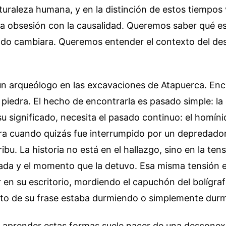
turaleza humana, y en la distinción de estos tiempos 
a obsesión con la causalidad. Queremos saber qué 
odo cambiara. Queremos entender el contexto del des
n arqueólogo en las excavaciones de Atapuerca. Enc
piedra. El hecho de encontrarla es pasado simple: la
u significado, necesita el pasado continuo: el homín
dra cuando quizás fue interrumpido por un depredador
ibu. La historia no está en el hallazgo, sino en la tens
ada y el momento que la detuvo. Esa misma tensión e
r en su escritorio, mordiendo el capuchón del bolígra
jeto de su frase estaba durmiendo o simplemente durm
a aprender estas formas suele nacer de una desconex