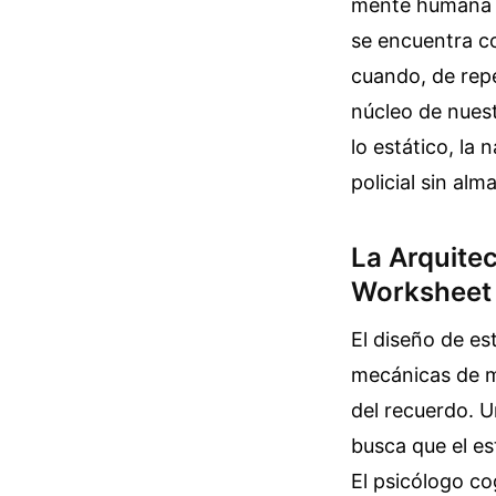
mente humana je
se encuentra c
cuando, de repen
núcleo de nuest
lo estático, la
policial sin alma
La Arquite
Worksheet
El diseño de es
mecánicas de me
del recuerdo. 
busca que el es
El psicólogo co