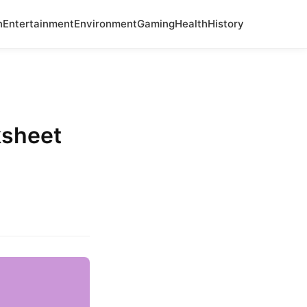
n
Entertainment
Environment
Gaming
Health
History
ksheet