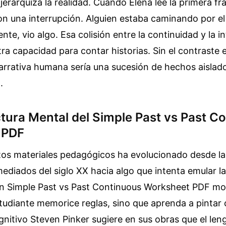
rarquiza la realidad. Cuando Elena lee la primera fras
on una interrupción. Alguien estaba caminando por e
te, vio algo. Esa colisión entre la continuidad y la in
ra capacidad para contar historias. Sin el contraste en
 narrativa humana sería una sucesión de hechos aislad
.
ctura Mental del Simple Past vs Past C
 PDF
tos materiales pedagógicos ha evolucionado desde la
diados del siglo XX hacia algo que intenta emular l
Un Simple Past vs Past Continuous Worksheet PDF m
tudiante memorice reglas, sino que aprenda a pintar 
gnitivo Steven Pinker sugiere en sus obras que el len