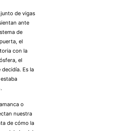
junto de vigas
 sientan ante
istema de
puerta, el
toria con la
ósfera, el
decidía. Es la
a estaba
.
alamanca o
ectan nuestra
ata de cómo la