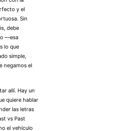
rfecto y el
rtuosa. Sin
és, debe
ivo —esa
s lo que
ado simple,
le negamos el
ar allí. Hay un
ue quiere hablar
der las letras
ast vs Past
o el vehículo