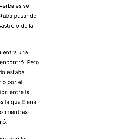
verbales se
estaba pasando
astre o de la
uentra una
 encontró. Pero
ido estaba
 o por el
ión entre la
s la que Elena
fo mientras
ió.
ión con la