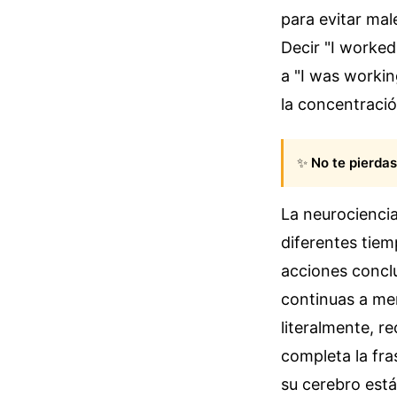
para evitar mal
Decir "I worked
a "I was workin
la concentració
✨
No te pierdas
La neurocienci
diferentes tiem
acciones concl
continuas a me
literalmente, r
completa la fra
su cerebro está