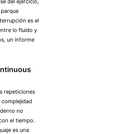
e del ejercicio,
l parque
terrupción es el
tre lo fluido y
os, un informe
ontinuous
s repeticiones
a complejidad
oderno no
con el tiempo.
guaje es una