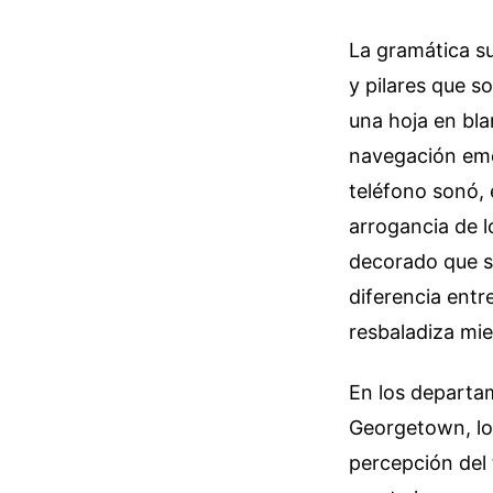
La gramática su
y pilares que so
una hoja en bla
navegación emoc
teléfono sonó, e
arrogancia de l
decorado que se
diferencia entr
resbaladiza mi
En los departa
Georgetown, lo
percepción del 