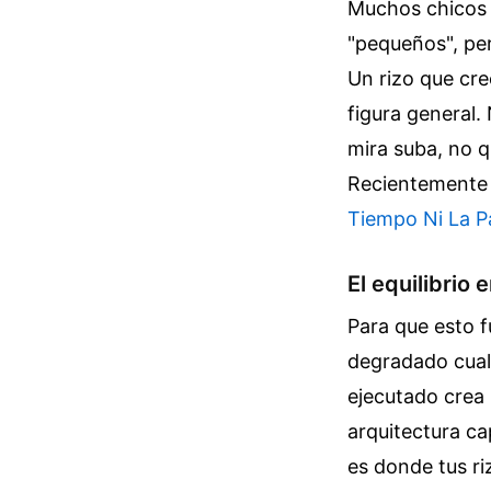
Muchos chicos p
"pequeños", per
Un rizo que cre
figura general.
mira suba, no q
Recientemente 
Tiempo Ni La Pa
El equilibrio 
Para que esto f
degradado cualq
ejecutado crea 
arquitectura cap
es donde tus ri