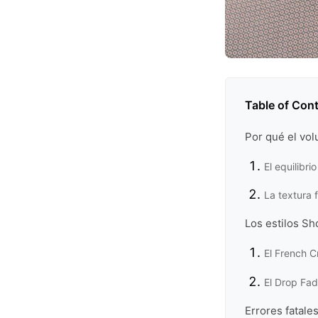
Table of Con
Por qué el vol
El equilibri
La textura 
Los estilos Sh
El French C
El Drop Fad
Errores fatale