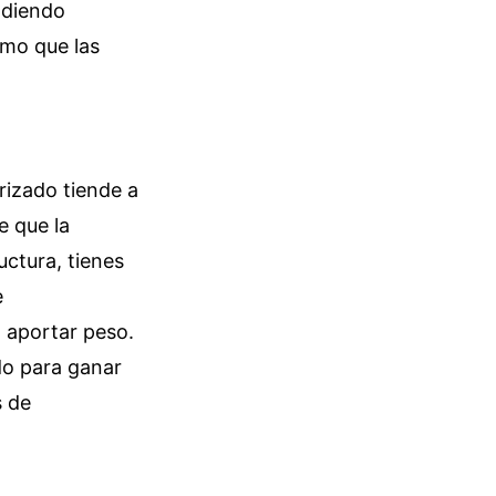
adiendo
smo que las
rizado tiende a
e que la
uctura, tienes
e
n aportar peso.
do para ganar
s de