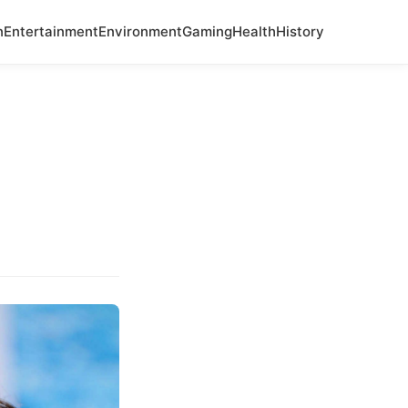
n
Entertainment
Environment
Gaming
Health
History