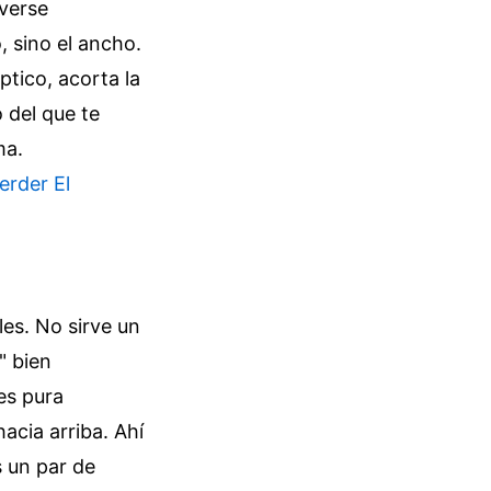
 verse
, sino el ancho.
ptico, acorta la
 del que te
ma.
rder El
les. No sirve un
" bien
es pura
hacia arriba. Ahí
s un par de