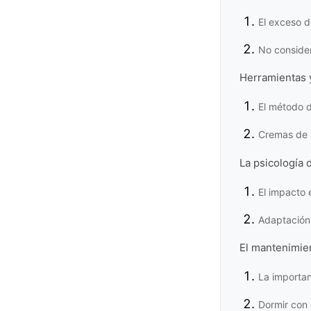
El exceso d
No consider
Herramientas 
El método d
Cremas de 
La psicología 
El impacto 
Adaptación 
El mantenimien
La importan
Dormir con