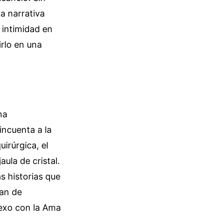
a narrativa
 intimidad en
rlo en una
na
incuenta a la
irúrgica, el
ula de cristal.
s historias que
ban de
exo con la Ama