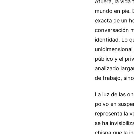
Afuera, la vida
mundo en pie. D
exacta de un ho
conversación m
identidad. Lo q
unidimensional 
público y el pr
analizado larga
de trabajo, sin
La luz de las o
polvo en suspen
representa la v
se ha invisibil
chispa que la i