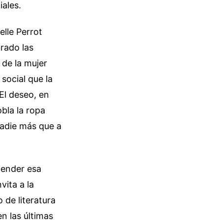
iales.
elle Perrot
brado las
 de la mujer
social que la
El deseo, en
bla la ropa
nadie más que a
tender esa
vita a la
 de literatura
n las últimas