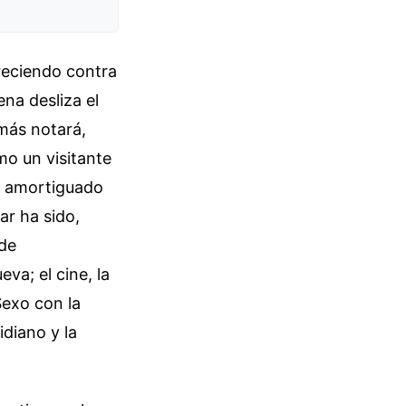
reciendo contra
ena desliza el
más notará,
mo un visitante
da amortiguado
ar ha sido,
 de
va; el cine, la
Sexo con la
diano y la