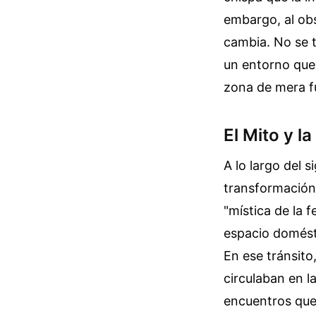
embargo, al obs
cambia. No se t
un entorno que 
zona de mera f
El Mito y l
A lo largo del s
transformación 
"mística de la 
espacio domésti
En ese tránsito
circulaban en l
encuentros que