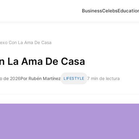
Business
Celebs
Educatio
exo Con La Ama De Casa
n La Ama De Casa
ro de 2026
Por Rubén Martínez
7 min de lectura
LIFESTYLE