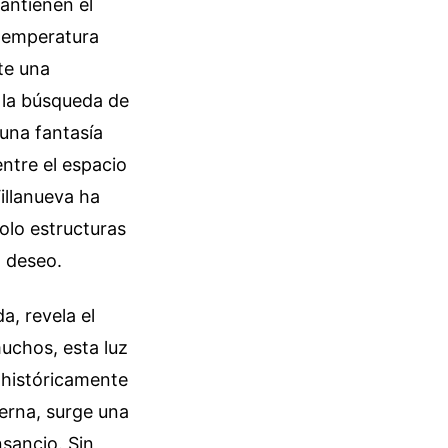
mantienen el
 temperatura
te una
 la búsqueda de
 una fantasía
ntre el espacio
illanueva ha
olo estructuras
l deseo.
a, revela el
muchos, esta luz
 históricamente
terna, surge una
nsancio. Sin