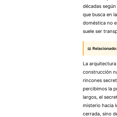
décadas según 
que busca en la 
doméstica no es
suele ser trans
📖
Relacionado:
La arquitectura
construcción na
rincones secre
percibimos la p
largos, el secr
misterio hacia 
cerrada, sino d