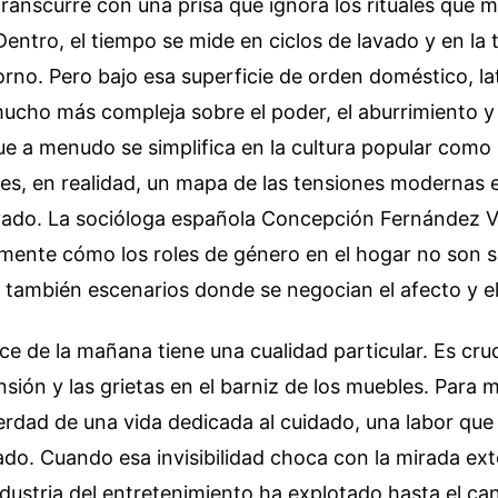
 transcurre con una prisa que ignora los rituales que 
entro, el tiempo se mide en ciclos de lavado y en la
rno. Pero bajo esa superficie de orden doméstico, la
ucho más compleja sobre el poder, el aburrimiento y
ue a menudo se simplifica en la cultura popular como
es, en realidad, un mapa de las tensiones modernas e
ivado. La socióloga española Concepción Fernández V
mente cómo los roles de género en el hogar no son s
o también escenarios donde se negocian el afecto y e
nce de la mañana tiene una cualidad particular. Es crud
sión y las grietas en el barniz de los muebles. Para 
erdad de una vida dedicada al cuidado, una labor que
izado. Cuando esa invisibilidad choca con la mirada ex
ndustria del entretenimiento ha explotado hasta el ca