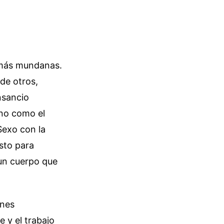
s más mundanas.
de otros,
nsancio
ino como el
Sexo con la
esto para
 un cuerpo que
ones
 y el trabajo