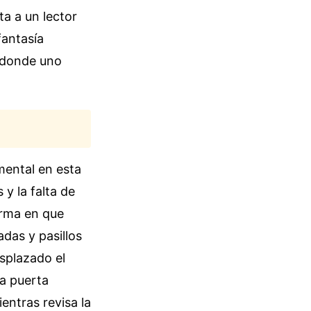
a a un lector
fantasía
r donde uno
mental en esta
 y la falta de
orma en que
adas y pasillos
esplazado el
na puerta
entras revisa la