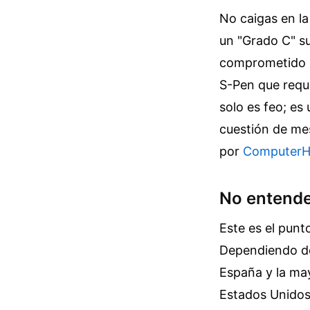
No caigas en la
un "Grado C" su
comprometido l
S-Pen que requi
solo es feo; es
cuestión de me
por
ComputerH
No entender
Este es el punt
Dependiendo de
España y la may
Estados Unidos 