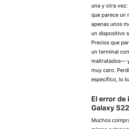
una y otra vez
que parece un r
apenas unos me
un dispositivo
Precios que par
un terminal co
maltratados— y 
muy caro. Perd
específico, lo b
El error de
Galaxy S22
Muchos comprad