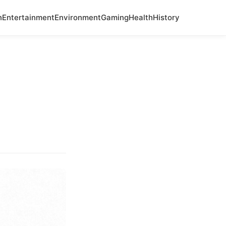
n
Entertainment
Environment
Gaming
Health
History