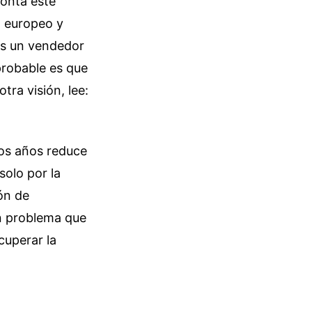
monta este
o europeo y
ras un vendedor
probable es que
otra visión, lee:
dos años reduce
solo por la
ión de
un problema que
cuperar la