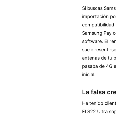
Si buscas Sams
importación po
compatibilidad 
Samsung Pay o a
software. El re
suele resentirs
antenas de tu p
pasaba de 4G e
inicial.
La falsa cr
He tenido clien
El S22 Ultra so