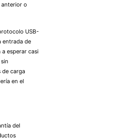
 anterior o
 protocolo USB-
a entrada de
 a esperar casi
 sin
s de carga
ería en el
ntía del
ductos