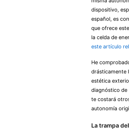
misma autonomí
dispositivo, e
español, es con
que ofrece est
la celda de ene
este artículo r
He comprobado 
drásticamente l
estética exteri
diagnóstico de 
te costará otro
autonomía origi
La trampa de