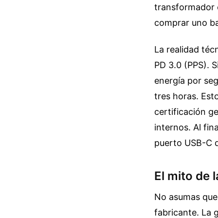
transformador en
comprar uno ba
La realidad téc
PD 3.0 (PPS). S
energía por seg
tres horas. Est
certificación g
internos. Al fi
puerto USB-C q
El mito de 
No asumas que p
fabricante. La 