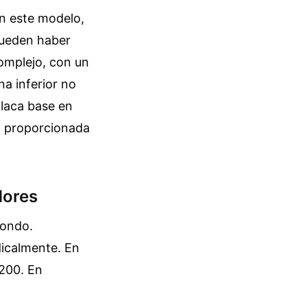
En este modelo,
pueden haber
omplejo, con un
na inferior no
placa base en
o proporcionada
dores
fondo.
icalmente. En
2200. En