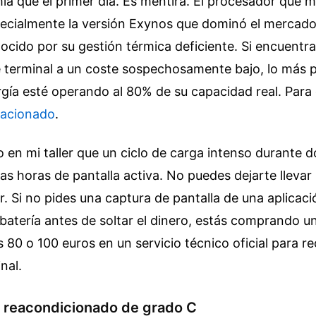
a que el primer día. Es mentira. El procesador que 
specialmente la versión Exynos que dominó el mercad
ocido por su gestión térmica deficiente. Si encuent
e terminal a un coste sospechosamente bajo, lo más 
rgía esté operando al 80% de su capacidad real.
Para 
elacionado
.
en mi taller que un ciclo de carga intenso durante 
as horas de pantalla activa. No puedes dejarte llevar 
or. Si no pides una captura de pantalla de una aplicac
batería antes de soltar el dinero, estás comprando 
s 80 o 100 euros en un servicio técnico oficial para re
nal.
l reacondicionado de grado C