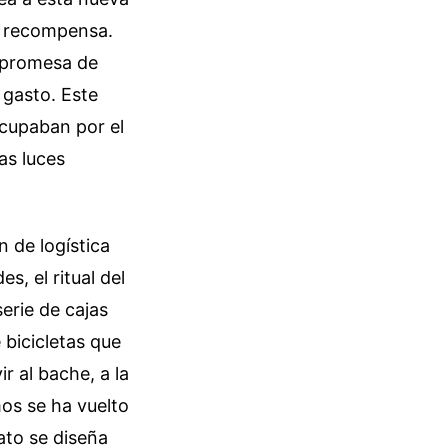
a recompensa.
a promesa de
 gasto. Este
ocupaban por el
as luces
n de logística
s, el ritual del
erie de cajas
 bicicletas que
r al bache, a la
os se ha vuelto
ato se diseña