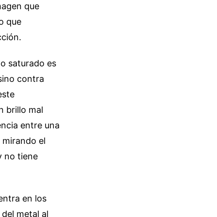
imagen que
ro que
cción.
do saturado es
sino contra
este
 brillo mal
encia entre una
 mirando el
y no tiene
entra en los
 del metal al