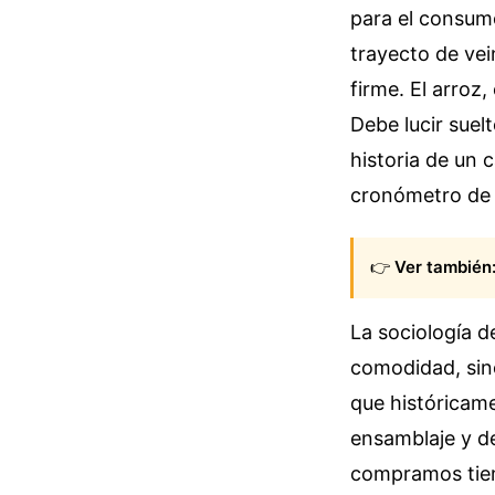
para el consumo
trayecto de vei
firme. El arroz
Debe lucir suel
historia de un 
cronómetro de 
👉
Ver también
La sociología d
comodidad, sino
que históricame
ensamblaje y d
compramos tiem