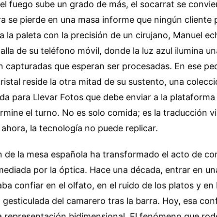
 el fuego sube un grado de más, el socarrat se convie
tura se pierde en una masa informe que ningún cliente
 la paleta con la precisión de un cirujano, Manuel ec
alla de su teléfono móvil, donde la luz azul ilumina un
n capturadas que esperan ser procesadas. En ese p
ristal reside la otra mitad de su sustento, una colecc
a para Llevar Fotos que debe enviar a la plataforma
rmine el turno. No es solo comida; es la traducción v
ahora, la tecnología no puede replicar.
ón de la mesa española ha transformado el acto de c
 mediada por la óptica. Hace una década, entrar en u
a confiar en el olfato, en el ruido de los platos y en 
esticulada del camarero tras la barra. Hoy, esa con
a representación bidimensional. El fenómeno que rod