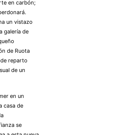
rte en carbón;
 perdonará.
ha un vistazo
a galería de
equeño
ión de Ruota
 de reparto
isual de un
omer en un
na casa de
la
fianza se
ea a esta nueva