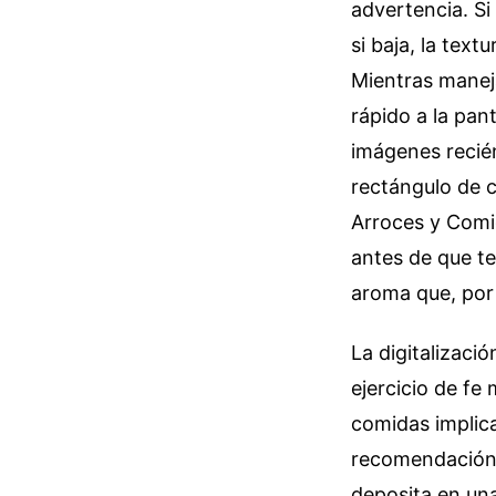
advertencia. Si
si baja, la tex
Mientras maneja
rápido a la pant
imágenes recié
rectángulo de c
Arroces y Comid
antes de que te
aroma que, por 
La digitalizaci
ejercicio de fe
comidas implicab
recomendación g
deposita en un