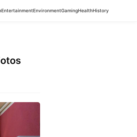
n
Entertainment
Environment
Gaming
Health
History
Fotos