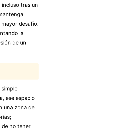
 incluso tras un
e mantenga
l mayor desafío.
ontando la
esión de un
 simple
a, ese espacio
en una zona de
rías;
 de no tener