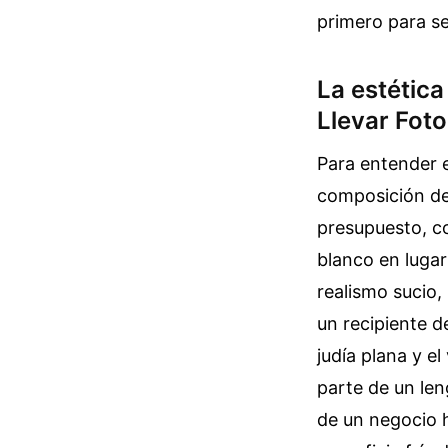
primero para se
La estétic
Llevar Fot
Para entender e
composición de 
presupuesto, co
blanco en luga
realismo sucio,
un recipiente d
judía plana y e
parte de un len
de un negocio 