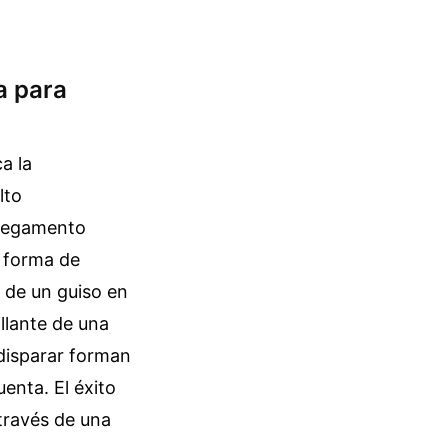
a para
a la
lto
 pegamento
a forma de
a de un guiso en
illante de una
 disparar forman
enta. El éxito
través de una