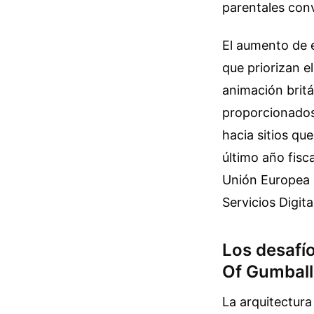
parentales con
El aumento de e
que priorizan e
animación brit
proporcionados 
hacia sitios qu
último año fisc
Unión Europea s
Servicios Digit
Los desafí
Of Gumball
La arquitectura