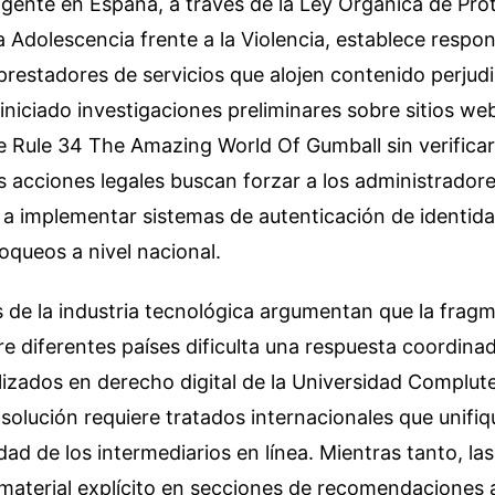
vigente en España, a través de la Ley Orgánica de Pro
 la Adolescencia frente a la Violencia, establece respo
prestadores de servicios que alojen contenido perjudic
niciado investigaciones preliminares sobre sitios w
e Rule 34 The Amazing World Of Gumball sin verificar
as acciones legales buscan forzar a los administrador
 a implementar sistemas de autenticación de identid
oqueos a nivel nacional.
 de la industria tecnológica argumentan que la fragm
e diferentes países dificulta una respuesta coordinad
alizados en derecho digital de la Universidad Complu
 solución requiere tratados internacionales que unifiqu
dad de los intermediarios en línea. Mientras tanto, la
 material explícito en secciones de recomendaciones