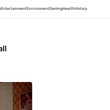
n
Entertainment
Environment
Gaming
Health
History
ll