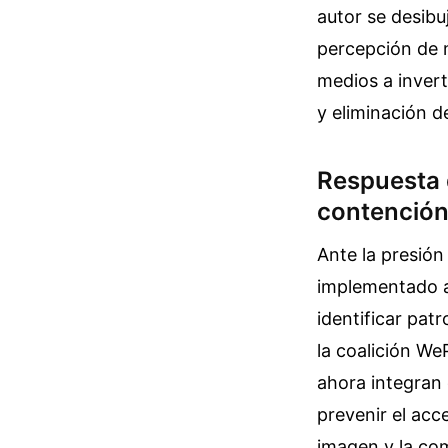
autor se desibu
percepción de m
medios a invert
y eliminación d
Respuesta 
contenció
Ante la presió
implementado ac
identificar pat
la coalición We
ahora integran
prevenir el acc
imagen y la co