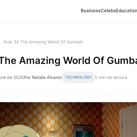
Business
Celebs
Educatio
›
Rule 34 The Amazing World Of Gumball
 The Amazing World Of Gumba
mbre de 2025
Por Natalia Álvarez
5 min de lectura
TECHNOLOGY