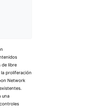
en
ntenidos
de libre
la proliferación
toon Network
existentes.
a una
 controles