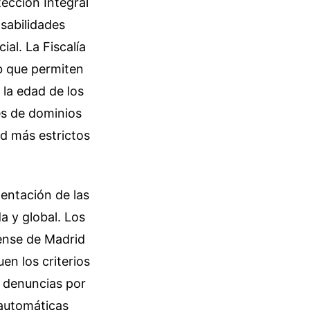
tección Integral
nsabilidades
ial. La Fiscalía
eb que permiten
 la edad de los
es de dominios
ad más estrictos
entación de las
a y global. Los
tense de Madrid
en los criterios
s denuncias por
 automáticas