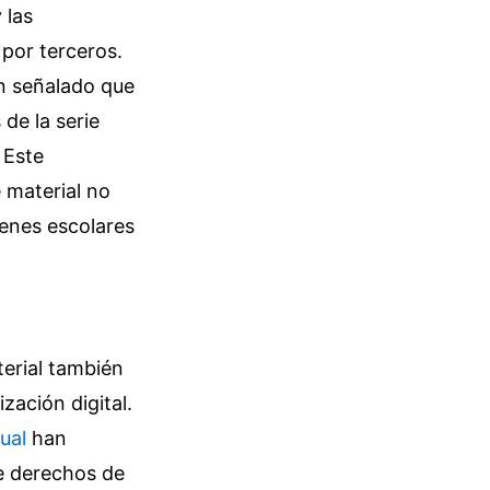
 las
por terceros.
an señalado que
 de la serie
 Este
 material no
enes escolares
terial también
zación digital.
ual
han
de derechos de