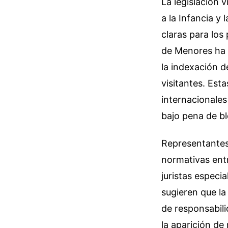
La legislación 
a la Infancia y
claras para los 
de Menores ha i
la indexación d
visitantes. Est
internacionales
bajo pena de bl
Representantes
normativas entr
juristas especi
sugieren que la
de responsabili
la aparición de