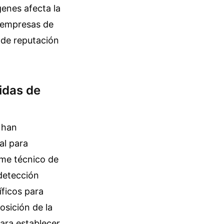
genes afecta la
s empresas de
 de reputación
idas de
 han
al para
rme técnico de
 detección
ficos para
osición de la
ara establecer