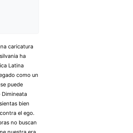
na caricatura
silvania ha
ica Latina
 legado como un
 se puede
e Dimineata
sientas bien
contra el ego.
abras no buscan
ne nuestra era.