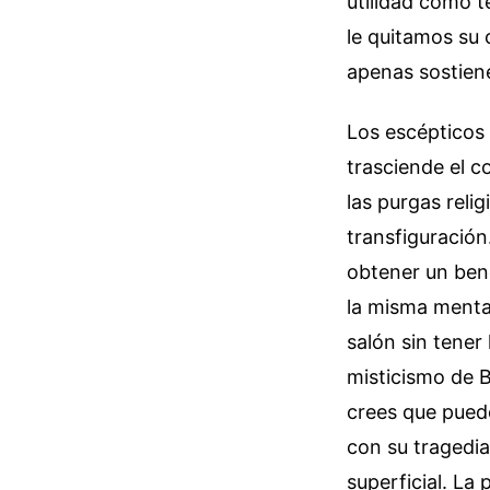
utilidad como té
le quitamos su 
apenas sostiene 
Los escépticos
trasciende el c
las purgas reli
transfiguración
obtener un bene
la misma mental
salón sin tener
misticismo de B
crees que puede
con su tragedia
superficial. La