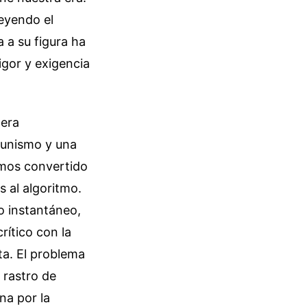
leyendo el
 a su figura ha
rigor y exigencia
nera
munismo y una
emos convertido
 al algoritmo.
o instantáneo,
ítico con la
ta. El problema
 rastro de
rna por la