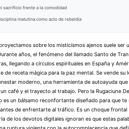
l sacrificio frente a la comodidad
 disciplina matutina como acto de rebeldía
proyectamos sobre los misticismos ajenos suele ser u
 Durante años, el fenómeno del llamado Santo de Tran
as, llegando a círculos espirituales en España y Amér
e de receta mágica para la paz mental. Se vende su
enestar moderno, una herramienta de autoayuda que
un café y el trayecto al trabajo. Pero la Rugaciune D
o es un bálsamo reconfortante diseñado para que te 
ntes de enfrentarte al tráfico. Es un choque frontal 
ía de los devotos digitales ignoran es que estas pal
na ruptura violenta con la autocomplacencia que defi