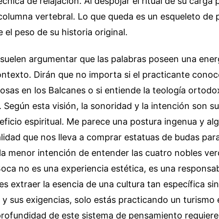
cnica de relajación. Al despojar el ritual de su carga po
columna vertebral. Lo que queda es un esqueleto de 
el peso de su historia original.
 suelen argumentar que las palabras poseen una ener
ontexto. Dirán que no importa si el practicante conoce
giosas en los Balcanes o si entiende la teología ortodo
. Según esta visión, la sonoridad y la intención son su
ficio espiritual. Me parece una postura ingenua y al
idad que nos lleva a comprar estatuas de budas para
 la menor intención de entender las cuatro nobles ver
oca no es una experiencia estética, es una responsabi
s extraer la esencia de una cultura tan específica s
 y sus exigencias, solo estás practicando un turismo e
 profundidad de este sistema de pensamiento requier