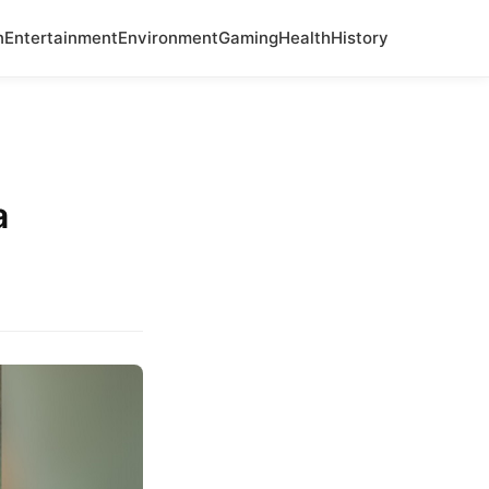
n
Entertainment
Environment
Gaming
Health
History
a