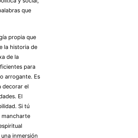
lítica y social,
palabras que
gía propia que
 la historia de
xa de la
ficientes para
go arrogante. Es
 decorar el
dades. El
lidad. Si tú
in mancharte
spiritual
e una inmersión