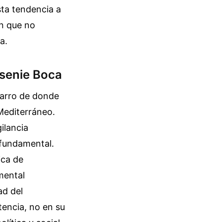
sta tendencia a
ón que no
a.
rsenie Boca
barro de donde
 Mediterráneo.
ilancia
s fundamental.
ica de
mental
ad del
tencia, no en su