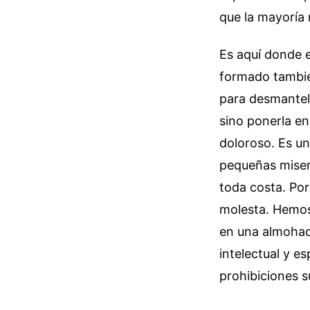
que la mayoría 
Es aquí donde e
formado tambié
para desmantela
sino ponerla e
doloroso. Es un
pequeñas miseri
toda costa. Po
molesta. Hemos 
en una almohad
intelectual y e
prohibiciones s