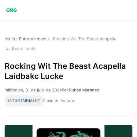
ORG
Inicio
›
Entertainment
›
Rocking Wit The Beast Acapella
Laidbakc Lucke
Rocking Wit The Beast Acapella
Laidbakc Lucke
miércoles, 31 de julio de 2024
Por Rubén Martínez
ENTERTAINMENT
9 min de lectura