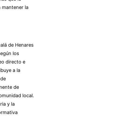
 mantener la
calá de Henares
según los
o directo e
ibuye a la
 de
lmente de
comunidad local.
ia y la
ormativa