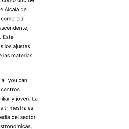
os como uno de
e Alcalá de
 comercial
 ascendente,
. Este
s los ajustes
 las materias
"all you can
 centros
liar y joven. La
s trimestrales
edia del sector
gastronómicas,