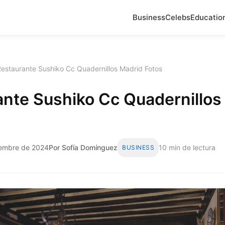
Business
Celebs
Educatio
estaurante Sushiko Cc Quadernillos Madrid Fotos
ante Sushiko Cc Quadernillos
ciembre de 2024
Por Sofía Domínguez
10 min de lectura
BUSINESS