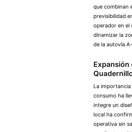
que combinan e
previsibilidad 
operador en el 
dinamizar la z
de la autovía A-
Expansión 
Quadernill
La importancia 
consumo ha lle
integre un diseñ
local ha confir
operativa sin s