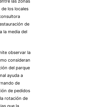
entre las zonas
d de los locales
 consultora
 restauración de
a la media del
ite observar la
sumo consideran
ción del parque
onal ayuda a
ernando de
tión de pedidos
la rotación de
ias que la