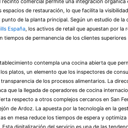
l recinto comercial permite una integración orgánica 
s espacios de restauración, lo que facilita la visibilida
 punto de la planta principal. Según un estudio de la
ills España
, los activos de retail que apuestan por la
an tiempos de permanencia de los clientes superiores 
stablecimiento contempla una cocina abierta que perm
 los platos, un elemento que los inspectores de con
a transparencia de los procesos alimentarios. La direc
ca que la llegada de operadores de cocina internaci
oferta respecto a otros complejos cercanos en San F
jón de Ardoz. La apuesta por la tecnología en la ges
as en mesa reduce los tiempos de espera y optimiza 
 Esta digitalización del servicio es una de las tendenc