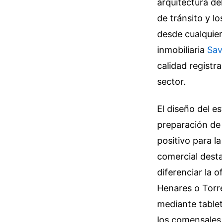
arquitectura de
de tránsito y lo
desde cualquier
inmobiliaria
Sav
calidad registr
sector.
El diseño del e
preparación de
positivo para l
comercial desta
diferenciar la 
Henares o Torre
mediante tablet
los comensales.