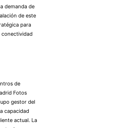
una demanda de
talación de este
ratégica para
 conectividad
entros de
adrid Fotos
grupo gestor del
la capacidad
iente actual. La