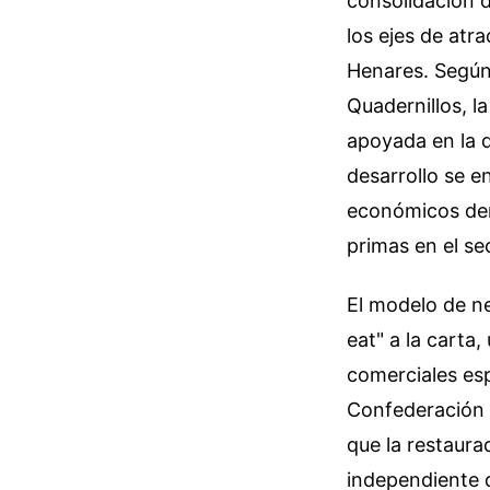
consolidación 
los ejes de atr
Henares. Según
Quadernillos, l
apoyada en la d
desarrollo se e
económicos der
primas en el se
El modelo de ne
eat" a la carta
comerciales esp
Confederación 
que la restaura
independiente d