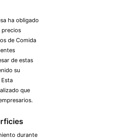
esa ha obligado
 precios
ntos de Comida
ientes
esar de estas
enido su
 Esta
ralizado que
 empresarios.
rficies
amiento durante