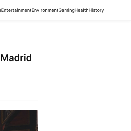
n
Entertainment
Environment
Gaming
Health
History
 Madrid