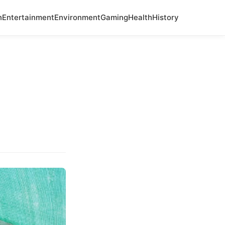
n
Entertainment
Environment
Gaming
Health
History