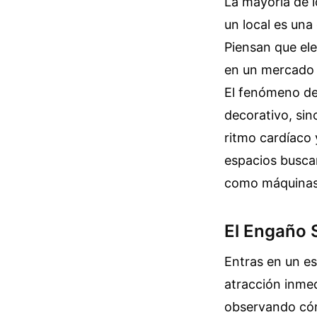
La mayoría de 
un local es una
Piensan que ele
en un mercado s
El fenómeno de
decorativo, sin
ritmo cardíaco 
espacios busca
como máquinas 
El Engaño 
Entras en un es
atracción inmed
observando cóm