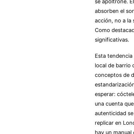
se apoltrone. E
absorben el son
acción, no a la
Como destacad
significativas.
Esta tendencia 
local de barrio
conceptos de d
estandarización
esperar: cóctel
una cuenta que 
autenticidad s
replicar en Lon
hay un manual 