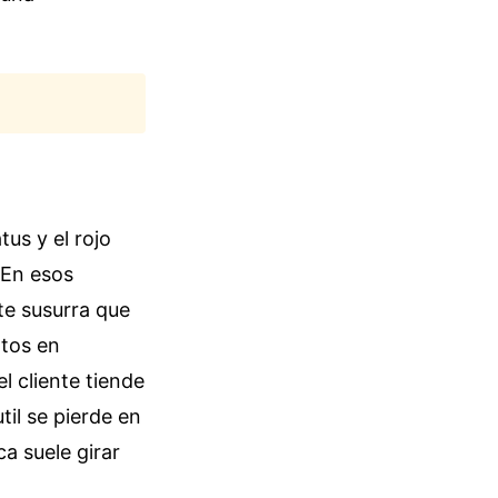
us y el rojo
 En esos
te susurra que
rtos en
l cliente tiende
il se pierde en
a suele girar