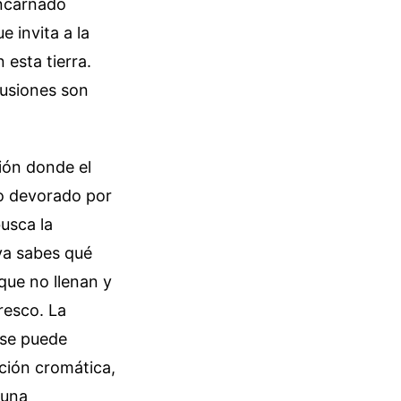
encarnado
 invita a la
 esta tierra.
cusiones son
ión donde el
do devorado por
usca la
 ya sabes qué
que no llenan y
resco. La
 se puede
ción cromática,
 una