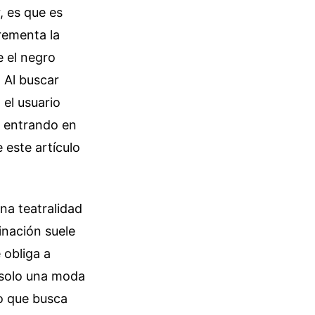
, es que es
crementa la
e el negro
. Al buscar
el usuario
á entrando en
 este artículo
una teatralidad
inación suele
e obliga a
s solo una moda
io que busca