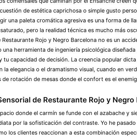
los comensales que caminan por el Ensanche creen qu
 cuestión de estética caprichosa o simple gusto perso
gir una paleta cromática agresiva es una forma de ll
aturado, pero la realidad técnica es mucho más oscu
 Restaurante Rojo y Negro Barcelona no es un accid
o una herramienta de ingeniería psicológica diseñada 
y tu capacidad de decisión. La creencia popular dicta
n la elegancia o el dramatismo visual, cuando en ver
de rotación de mesas donde el confort es el enemigo
Sensorial de Restaurante Rojo y Negro
pacio donde el carmín se funde con el azabache y si
iata por la sofisticación del contraste. Yo he pasado
o los clientes reaccionan a esta combinación específ