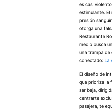
es casi violent
estimulante. El
presión sanguín
otorga una fals
Restaurante Roj
medio busca una
una trampa de 
conectado:
La 
El diseño de in
que prioriza la
ser baja, dirigi
centrarte exclu
pasajera, te eq