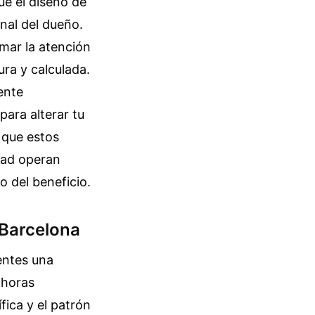
e el diseño de
nal del dueño.
amar la atención
ra y calculada.
ente
para alterar tu
 que estos
dad operan
 del beneficio.
 Barcelona
entes una
 horas
ica y el patrón