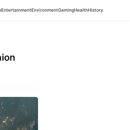
n
Entertainment
Environment
Gaming
Health
History
nion