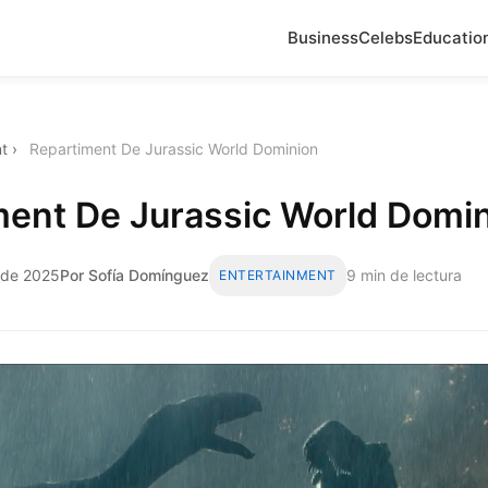
Business
Celebs
Educatio
t
›
Repartiment De Jurassic World Dominion
ment De Jurassic World Domi
 de 2025
Por Sofía Domínguez
9 min de lectura
ENTERTAINMENT