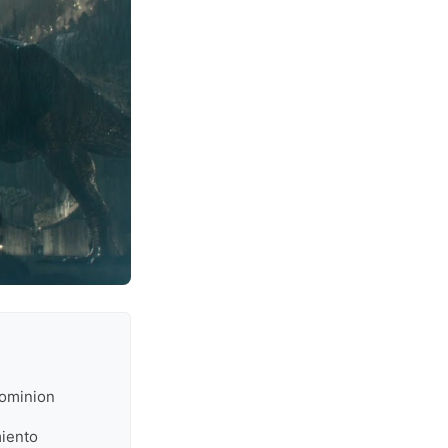
Dominion
miento