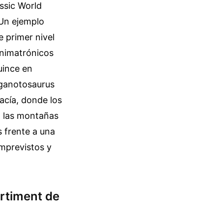
ssic World
 Un ejemplo
e primer nivel
animatrónicos
uince en
iganotosaurus
vacía, donde los
o las montañas
s frente a una
imprevistos y
artiment de