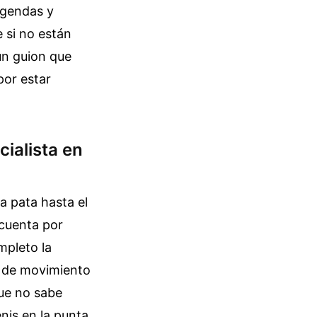
agendas y
 si no están
 un guion que
 por estar
cialista en
a pata hasta el
ncuenta por
mpleto la
a de movimiento
que no sabe
nis en la punta,