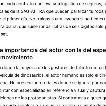
e cada contrato conlleva una logística de seguros, 
icales de la SAG-AFTRA que pueden paralizar tu rodaje
 el primer día. No traigas a una leyenda si no tienes
rifa diaria, que suele rondar cifras de seis dígitos solo
 set.
a importancia del actor con la del espe
 movimiento
o donde la mayoría de los gestores de talento meten l
elícula de dinosaurios, el actor humano es solo el ci
cena. He presenciado rodajes donde se ignora por co
ntar con especialistas en referencia visual y captur
iciones de los protagonistas. Si contratas a alguien 
 la nada absoluta o ante un palo con una pelota de te