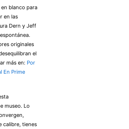
 en blanco para
r en las
ura Dern y Jeff
 espontánea.
res originales
desequilibran el
rar más en:
Por
al En Prime
esta
 de museo. Lo
convergen,
 calibre, tienes