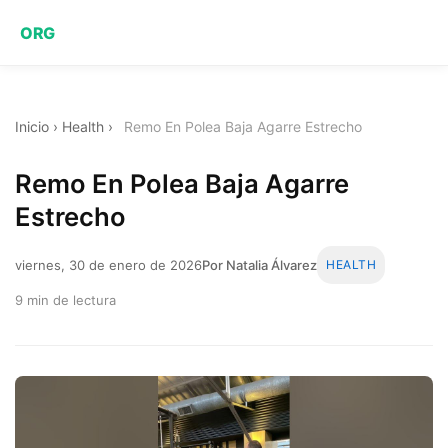
ORG
Inicio
›
Health
›
Remo En Polea Baja Agarre Estrecho
Remo En Polea Baja Agarre
Estrecho
viernes, 30 de enero de 2026
Por Natalia Álvarez
HEALTH
9 min de lectura