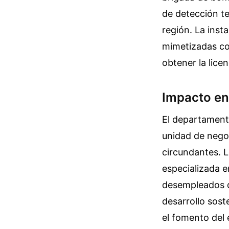
de detección t
región. La inst
mimetizadas con
obtener la licen
Impacto en
El departament
unidad de negoc
circundantes. 
especializada e
desempleados de
desarrollo sost
el fomento del