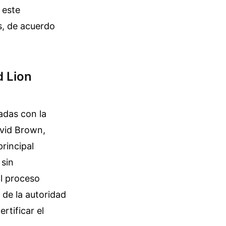
 este
as, de acuerdo
d Lion
adas con la
avid Brown,
principal
 sin
l proceso
 de la autoridad
rtificar el