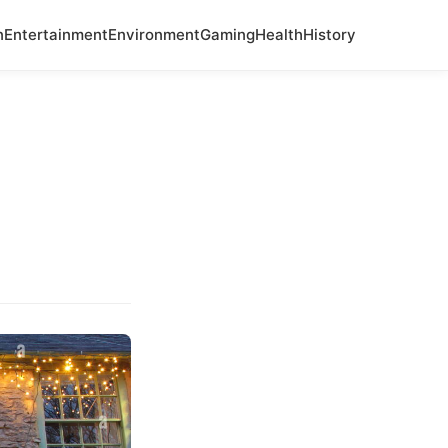
n
Entertainment
Environment
Gaming
Health
History