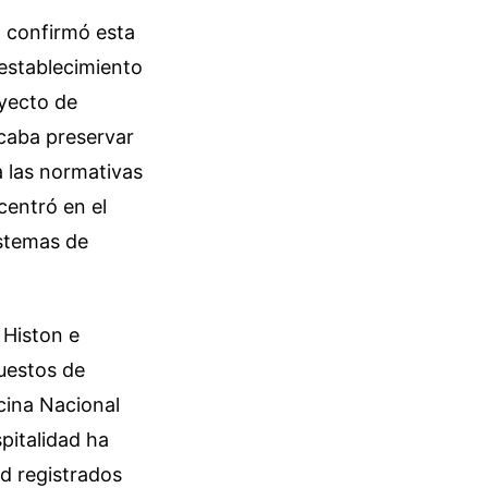
, confirmó esta
 establecimiento
oyecto de
caba preservar
a las normativas
centró en el
istemas de
 Histon e
uestos de
icina Nacional
pitalidad ha
d registrados