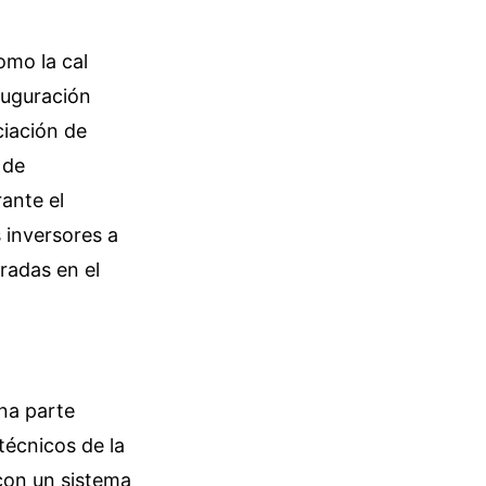
omo la cal
auguración
ciación de
 de
ante el
 inversores a
cradas en el
na parte
 técnicos de la
 con un sistema