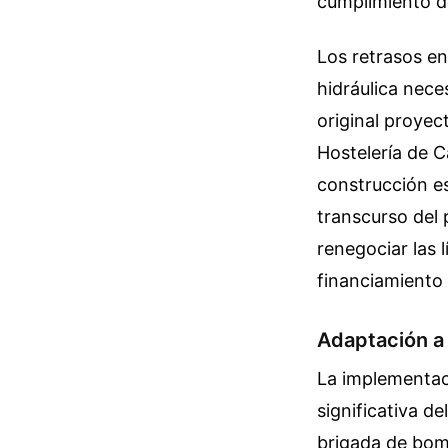
cumplimiento de
Los retrasos en
hidráulica nece
original proyec
Hostelería de C
construcción e
transcurso del 
renegociar las 
financiamiento 
Adaptación a
La implementac
significativa de
brigada de bomb