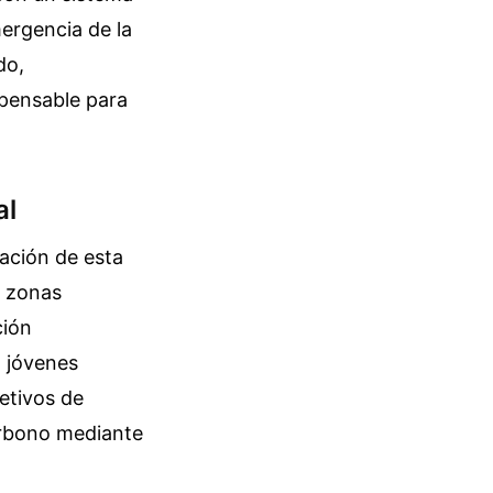
ergencia de la
do,
spensable para
al
ación de esta
s zonas
ción
a jóvenes
etivos de
carbono mediante