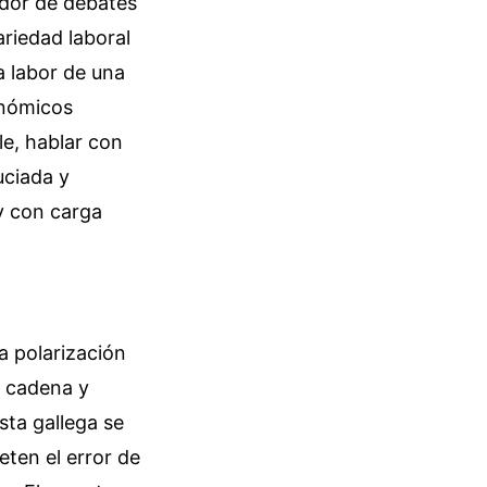
edor de debates
riedad laboral
a labor de una
onómicos
le, hablar con
uciada y
y con carga
a polarización
a cadena y
sta gallega se
ten el error de