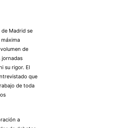
 de Madrid se
de máxima
u volumen de
s jornadas
 su rigor. El
entrevistado que
trabajo de toda
los
oración a