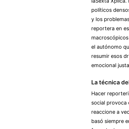
laSexta Xplica
políticos denso
y los problemas
reportera en es
macroscópicos q
el autónomo que
resumir esos d
emocional justa
La técnica de
Hacer reporteri
social provoca 
reaccione a vec
basó siempre e