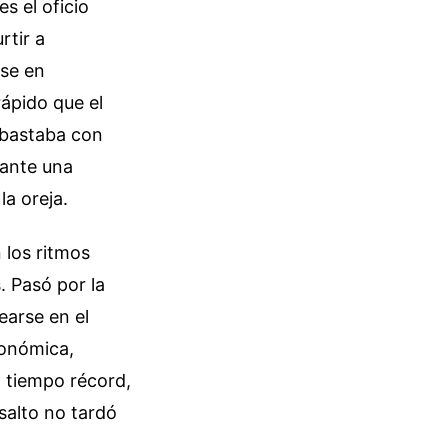
es el oficio
rtir a
rse en
ápido que el
 bastaba con
 ante una
la oreja.
 los ritmos
. Pasó por la
earse en el
tonómica,
n tiempo récord,
salto no tardó