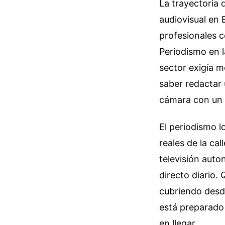
La trayectoria d
audiovisual en 
profesionales c
Periodismo en 
sector exigía m
saber redactar 
cámara con un f
El periodismo l
reales de la ca
televisión auto
directo diario.
cubriendo desde
está preparado 
en llegar.