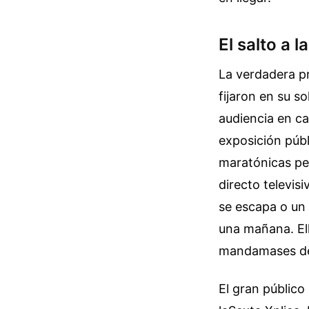
El salto a 
La verdadera p
fijaron en su s
audiencia en c
exposición púb
maratónicas per
directo televis
se escapa o un 
una mañana. El
mandamases de
El gran público