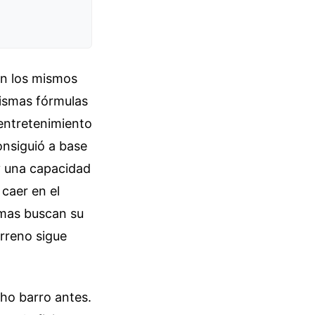
on los mismos
mismas fórmulas
 entretenimiento
onsiguió a base
y una capacidad
 caer en el
amas buscan su
erreno sigue
cho barro antes.