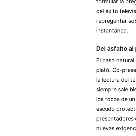
formular la pre
del éxito televi
repreguntar so
instantánea.
Del asfalto al
El paso natural
plató. Co-prese
la lectura del t
siempre sale bi
los focos de un
escudo protecto
presentadores d
nuevas exigenc