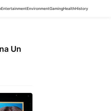
n
Entertainment
Environment
Gaming
Health
History
ana Un