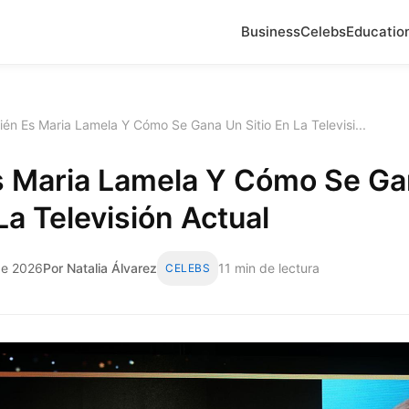
Business
Celebs
Educatio
ién Es Maria Lamela Y Cómo Se Gana Un Sitio En La Televisi...
s Maria Lamela Y Cómo Se G
 La Televisión Actual
 de 2026
Por Natalia Álvarez
11 min de lectura
CELEBS