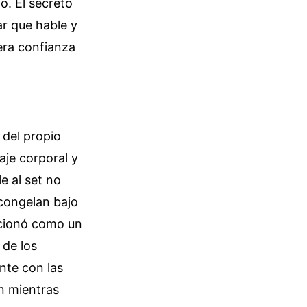
o. El secreto
jar que hable y
era confianza
 del propio
aje corporal y
le al set no
 congelan bajo
uncionó como un
 de los
nte con las
n mientras