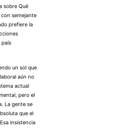
ta sobre Qué
io con semejante
ado prefiere la
acciones
 país
iendo un sol que
 laboral aún no
stema actual
mental, pero el
a. La gente se
bsoluta que el
 Esa insistencia