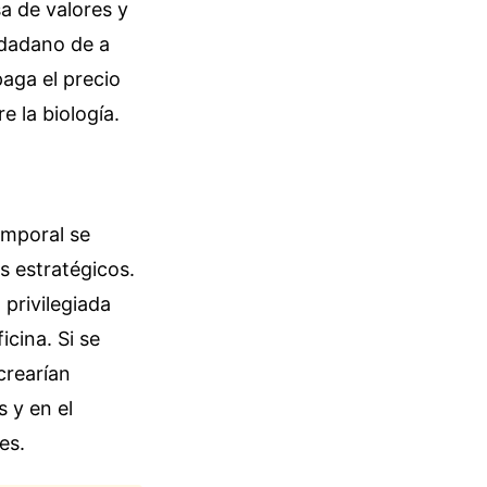
sa de valores y
udadano de a
paga el precio
 la biología.
emporal se
s estratégicos.
privilegiada
cina. Si se
 crearían
s y en el
es.