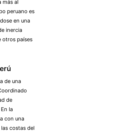
a más al
mpo peruano es
ndose en una
de inercia
e otros países
Perú
ca de una
 Coordinado
ad de
 En la
ga con una
 las costas del