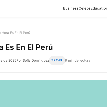
Business
Celebs
Educatio
 Hora Es En El Perú
 Es En El Perú
bre de 2025
Por Sofía Domínguez
9 min de lectura
TRAVEL