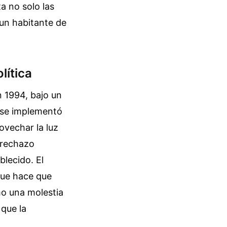
a no solo las
un habitante de
lítica
n 1994, bajo un
, se implementó
ovechar la luz
n rechazo
blecido. El
que hace que
mo una molestia
 que la