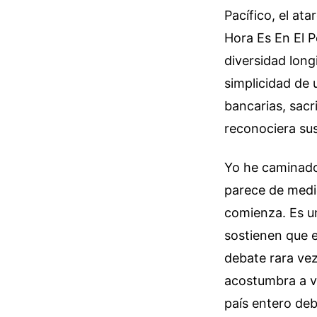
Pacífico, el at
Hora Es En El P
diversidad longi
simplicidad de 
bancarias, sacri
reconociera sus
Yo he caminado 
parece de mediod
comienza. Es un
sostienen que e
debate rara vez 
acostumbra a vi
país entero debe