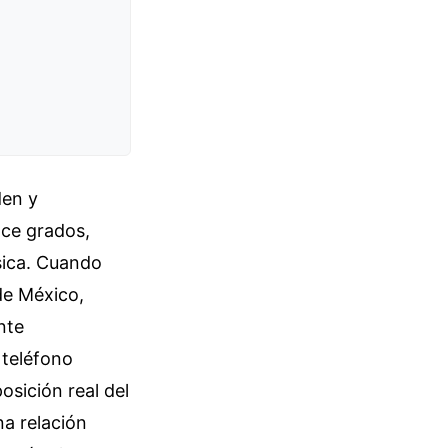
den y
nce grados,
ísica. Cuando
de México,
nte
 teléfono
osición real del
na relación