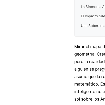
La Sincronía A
El Impacto Sil
Una Soberanía
Mirar el mapa 
geometría. Cree
pero la realida
alguien se pre
asume que la r
matemático. Es 
inteligente no 
sol sobre los A