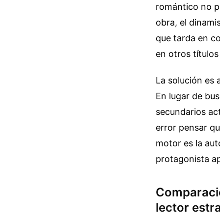
romántico no pa
obra, el dinami
que tarda en c
en otros títulos
La solución es 
En lugar de bus
secundarios act
error pensar qu
motor es la aut
protagonista ap
Comparación
lector estr