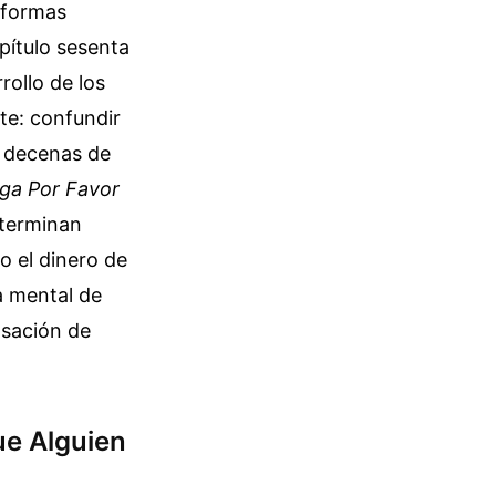
aformas
apítulo sesenta
rollo de los
te: confundir
r decenas de
ga Por Favor
 terminan
o el dinero de
a mental de
ensación de
ue Alguien