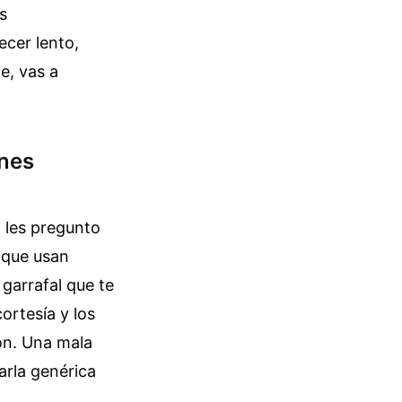
s
ecer lento,
e, vas a
ones
o les pregunto
 que usan
garrafal que te
ortesía y los
ón. Una mala
arla genérica