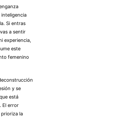
venganza
inteligencia
. Si entras
vas a sentir
mi experiencia,
nsume este
nto femenino
 deconstrucción
esión y se
 que está
 El error
prioriza la