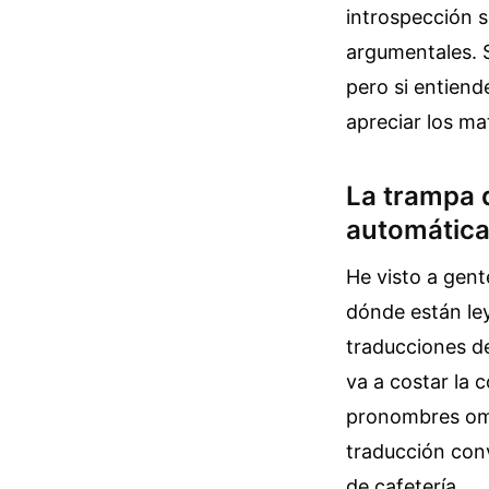
introspección s
argumentales. S
pero si entiend
apreciar los ma
La trampa d
automátic
He visto a gent
dónde están ley
traducciones de
va a costar la 
pronombres omi
traducción conv
de cafetería.