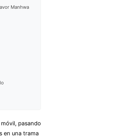
 Favor Manhwa
lo
u móvil, pasando
as en una trama