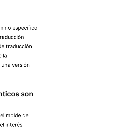
mino específico
 traducción
 de traducción
 la
o una versión
nticos son
el molde del
el interés