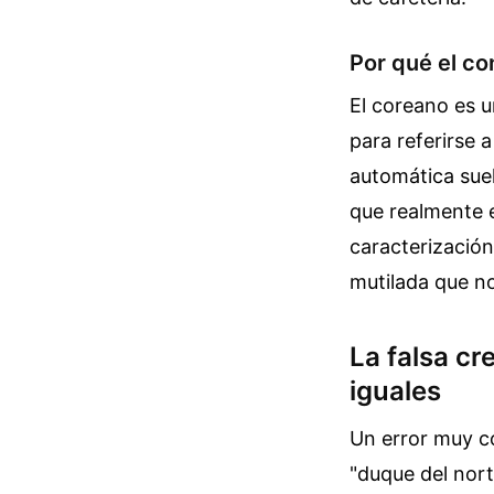
Por qué el co
El coreano es 
para referirse 
automática suel
que realmente e
caracterización
mutilada que no 
La falsa cr
iguales
Un error muy co
"duque del nort