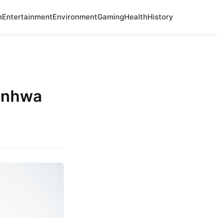
n
Entertainment
Environment
Gaming
Health
History
Manhwa