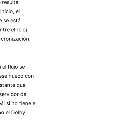
 resulte
nicio, el
e se está
tre el reloj
ncronización.
el flujo se
 ese hueco con
nstante que
servidor de
I si no tiene el
mo el Dolby