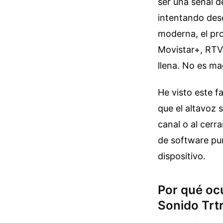
ser una señal d
intentando des
moderna, el pro
Movistar+, RTVE
llena. No es ma
He visto este f
que el altavoz 
canal o al cerra
de software pur
dispositivo.
Por qué ocu
Sonido Trtr