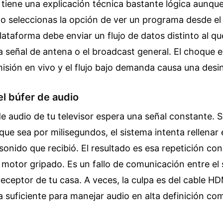
iene una explicación técnica bastante lógica aunque
do seleccionas la opción de ver un programa desde el i
plataforma debe enviar un flujo de datos distinto al qu
a señal de antena o el broadcast general. El choque en
misión en vivo y el flujo bajo demanda causa una desi
el búfer de audio
e audio de tu televisor espera una señal constante. Si 
ue sea por milisegundos, el sistema intenta rellenar
e sonido que recibió. El resultado es esa repetición co
otor gripado. Es un fallo de comunicación entre el 
receptor de tu casa. A veces, la culpa es del cable HDM
suficiente para manejar audio en alta definición co