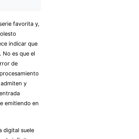
erie favorita y,
molesto
ece indicar que
. No es que el
rror de
e-procesamiento
s admiten y
 entrada
ue emitiendo en
 digital suele