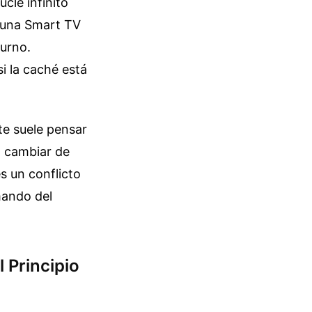
cle infinito
o una Smart TV
turno.
i la caché está
te suele pensar
al cambiar de
es un conflicto
mando del
 Principio