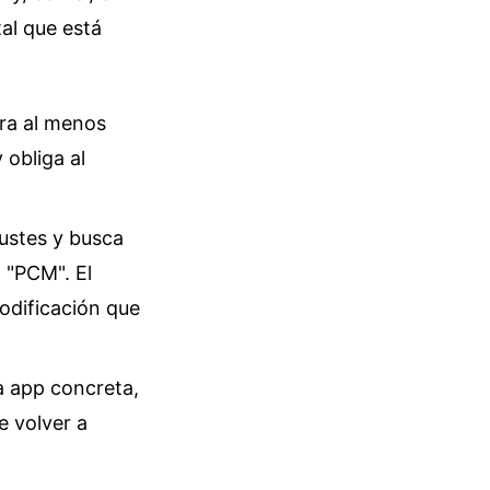
tal que está
era al menos
 obliga al
justes y busca
a "PCM". El
odificación que
na app concreta,
e volver a