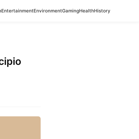
n
Entertainment
Environment
Gaming
Health
History
cipio