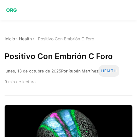
ORG
Inicio
›
Health
›
Positivo Con Embrión C Foro
Positivo Con Embrión C Foro
lunes, 13 de octubre de 2025
Por Rubén Martínez
HEALTH
9 min de lectura