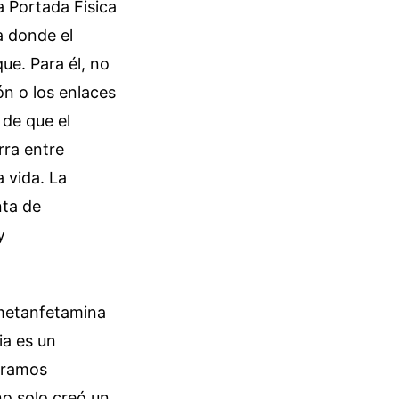
a Portada Fisica
a donde el
ue. Para él, no
ón o los enlaces
 de que el
rra entre
 vida. La
nta de
y
 metanfetamina
ia es un
deramos
no solo creó un