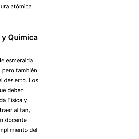
tura atómica
a y Quimica
rde esmeralda
, pero también
el desierto. Los
que deben
da Fisica y
raer al fan,
un docente
umplimiento del