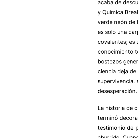
acaba de descub
y Quimica Break
verde neón de l
es solo una car
covalentes; es 
conocimiento té
bostezos genera
ciencia deja de
supervivencia,
desesperación.
La historia de 
terminó decoran
testimonio del 
aburrido. Cuand