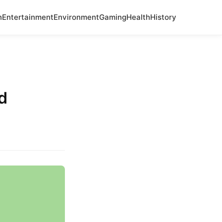
n
Entertainment
Environment
Gaming
Health
History
d