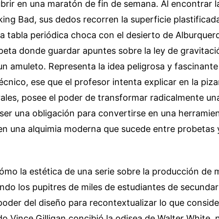
rir en una maratón de fin de semana. Al encontrar l
ing Bad, sus dedos recorren la superficie plastificad
a tabla periódica choca con el desierto de Alburquerq
peta donde guardar apuntes sobre la ley de gravitaci
un amuleto. Representa la idea peligrosa y fascinante
cnico, ese que el profesor intenta explicar en la piza
les, posee el poder de transformar radicalmente una
 ser una obligación para convertirse en una herramie
 en una alquimia moderna que sucede entre probetas 
cómo la estética de una serie sobre la producción de
do los pupitres de miles de estudiantes de secundar
poder del diseño para recontextualizar lo que consi
o Vince Gilligan concibió la odisea de Walter White, 