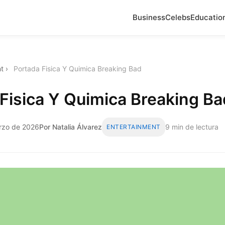
Business
Celebs
Educatio
t
›
Portada Fisica Y Quimica Breaking Bad
Fisica Y Quimica Breaking Ba
arzo de 2026
Por Natalia Álvarez
9 min de lectura
ENTERTAINMENT