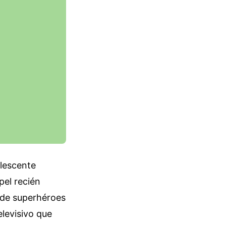
olescente
pel recién
 de superhéroes
elevisivo que