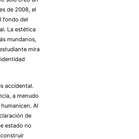
es de 2008, el
l fondo del
l. La estética
s más mundanos,
estudiante mira
 identidad
s accidental.
encia, a menudo
a humanicen. Al
eclaración de
de estado no
construir