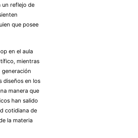
un reflejo de
sienten
guien que posee
op en el aula
tífico, mientras
a generación
s diseños en los
e una manera que
icos han salido
ad cotidiana de
de la materia