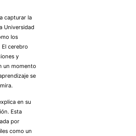
a capturar la
la Universidad
ómo los
 El cerebro
ciones y
con un momento
 aprendizaje se
mira.
explica en su
ión. Esta
cada por
tiles como un