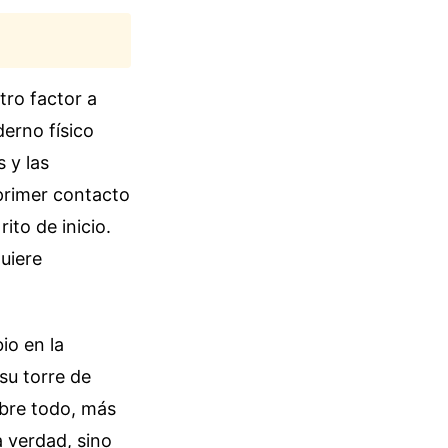
tro factor a
derno físico
 y las
 primer contacto
ito de inicio.
quiere
io en la
 su torre de
obre todo, más
 verdad, sino