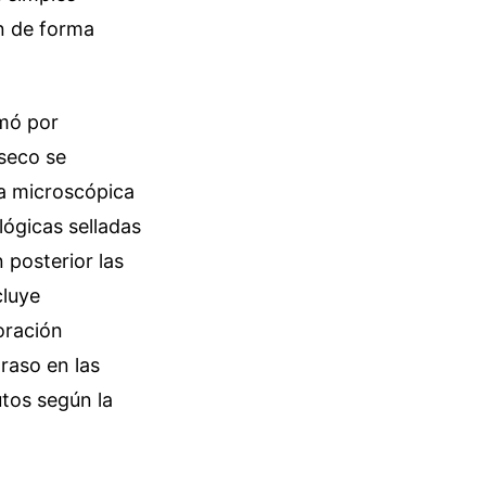
n de forma
rmó por
seco se
da microscópica
lógicas selladas
 posterior las
cluye
oración
raso en las
utos según la