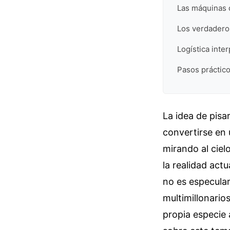
Las máquinas q
Los verdaderos
Logística inte
Pasos práctico
La idea de pisa
convertirse en 
mirando al ciel
la realidad act
no es especula
multimillonario
propia especie 