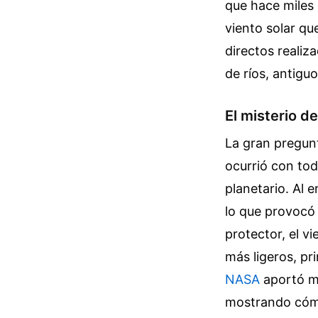
que hace miles 
viento solar qu
directos realiz
de ríos, antigu
El misterio d
La gran pregunt
ocurrió con tod
planetario. Al e
lo que provocó
protector, el 
más ligeros, pr
NASA
aportó me
mostrando cómo