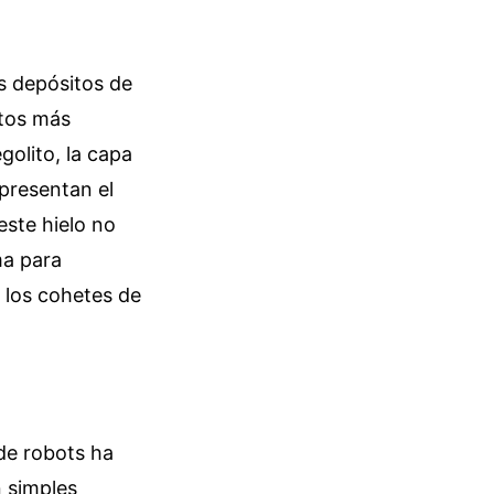
s depósitos de
ntos más
olito, la capa
epresentan el
este hielo no
ma para
 los cohetes de
de robots ha
n simples