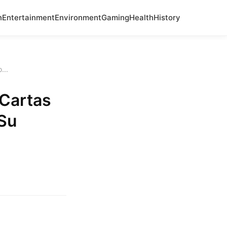
n
Entertainment
Environment
Gaming
Health
History
...
Cartas
Su