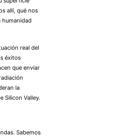
 superficie
 allí, qué nos
la humanidad
uación real del
s éxitos
acen que enviar
radiación
deran la
 Silicon Valley.
ofundas. Sabemos