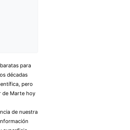
 baratas para
mos décadas
entífica, pero
ar de Marte hoy
encia de nuestra
 información