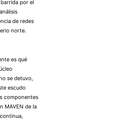
barrida por el
nálisis
encia de redes
erio norte.
ente es qué
úcleo
rno se detuvo,
ste escudo
sus componentes
ión MAVEN de la
continua,