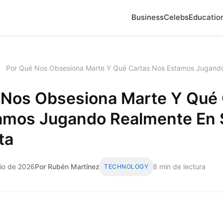
Business
Celebs
Educatio
›
Por Qué Nos Obsesiona Marte Y Qué Cartas Nos Estamos Jugando
 Nos Obsesiona Marte Y Qué 
amos Jugando Realmente En 
ta
nio de 2026
Por Rubén Martínez
8 min de lectura
TECHNOLOGY