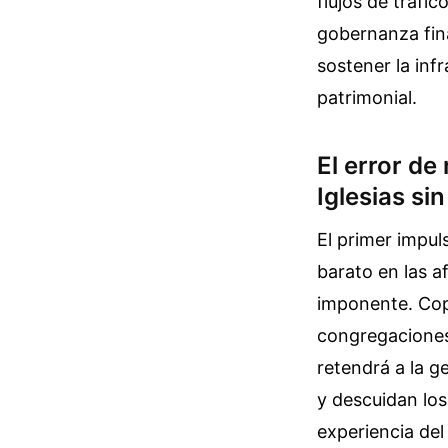
flujos de tráfi
gobernanza fina
sostener la inf
patrimonial.
El error de
Iglesias si
El primer impu
barato en las a
imponente. Copi
congregaciones
retendrá a la g
y descuidan los
experiencia del