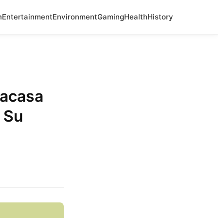
n
Entertainment
Environment
Gaming
Health
History
racasa
 Su