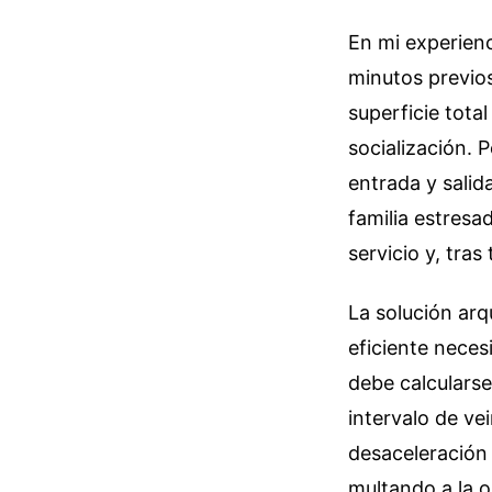
En mi experienc
minutos previos
superficie tota
socialización. P
entrada y salida
familia estresad
servicio y, tra
La solución arq
eficiente neces
debe calcularse
intervalo de vei
desaceleración 
multando a la o