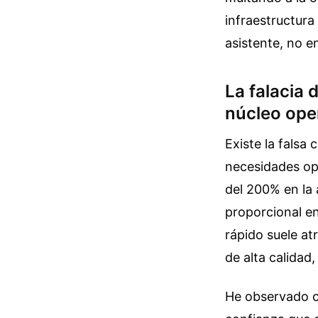
infraestructura
asistente, no e
La falacia 
núcleo ope
Existe la falsa
necesidades ope
del 200% en la
proporcional en
rápido suele at
de alta calidad
He observado co