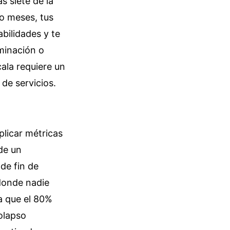
s siete de la
ro meses, tus
bilidades y te
uminación o
ala requiere un
de servicios.
plicar métricas
de un
 de fin de
donde nadie
a que el 80%
colapso