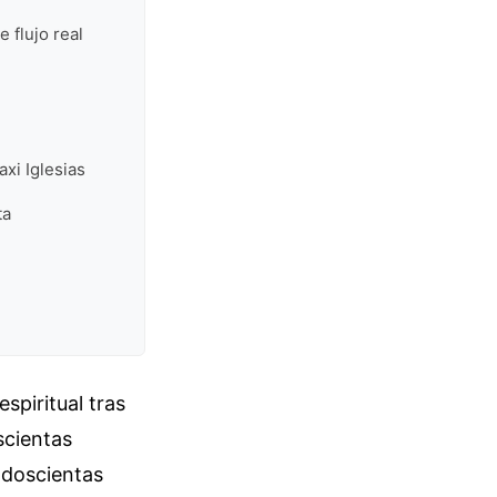
e flujo real
xi Iglesias
ta
spiritual tras
scientas
 doscientas