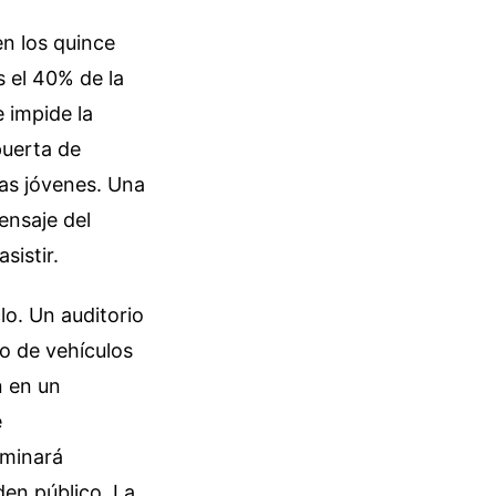
en los quince
s el 40% de la
e impide la
puerta de
lias jóvenes. Una
mensaje del
sistir.
lo. Un auditorio
jo de vehículos
n en un
e
rminará
den público. La