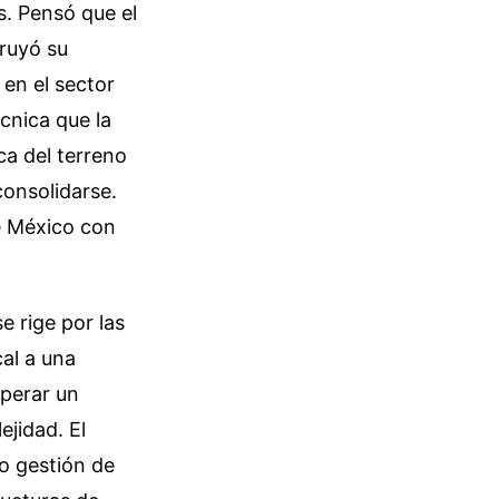
s. Pensó que el
truyó su
en el sector
écnica que la
ca del terreno
consolidarse.
e México con
e rige por las
al a una
operar un
ejidad. El
o gestión de