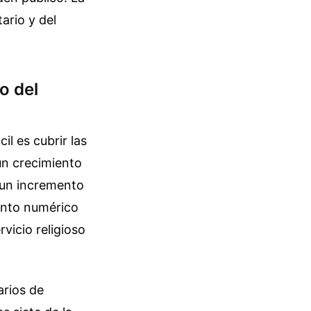
ario y del
o del
l es cubrir las
un crecimiento
 un incremento
iento numérico
vicio religioso
arios de