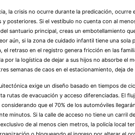
ia, la crisis no ocurre durante la predicación, ocurre 
 y posteriores. Si el vestíbulo no cuenta con al meno
l del santuario principal, creas un embotellamiento qu
eor aún, si la zona de cuidado infantil tiene una sola 
, el retraso en el registro genera fricción en las fami
a por la logística de dejar a sus hijos no absorbe el 
s tres semanas de caos en el estacionamiento, deja de a
uitectónica exige un diseño basado en tiempos de cic
ita rutas de evacuación y acceso diferenciadas. El flu
 considerando que el 70% de los automóviles llegará
nte minutos. Si la calle de acceso no tiene un carril d
exclusivo de al menos cien metros, la policía local te
rganización o bloqueando el ingreso por alterar el or