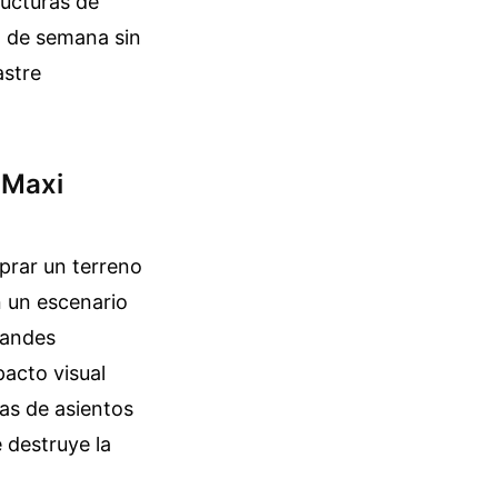
ructuras de
n de semana sin
astre
s Maxi
prar un terreno
n un escenario
randes
acto visual
las de asientos
 destruye la