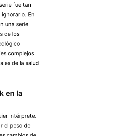
serie fue tan
 ignorarlo. En
en una serie
s de los
cológico
jes complejos
ales de la salud
k en la
ier intérprete.
r el peso del
tes cambios de