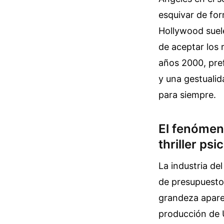
esquivar de for
Hollywood suele
de aceptar los 
años 2000, pref
y una gestualid
para siempre.
El fenómen
thriller psi
La industria d
de presupuesto
grandeza apare
producción de U