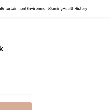
n
Entertainment
Environment
Gaming
Health
History
k