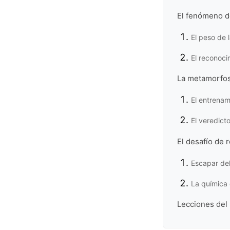
El fenómeno de
El peso de l
El reconoci
La metamorfos
El entrenam
El veredict
El desafío de 
Escapar del
La química d
Lecciones del 