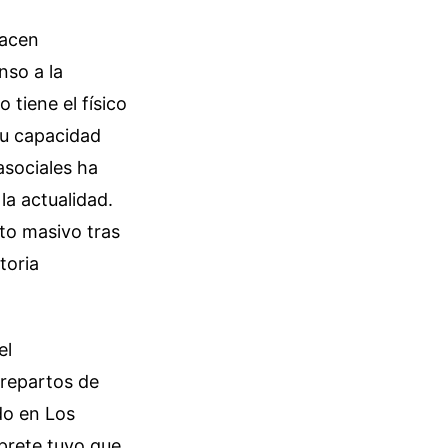
hacen
nso a la
tiene el físico
Su capacidad
asociales ha
 la actualidad.
ato masivo tras
toria
el
repartos de
do en Los
rprete tuvo que