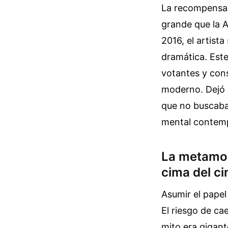
La recompensa a
grande que la A
2016, el artist
dramática. Este
votantes y cons
moderno. Dejó c
que no buscaban
mental contem
La metamor
cima del ci
Asumir el papel
El riesgo de ca
mito era gigan