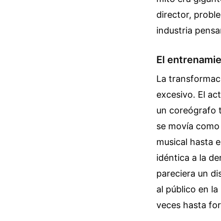
director, probl
industria pensa
El entrenamie
La transformaci
excesivo. El ac
un coreógrafo t
se movía como l
musical hasta e
idéntica a la d
pareciera un di
al público en l
veces hasta fo