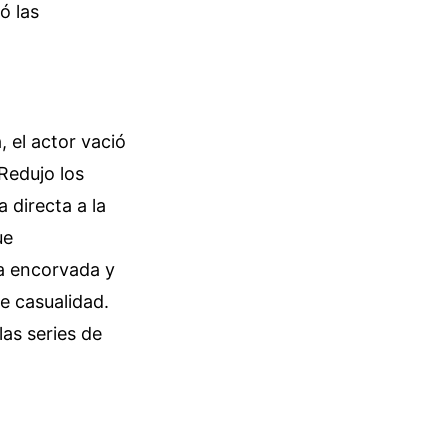
ó las
 el actor vació
 Redujo los
 directa a la
ue
ra encorvada y
e casualidad.
as series de