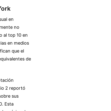
York
sual en
lmente no
o al top 10 en
cias en medios
fican que el
equivalentes de
otación
io 2 reportó
sobre sus
0. Esta