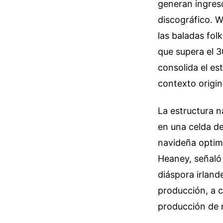
generan ingreso
discográfico. 
las baladas fol
que supera el 3
consolida el es
contexto origin
La estructura n
en una celda d
navideña optimi
Heaney, señaló 
diáspora irland
producción, a c
producción de r