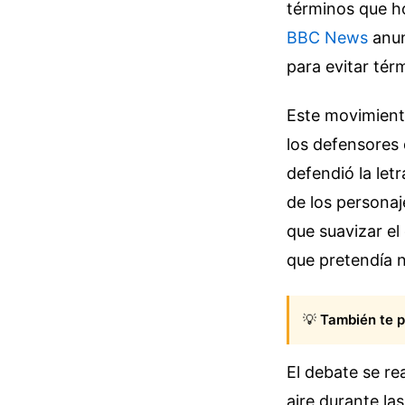
términos que ho
BBC News
anun
para evitar tér
Este movimiento
los defensores 
defendió la let
de los personaje
que suavizar el
que pretendía n
💡
También te p
El debate se r
aire durante l