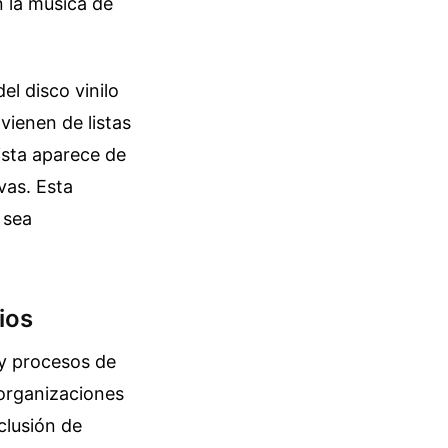
 la música de
el disco vinilo
vienen de listas
ista aparece de
vas. Esta
 sea
ios
 y procesos de
 organizaciones
clusión de