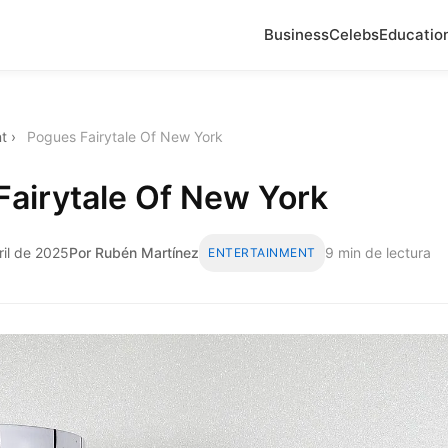
Business
Celebs
Educatio
t
›
Pogues Fairytale Of New York
Fairytale Of New York
ril de 2025
Por Rubén Martínez
9 min de lectura
ENTERTAINMENT