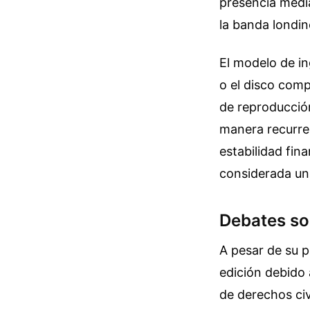
presencia medi
la banda londi
El modelo de ing
o el disco comp
de reproducción
manera recurren
estabilidad fin
considerada una
Debates sob
A pesar de su p
edición debido 
de derechos civ