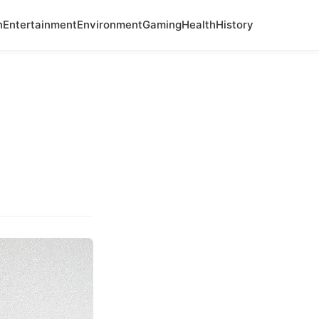
n
Entertainment
Environment
Gaming
Health
History