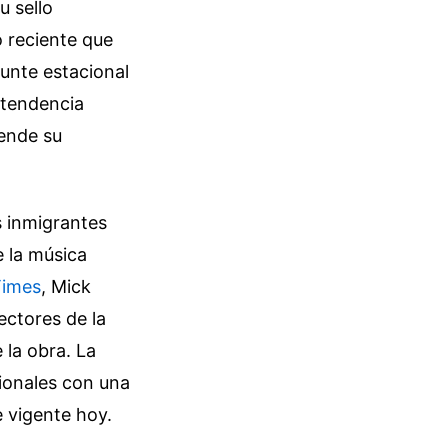
u sello
 reciente que
punte estacional
a tendencia
iende su
s inmigrantes
 la música
Times
, Mick
ectores de la
 la obra. La
cionales con una
e vigente hoy.