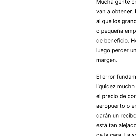
Mucha gente cre
van a obtener. 
al que los gran
o pequeña empre
de beneficio. H
luego perder un
margen.
El error fundam
liquidez mucho 
el precio de co
aeropuerto o en
darán un recibo
está tan alejad
de la cara. La 