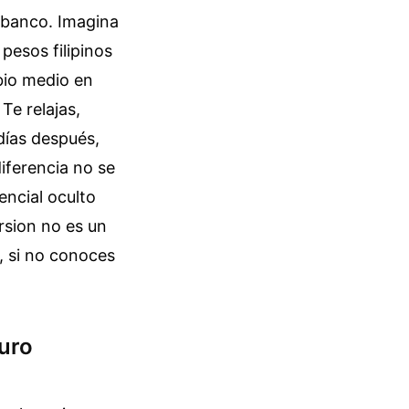
u banco. Imagina
pesos filipinos
bio medio en
Te relajas,
 días después,
iferencia no se
encial oculto
rsion no es un
, si no conoces
Euro