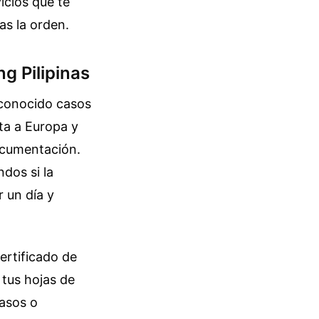
icios que te
as la orden.
g Pilipinas
e conocido casos
ta a Europa y
ocumentación.
ndos si la
 un día y
ertificado de
 tus hojas de
pasos o