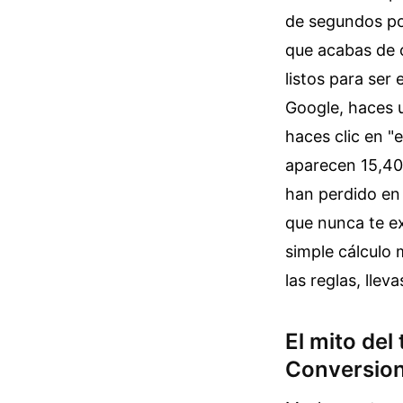
de segundos por
que acabas de c
listos para ser
Google, haces u
haces clic en "
aparecen 15,400
han perdido en 
que nunca te ex
simple cálculo
las reglas, llev
El mito del
Conversio