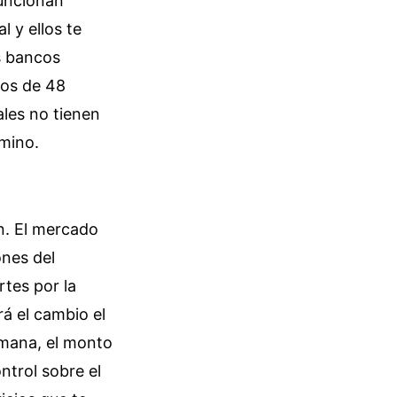
funcionan
 y ellos te
s bancos
nos de 48
ales no tienen
amino.
ón. El mercado
ones del
rtes por la
á el cambio el
emana, el monto
ntrol sobre el