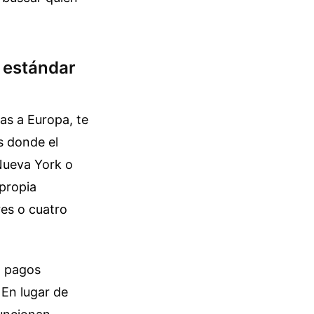
l estándar
as a Europa, te
s donde el
Nueva York o
 propia
res o cuatro
n pagos
 En lugar de