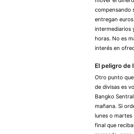
mover el dinero
compensando sal
entregan euros
intermediarios
horas. No es ma
interés en ofre
El peligro de 
Otro punto que 
de divisas es vo
Bangko Sentral 
mañana. Si orde
lunes o martes 
final que recib