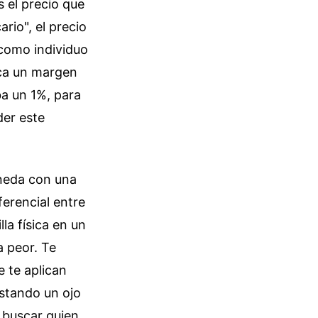
s el precio que
rio", el precio
 como individuo
ica un margen
ba un 1%, para
der este
oneda con una
ferencial entre
la física en un
a peor. Te
e te aplican
ostando un ojo
o buscar quien