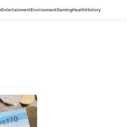
n
Entertainment
Environment
Gaming
Health
History