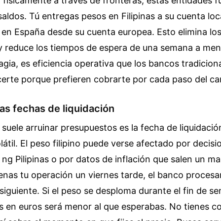
 físicamente a través de fronteras, estas entidades 
dos. Tú entregas pesos en Filipinas a su cuenta local
 en España desde su cuenta europea. Esto elimina lo
 y reduce los tiempos de espera de una semana a me
gia, es eficiencia operativa que los bancos tradicion
certe porque prefieren cobrarte por cada paso del c
las fechas de liquidación
suele arruinar presupuestos es la fecha de liquidaci
látil. El peso filipino puede verse afectado por decisi
ng Pilipinas o por datos de inflación que salen un ma
nas tu operación un viernes tarde, el banco procesar
siguiente. Si el peso se desploma durante el fin de s
as en euros será menor al que esperabas. No tienes co