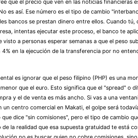
e que el precio que ven en las noticias financieras e
No es así. Ese número es el tipo de cambio "interbanca
des bancos se prestan dinero entre ellos. Cuando tú,
sa, intentas ejecutar este proceso, el banco te apl
e visto a personas esperar semanas a que el peso su
 4% en la ejecución de la transferencia por no enten
ental es ignorar que el peso filipino (PHP) es una m
menor que el euro. Esto significa que el "spread" o di
mpra y el de venta es más ancho. Si vas a una ventanil
 un centro comercial en Makati, el golpe será todaví
 que dice "sin comisiones", pero el tipo de cambio qu
o de la realidad que esa supuesta gratuidad te está c
solución no es buscar quien no cobre comisiones, sin