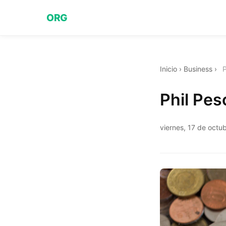
ORG
Inicio
›
Business
›
P
Phil Pes
viernes, 17 de octu