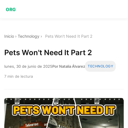
ORG
Inicio
›
Technology
›
Pets Won't Need It Part 2
Pets Won't Need It Part 2
lunes, 30 de junio de 2025
Por Natalia Álvarez
TECHNOLOGY
7 min de lectura