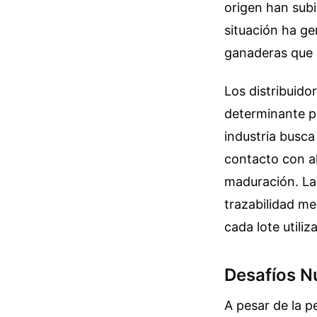
origen han subi
situación ha g
ganaderas que 
Los distribuido
determinante pa
industria busc
contacto con al
maduración. La
trazabilidad me
cada lote utiliz
Desafíos Nu
A pesar de la p