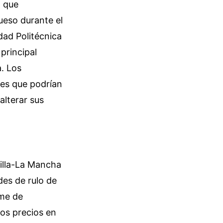
n que
queso durante el
dad Politécnica
principal
a. Los
les que podrían
alterar sus
illa-La Mancha
des de rulo de
rme de
los precios en