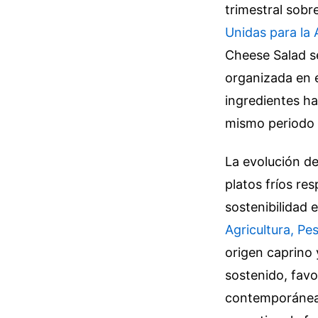
trimestral sob
Unidas para la 
Cheese Salad s
organizada en 
ingredientes h
mismo periodo d
La evolución d
platos fríos re
sostenibilidad 
Agricultura, Pe
origen caprino
sostenido, favo
contemporánea.