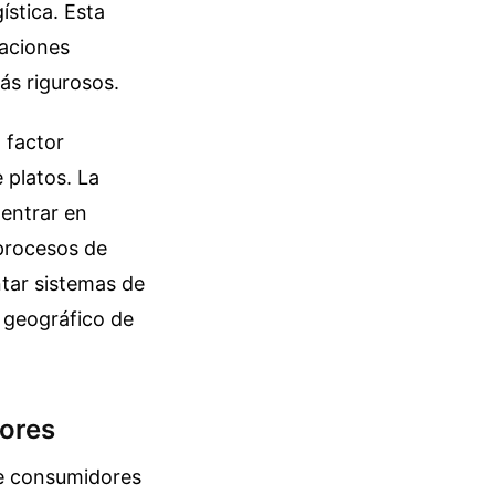
stica. Esta
taciones
ás rigurosos.
 factor
 platos. La
entrar en
 procesos de
tar sistemas de
n geográfico de
dores
de consumidores