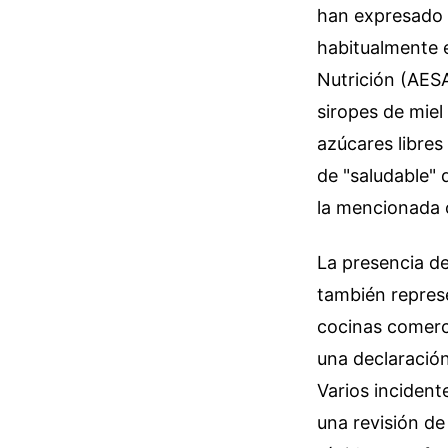
han expresado r
habitualmente 
Nutrición (AESA
siropes de miel
azúcares libres
de "saludable"
la mencionada 
La presencia d
también represe
cocinas comerc
una declaración
Varios incident
una revisión de