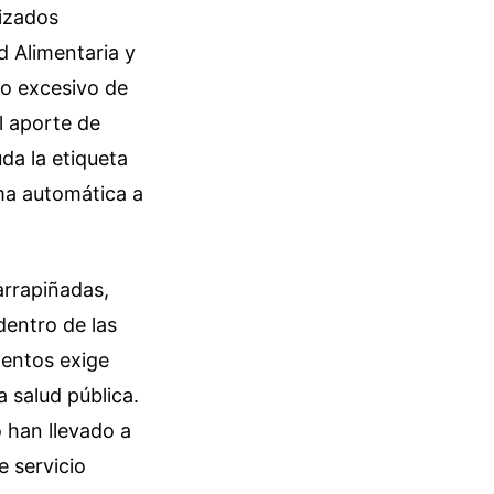
lizados
d Alimentaria y
so excesivo de
l aporte de
da la etiqueta
ma automática a
arrapiñadas,
dentro de las
mentos exige
 salud pública.
 han llevado a
e servicio