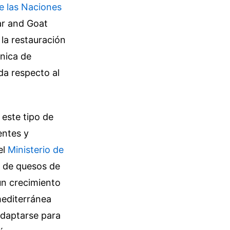
e las Naciones
ar and Goat
la restauración
nica de
a respecto al
este tipo de
entes y
el
Ministerio de
 de quesos de
un crecimiento
mediterránea
adaptarse para