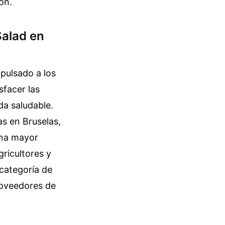
ón.
Salad en
mpulsado a los
sfacer las
da saludable.
as en Bruselas,
una mayor
gricultores y
 categoría de
roveedores de