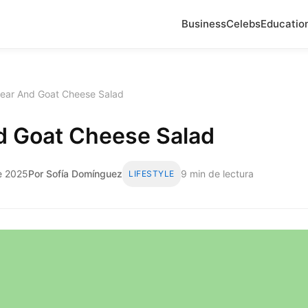
Business
Celebs
Educatio
ear And Goat Cheese Salad
d Goat Cheese Salad
de 2025
Por Sofía Domínguez
9 min de lectura
LIFESTYLE