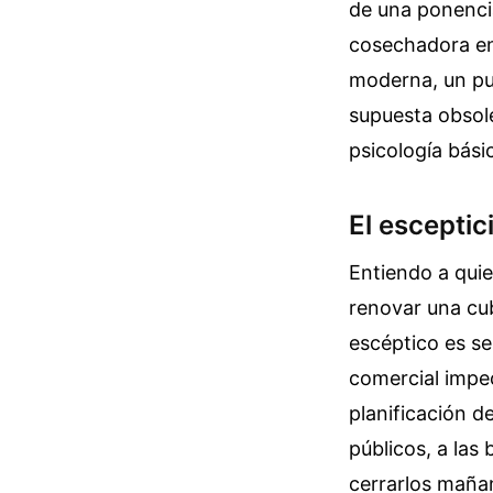
de una ponenci
cosechadora en
moderna, un pu
supuesta obsole
psicología bási
El esceptic
Entiendo a quie
renovar una cub
escéptico es sen
comercial impec
planificación d
públicos, a las
cerrarlos maña