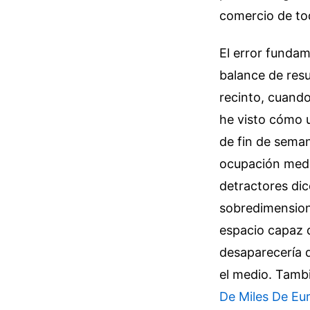
comercio de to
El error fundam
balance de resu
recinto, cuando
he visto cómo u
de fin de seman
ocupación medio
detractores dic
sobredimensiona
espacio capaz 
desaparecería de
el medio.
Tambi
De Miles De Eur