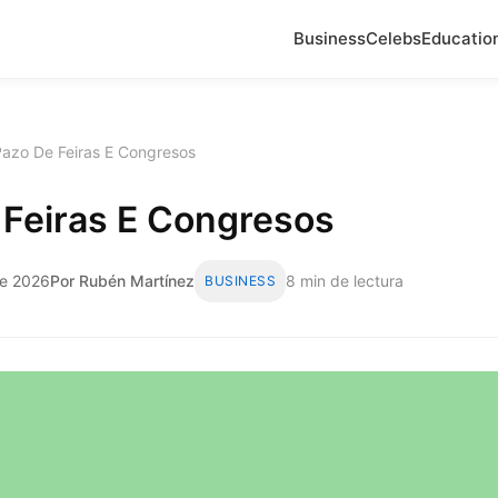
Business
Celebs
Educatio
Pazo De Feiras E Congresos
 Feiras E Congresos
de 2026
Por Rubén Martínez
8 min de lectura
BUSINESS