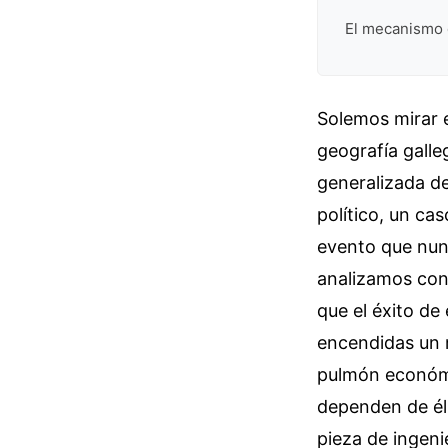
El mecanismo d
Solemos mirar e
geografía galle
generalizada d
político, un ca
evento que nunc
analizamos con
que el éxito de
encendidas un 
pulmón económi
dependen de él
pieza de ingenie