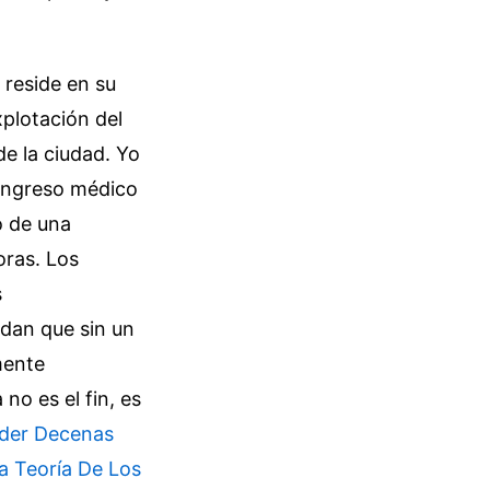
 reside en su
xplotación del
de la ciudad. Yo
congreso médico
o de una
oras. Los
s
idan que sin un
mente
no es el fin, es
rder Decenas
La Teoría De Los