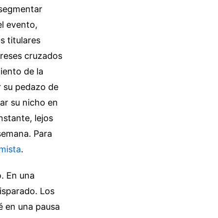
 segmentar
el evento,
 titulares
tereses cruzados
iento de la
r su pedazo de
rar su nicho en
stante, lejos
 semana.
Para
mista
.
o. En una
disparado. Los
fé en una pausa