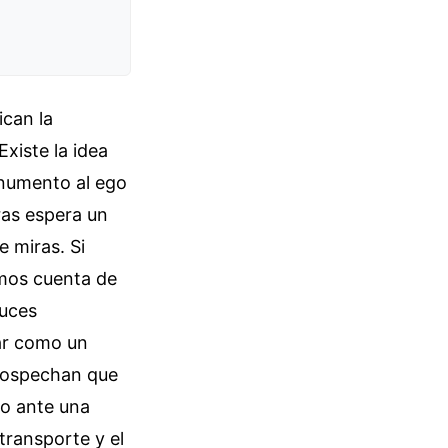
ican la
Existe la idea
onumento al ego
ras espera un
e miras. Si
amos cuenta de
luces
uar como un
sospechan que
no ante una
 transporte y el