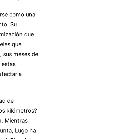
erse como una
rto. Su
namización que
eles que
ón, sus meses de
 estas
afectaría
dad de
os kilómetros?
n. Mientras
punta, Lugo ha