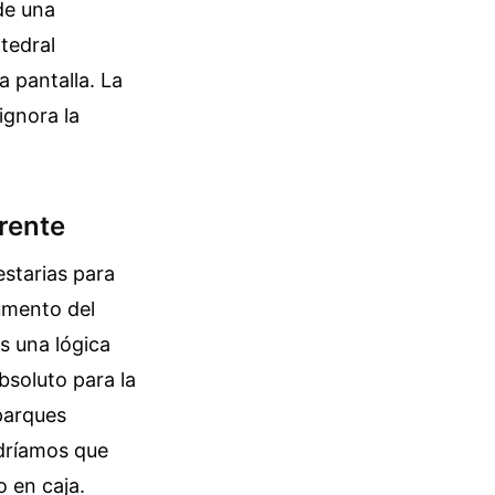
de una
tedral
 pantalla. La
ignora la
rrente
estarias para
gumento del
Es una lógica
bsoluto para la
 parques
ndríamos que
 en caja.