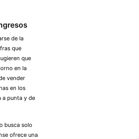
ongresos
rse de la
ifras que
sugieren que
torno en la
 de vender
nas en los
a a punta y de
o busca solo
ense ofrece una