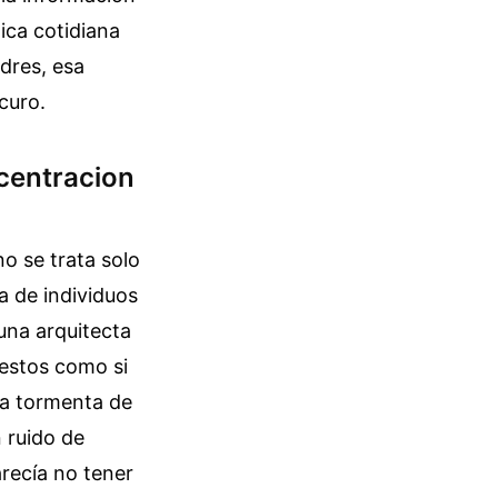
tica cotidiana
dres, esa
curo.
ncentracion
o se trata solo
ta de individuos
una arquitecta
estos como si
na tormenta de
n ruido de
recía no tener