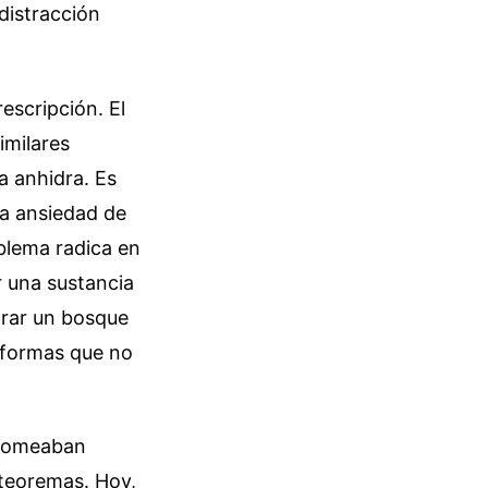
distracción
escripción. El
imilares
a anhidra. Es
la ansiedad de
blema radica en
r una sustancia
orar un bosque
e formas que no
bromeaban
 teoremas. Hoy,