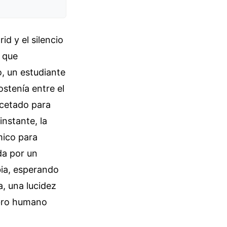
id y el silencio
o que
, un estudiante
ostenía entre el
ecetado para
nstante, la
mico para
da por un
bia, esperando
a, una lucidez
ebro humano