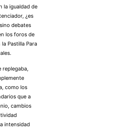
 la igualdad de
tenciador, ¿es
 sino debates
en los foros de
a Pastilla Para
ales.
e replegaba,
implemente
ca, como los
ndarios que a
mnio, cambios
tividad
na intensidad