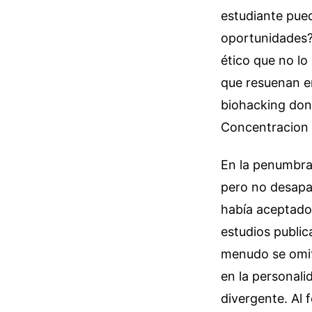
estudiante pue
oportunidades? 
ético que no lo
que resuenan en
biohacking dond
Concentracion Y
En la penumbra
pero no desapa
había aceptado 
estudios publi
menudo se omit
en la personali
divergente. Al 