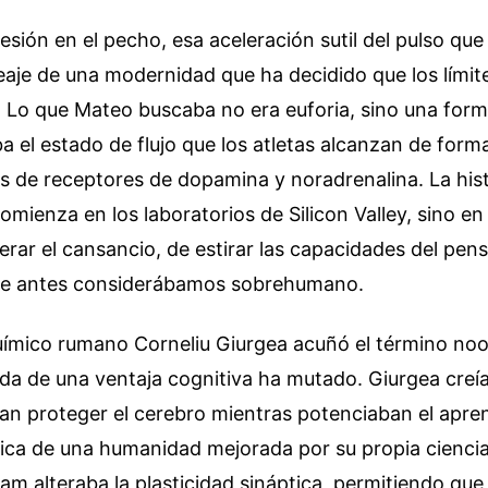
sión en el pecho, esa aceleración sutil del pulso que 
peaje de una modernidad que ha decidido que los límit
. Lo que Mateo buscaba no era euforia, sino una form
ba el estado de flujo que los atletas alcanzan de form
s de receptores de dopamina y noradrenalina. La hist
omienza en los laboratorios de Silicon Valley, sino en
erar el cansancio, de estirar las capacidades del pe
ue antes considerábamos sobrehumano.
uímico rumano Corneliu Giurgea acuñó el término noo
da de una ventaja cognitiva ha mutado. Giurgea creí
an proteger el cerebro mientras potenciaban el apren
pica de una humanidad mejorada por su propia ciencia
am alteraba la plasticidad sináptica, permitiendo que