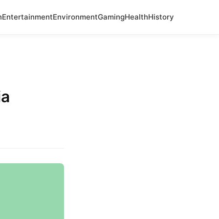
n
Entertainment
Environment
Gaming
Health
History
ia