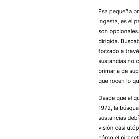
Esa pequeña pre
ingesta, es el 
son opcionales
dirigida. Busca
forzado a travé
sustancias no c
primaria de sup
que rocen lo q
Desde que el q
1972, la búsque
sustancias debí
visión casi utó
cómo el piracet