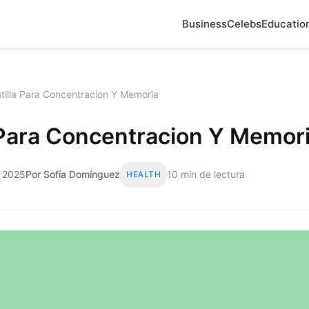
Business
Celebs
Educatio
tilla Para Concentracion Y Memoria
 Para Concentracion Y Memor
e 2025
Por Sofía Domínguez
10 min de lectura
HEALTH