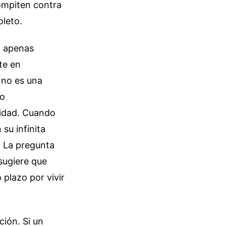
compiten contra
oleto.
a apenas
te en
 no es una
io
cidad. Cuando
su infinita
. La pregunta
 sugiere que
 plazo por vivir
ción. Si un