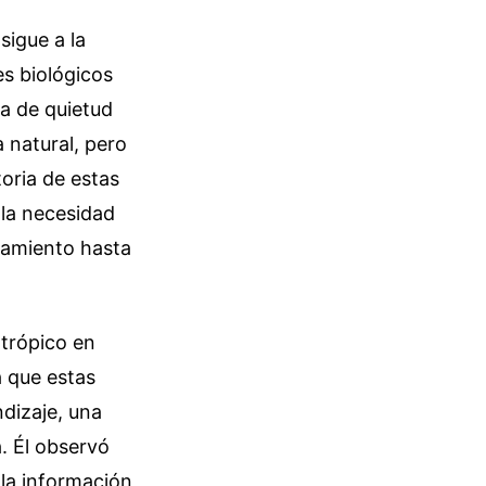
sigue a la
es biológicos
a de quietud
a natural, pero
oria de estas
 la necesidad
nsamiento hasta
trópico en
a que estas
dizaje, una
. Él observó
 la información