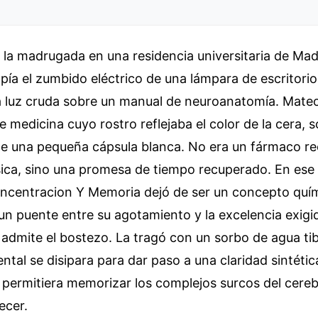
e la madrugada en una residencia universitaria de Madr
mpía el zumbido eléctrico de una lámpara de escritori
 luz cruda sobre un manual de neuroanatomía. Mateo
e medicina cuyo rostro reflejaba el color de la cera, s
ice una pequeña cápsula blanca. No era un fármaco r
sica, sino una promesa de tiempo recuperado. En ese i
Concentracion Y Memoria dejó de ser un concepto quí
un puente entre su agotamiento y la excelencia exigi
admite el bostezo. La tragó con un sorbo de agua ti
ental se disipara para dar paso a una claridad sintétic
e permitiera memorizar los complejos surcos del cer
ecer.