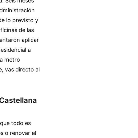
id. Seis meses
dministración
e lo previsto y
ficinas de las
tentaron aplicar
esidencial a
da metro
, vas directo al
 Castellana
 que todo es
es o renovar el