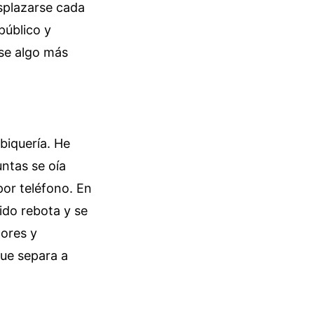
esplazarse cada
público y
se algo más
abiquería. He
untas se oía
por teléfono. En
nido rebota y se
dores y
que separa a