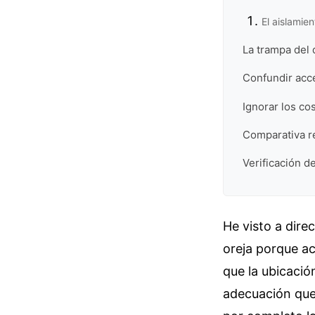
El aislamien
La trampa del d
Confundir acce
Ignorar los co
Comparativa re
Verificación de
He visto a dire
oreja porque a
que la ubicació
adecuación que