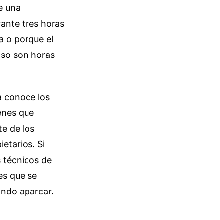
de una
ante tres horas
a o porque el
 Eso son horas
a conoce los
enes que
e de los
etarios. Si
s técnicos de
es que se
ando aparcar.