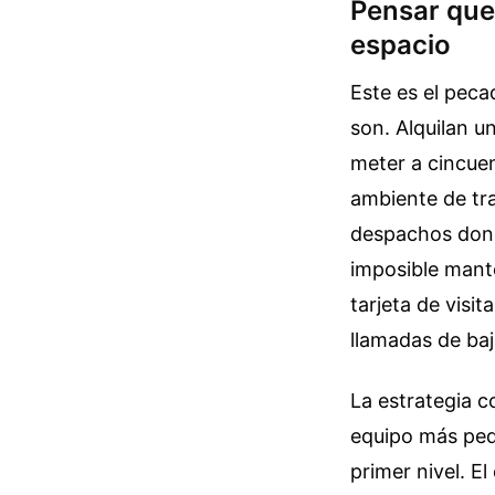
Pensar que
espacio
Este es el peca
son. Alquilan u
meter a cincuen
ambiente de tra
despachos donde
imposible mante
tarjeta de visit
llamadas de baj
La estrategia co
equipo más peq
primer nivel. El