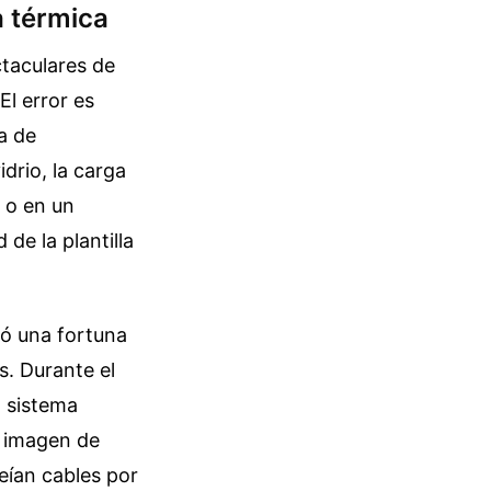
a térmica
ctaculares de
El error es
a de
idrio, la carga
a o en un
de la plantilla
tó una fortuna
s. Durante el
l sistema
a imagen de
veían cables por