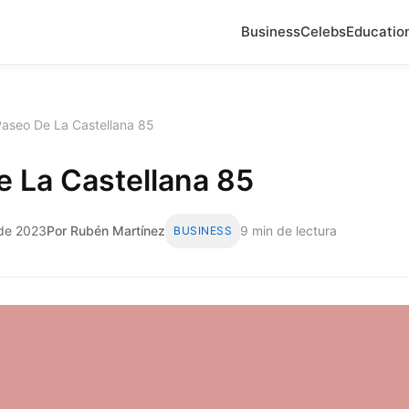
Business
Celebs
Educatio
Paseo De La Castellana 85
 La Castellana 85
 de 2023
Por Rubén Martínez
9 min de lectura
BUSINESS