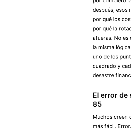
por completo la
después, esos 
por qué los cos
por qué la rota
afueras. No es 
la misma lógica
uno de los punt
cuadrado y cada
desastre financ
El error de
85
Muchos creen qu
más fácil. Erro