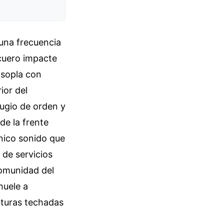
 una frecuencia
 cuero impacte
 sopla con
ior del
fugio de orden y
de la frente
único sonido que
 de servicios
comunidad del
huele a
cturas techadas