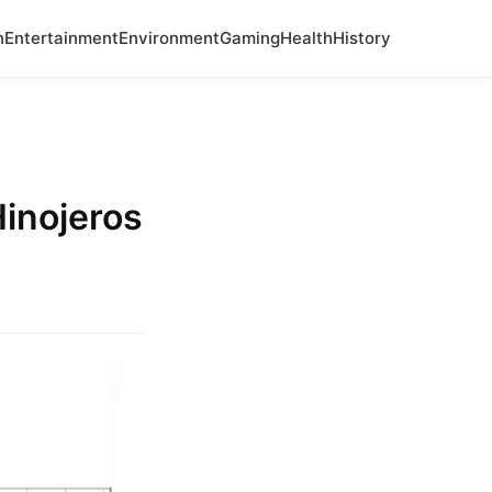
n
Entertainment
Environment
Gaming
Health
History
Hinojeros