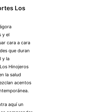
ortes Los
 ágora
 y el
uar cara a cara
ades que duran
 y la
 Los Hinojeros
n la salud
mezclan acentos
contemporánea.
tra aquí un