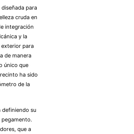
, diseñada para
belleza cruda en
de integración
cánica y la
o exterior para
tra de manera
o único que
 recinto ha sido
ómetro de la
a definiendo su
el pegamento.
adores, que a