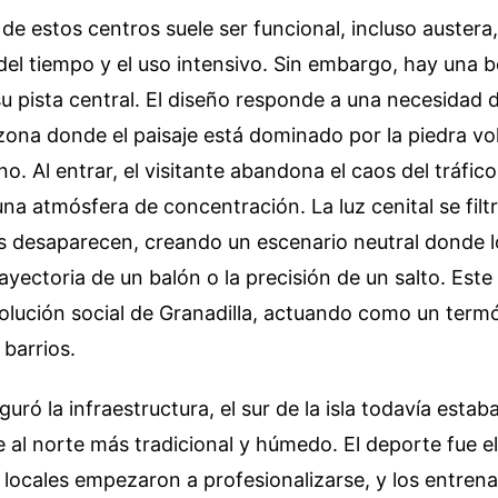
 de estos centros suele ser funcional, incluso austera
o del tiempo y el uso intensivo. Sin embargo, hay una 
su pista central. El diseño responde a una necesidad 
ona donde el paisaje está dominado por la piedra vol
no. Al entrar, el visitante abandona el caos del tráfic
na atmósfera de concentración. La luz cenital se fil
s desaparecen, creando un escenario neutral donde l
rayectoria de un balón o la precisión de un salto. Este
volución social de Granadilla, actuando como un term
 barrios.
uró la infraestructura, el sur de la isla todavía estab
e al norte más tradicional y húmedo. El deporte fue 
s locales empezaron a profesionalizarse, y los entren