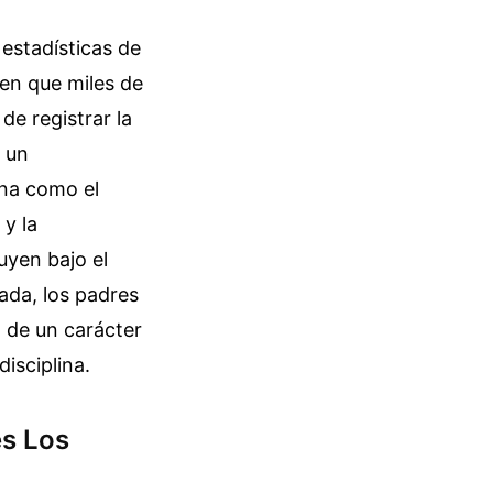
 estadísticas de
cen que miles de
e registrar la
 un
ona como el
 y la
luyen bajo el
ada, los padres
n de un carácter
disciplina.
es Los