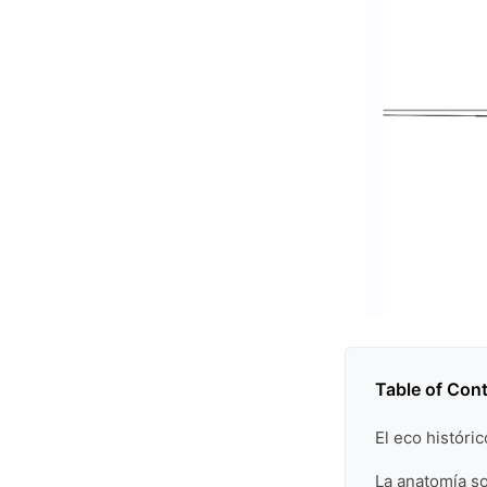
Table of Con
El eco históri
La anatomía so