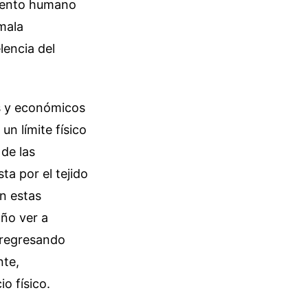
imiento humano
mala
lencia del
os y económicos
un límite físico
 de las
ta por el tejido
n estas
año ver a
 regresando
nte,
o físico.