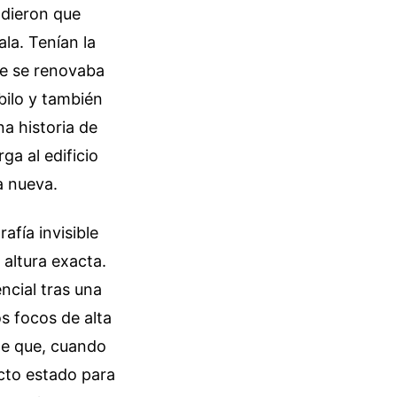
dieron que
la. Tenían la
que se renovaba
bilo y también
na historia de
a al edificio
a nueva.
afía invisible
 altura exacta.
ncial tras una
os focos de alta
te que, cuando
ecto estado para