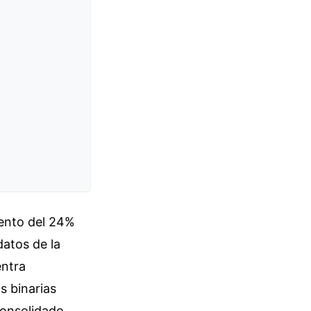
mento del 24%
datos de la
entra
s binarias
consolidado