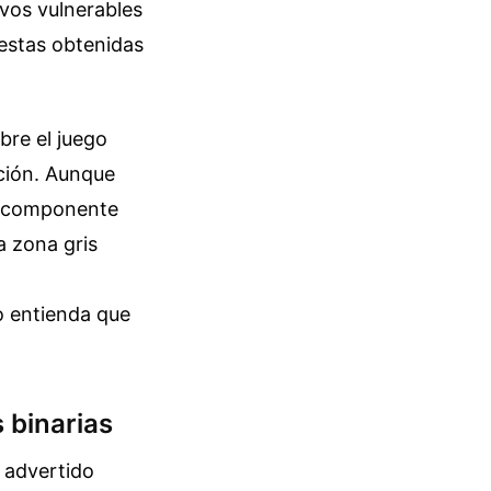
ivos vulnerables
uestas obtenidas
bre el juego
ción. Aunque
el componente
a zona gris
o entienda que
 binarias
n advertido