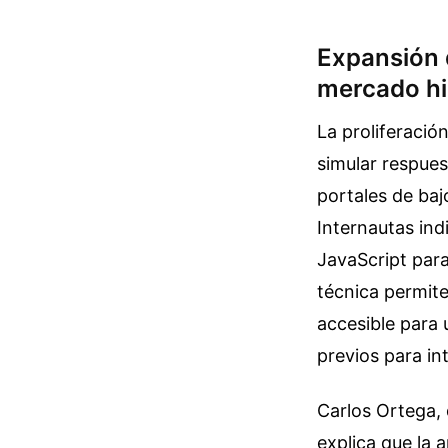
Expansión d
mercado h
La proliferació
simular respues
portales de baj
Internautas ind
JavaScript para
técnica permit
accesible para 
previos para in
Carlos Ortega, 
explica que la 