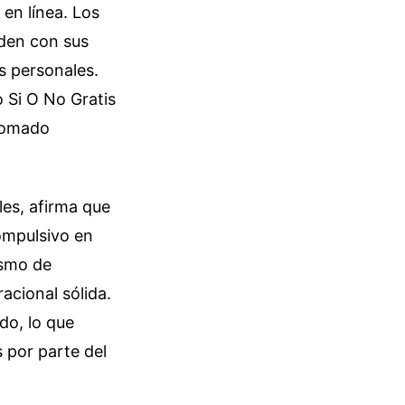
en línea. Los
iden con sus
s personales.
 Si O No Gratis
 tomado
les, afirma que
compulsivo en
ismo de
acional sólida.
ado, lo que
 por parte del