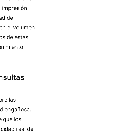
a impresión
dad de
 en el volumen
os de estas
enimiento
nsultas
bre las
ad engañosa.
e que los
cidad real de