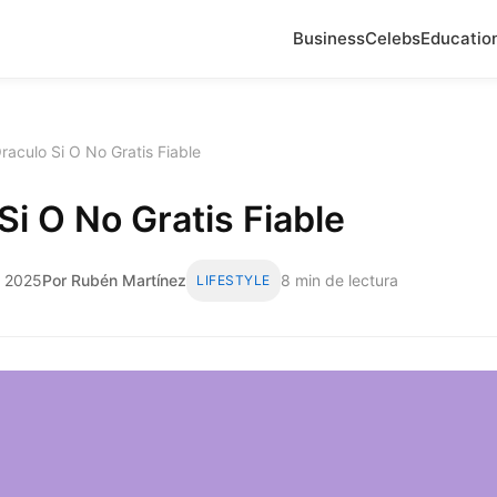
Business
Celebs
Educatio
raculo Si O No Gratis Fiable
Si O No Gratis Fiable
e 2025
Por Rubén Martínez
8 min de lectura
LIFESTYLE