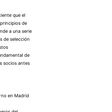
ciente que el
principios de
onde a una serie
s de selección
stos
fundamental de
s socios antes
urno en Madrid
beros del