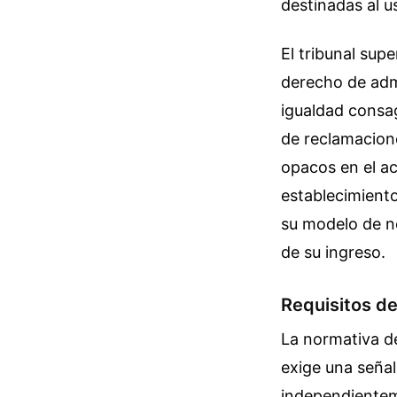
destinadas al u
El tribunal supe
derecho de admi
igualdad consag
de reclamacione
opacos en el ac
establecimient
su modelo de ne
de su ingreso.
Requisitos d
La normativa d
exige una señal
independienteme