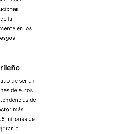
buciones
de la
lmente en los
iesgos
rileño
sado de ser un
ones de euros
 tendencias de
factor más
.5 millones de
jorar la