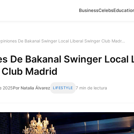
Business
Celebs
Educatio
piniones De Bakanal Swinger Local Liberal Swinger Club Madr...
s De Bakanal Swinger Local L
 Club Madrid
de 2025
Por Natalia Álvarez
7 min de lectura
LIFESTYLE