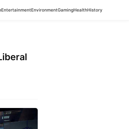
n
Entertainment
Environment
Gaming
Health
History
iberal