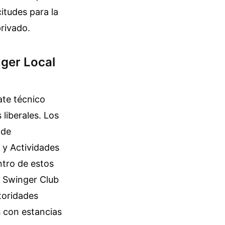
itudes para la
rivado.
ger Local
ate técnico
liberales. Los
 de
 y Actividades
ntro de estos
l Swinger Club
toridades
s con estancias