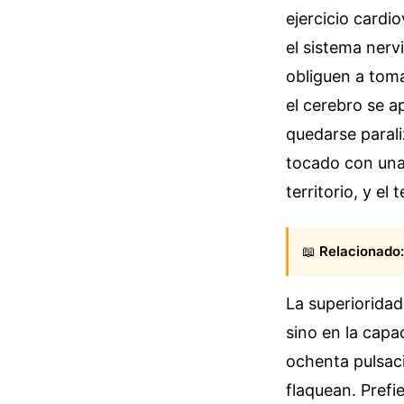
ejercicio cardi
el sistema nerv
obliguen a tom
el cerebro se a
quedarse paral
tocado con una 
territorio, y el
📖
Relacionado:
La superiorida
sino en la capa
ochenta pulsac
flaquean. Prefi