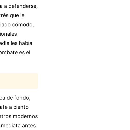
da a defenderse,
rés que le
asiado cómodo,
ionales
die les había
combate es el
ca de fondo,
ate a ciento
entros modernos
inmediata antes