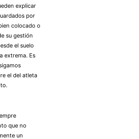
ueden explicar
 guardados por
bien colocado o
de su gestión
esde el suelo
ga extrema. Es
 sigamos
e el del atleta
to.
iempre
nto que no
emente un