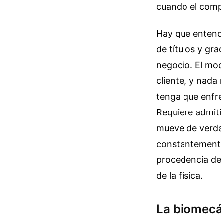
cuando el compa
Hay que entende
de títulos y gr
negocio. El mo
cliente, y nada
tenga que enfre
Requiere admit
mueve de verda
constantemente 
procedencia del
de la física.
La biomecán