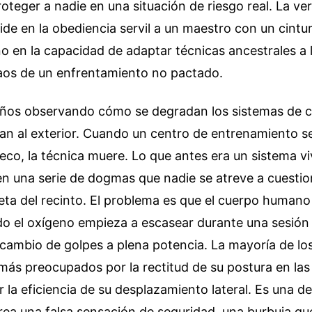
roteger a nadie en una situación de riesgo real. La v
ide en la obediencia servil a un maestro con un cintu
no en la capacidad de adaptar técnicas ancestrales a
aos de un enfrentamiento no pactado.
ños observando cómo se degradan los sistemas de 
an al exterior. Cuando un centro de entrenamiento s
co, la técnica muere. Lo que antes era un sistema v
en una serie de dogmas que nadie se atreve a cuestio
eta del recinto. El problema es que el cuerpo human
o el oxígeno empieza a escasear durante una sesión 
rcambio de golpes a plena potencia. La mayoría de lo
más preocupados por la rectitud de su postura en las
r la eficiencia de su desplazamiento lateral. Es una 
rea una falsa sensación de seguridad, una burbuja que