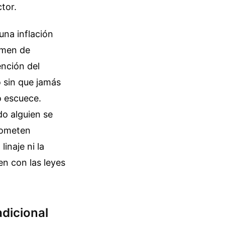
tor.
una inflación
lumen de
ención del
o sin que jamás
o escuece.
o alguien se
someten
inaje ni la
en con las leyes
adicional