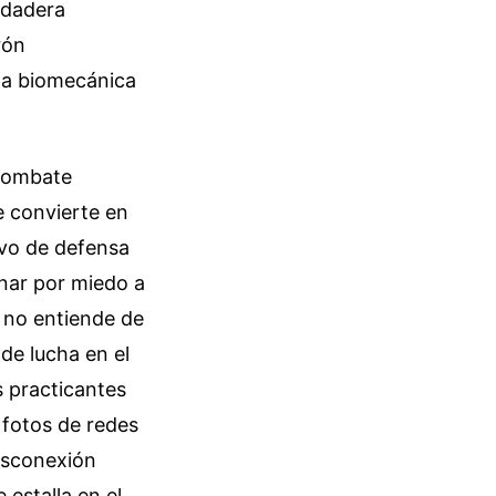
erdadera
rón
 la biomecánica
combate
e convierte en
ivo de defensa
nar por miedo a
o no entiende de
de lucha en el
s practicantes
 fotos de redes
desconexión
 estalla en el