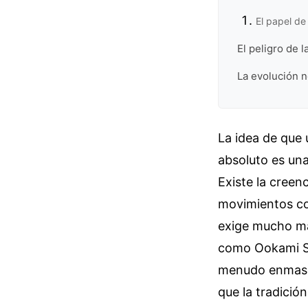
El papel de 
El peligro de l
La evolución n
La idea de que 
absoluto es una
Existe la creen
movimientos cor
exige mucho más
como Ookami Se
menudo enmascar
que la tradició