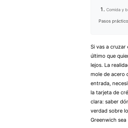
Comida y b
Pasos práctico
Si vas a cruzar 
último que quie
lejos. La reali
mole de acero d
entrada, neces
la tarjeta de c
clara: saber dó
verdad sobre lo
Greenwich sea é