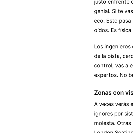
justo enfrente 
genial. Si te v
eco. Esto pasa 
oídos. Es física
Los ingenieros 
de la pista, ce
control, vas a e
expertos. No bu
Zonas con vis
A veces verás 
ignores por sis
molesta. Otras 
London Seating 