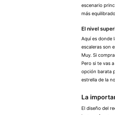
escenario princi
más equilibrad
El nivel supe
Aquí es donde l
escaleras son e
Muy. Si compras 
Pero si te vas a
opción barata p
estrella de la n
La importan
El diseño del re