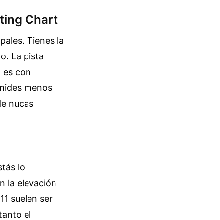
ting Chart
pales. Tienes la
to. La pista
o es con
i mides menos
de nucas
stás lo
n la elevación
11 suelen ser
tanto el