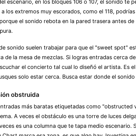
del escenario, en los bloques 106 o 107, el sonido te p
as a los extremos muy escorados, como el 118, podrías
porque el sonido rebota en la pared trasera antes de l
 pura.
de sonido suelen trabajar para que el "sweet spot" es
rca de la mesa de mezclas. Si logras entradas cerca de
scuchar el concierto tal cual lo diseñó el artista. Es el
sques solo estar cerca. Busca estar donde el sonido 
ión obstruida
entradas más baratas etiquetadas como "obstructed v
tema. A veces el obstáculo es una torre de luces del
veces es una columna que te tapa medio escenario. S
Chart marca esa zona, es que algo hay. Investiga en