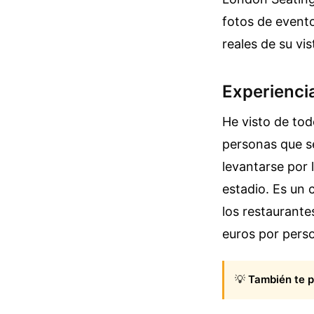
fotos de event
reales de su vis
Experiencia
He visto de tod
personas que se
levantarse por 
estadio. Es un 
los restaurante
euros por pers
💡
También te p