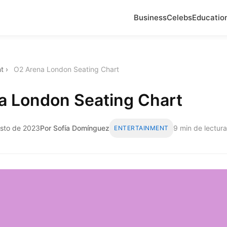
Business
Celebs
Educatio
t
›
O2 Arena London Seating Chart
a London Seating Chart
sto de 2023
Por Sofía Domínguez
9 min de lectura
ENTERTAINMENT