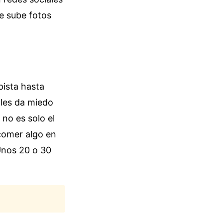
e sube fotos
pista hasta
 les da miedo
 no es solo el
 comer algo en
Unos 20 o 30