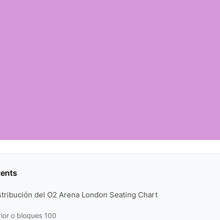
tents
stribución del O2 Arena London Seating Chart
erior o bloques 100