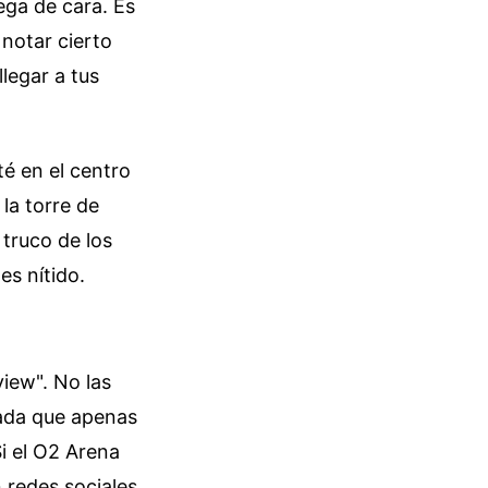
ega de cara. Es
 notar cierto
legar a tus
té en el centro
 la torre de
 truco de los
es nítido.
iew". No las
gada que apenas
i el O2 Arena
 redes sociales