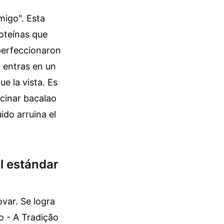
migo". Esta
oteínas que
perfeccionaron
 entras en un
e la vista. Es
ocinar bacalao
ido arruina el
l estándar
ovar. Se logra
o - A Tradição