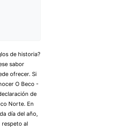
los de historia?
ese sabor
de ofrecer. Si
onocer O Beco -
declaración de
ico Norte. En
da día del año,
l respeto al