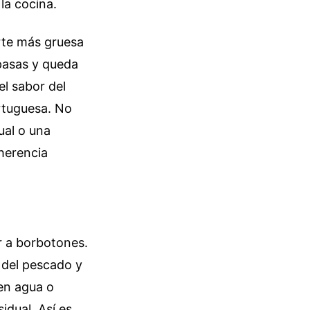
 la cocina.
rte más gruesa
e pasas y queda
el sabor del
ortuguesa. No
ual o una
herencia
ir a borbotones.
 del pescado y
 en agua o
sidual. Así es