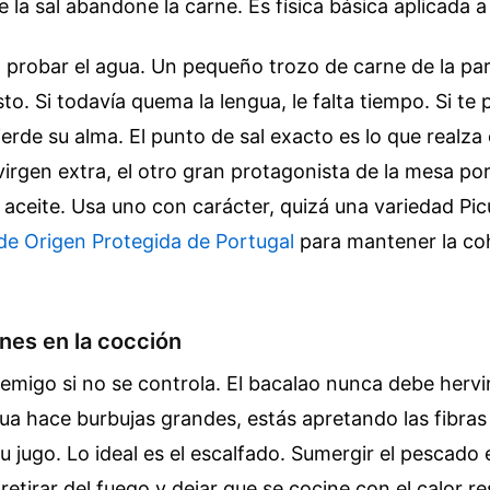
e la sal abandone la carne. Es física básica aplicada a
 probar el agua. Un pequeño trozo de carne de la pa
listo. Si todavía quema la lengua, le falta tiempo. Si t
ierde su alma. El punto de sal exacto es lo que realza 
 virgen extra, el otro gran protagonista de la mesa p
 aceite. Usa uno con carácter, quizá una variedad Pic
e Origen Protegida de Portugal
para mantener la co
nes en la cocción
enemigo si no se controla. El bacalao nunca debe herv
gua hace burbujas grandes, estás apretando las fibras
 jugo. Lo ideal es el escalfado. Sumergir el pescado
 retirar del fuego y dejar que se cocine con el calor re