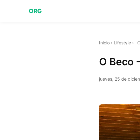
ORG
Inicio
›
Lifestyle
›
O
O Beco -
jueves, 25 de dici