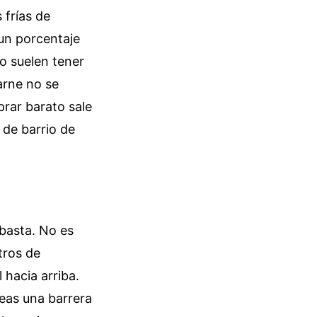
 frías de
 un porcentaje
o suelen tener
arne no se
prar barato sale
e de barrio de
 basta. No es
tros de
 hacia arriba.
reas una barrera