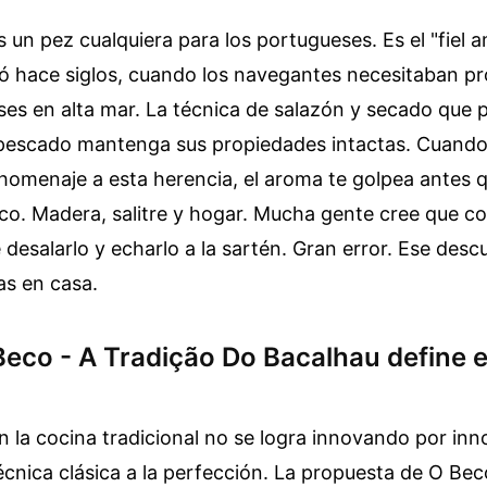
s un pez cualquiera para los portugueses. Es el "fiel a
ó hace siglos, cuando los navegantes necesitaban pr
es en alta mar. La técnica de salazón y secado que 
 pescado mantenga sus propiedades intactas. Cuando
 homenaje a esta herencia, el aroma te golpea antes qu
ico. Madera, salitre y hogar. Mucha gente cree que c
desalarlo y echarlo a la sartén. Gran error. Ese descu
as en casa.
Beco - A Tradição Do Bacalhau define e
n la cocina tradicional no se logra innovando por inn
écnica clásica a la perfección. La propuesta de O Bec