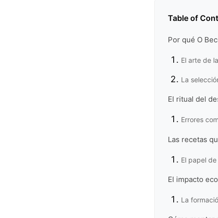
Table of Con
Por qué O Beco
El arte de l
La selecció
El ritual del d
Errores com
Las recetas qu
El papel de
El impacto eco
La formació