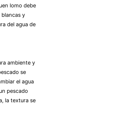
buen lomo debe
s blancas y
ura del agua de
ura ambiente y
 pescado se
ambiar el agua
 un pescado
, la textura se