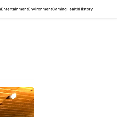
n
Entertainment
Environment
Gaming
Health
History