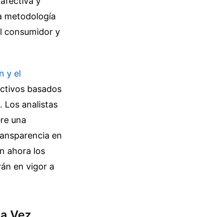
 afectiva y
ta metodología
el consumidor y
 y el
ictivos basados
 Los analistas
ere una
ransparencia en
on ahora los
án en vigor a
ra Vez