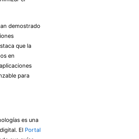
 han demostrado
ciones
estaca que la
dos en
aplicaciones
nzable para
nologías es una
igital. El
Portal