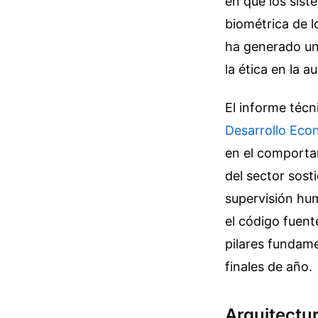
en que los siste
biométrica de l
ha generado un 
la ética en la 
El informe técn
Desarrollo Ec
en el comportam
del sector sost
supervisión hum
el código fuent
pilares fundam
finales de año.
Arquitectu