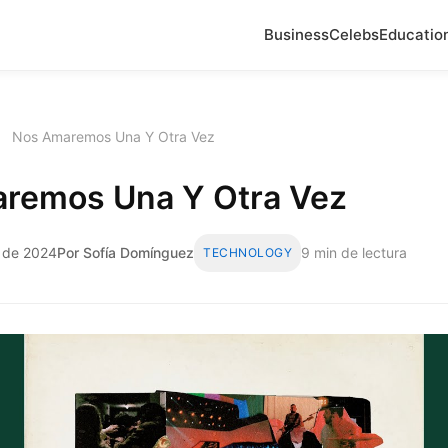
Business
Celebs
Educatio
›
Nos Amaremos Una Y Otra Vez
remos Una Y Otra Vez
o de 2024
Por Sofía Domínguez
9 min de lectura
TECHNOLOGY