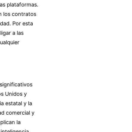
vas plataformas.
n los contratos
idad. Por esta
igar a las
ualquier
ignificativos
os Unidos y
a estatal y la
ad comercial y
plican la
inteligencia