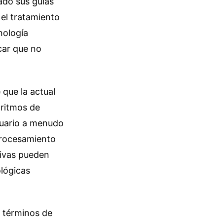
ado sus guías
 el tratamiento
nología
car que no
 que la actual
oritmos de
suario a menudo
 procesamiento
tivas pueden
ológicas
s términos de