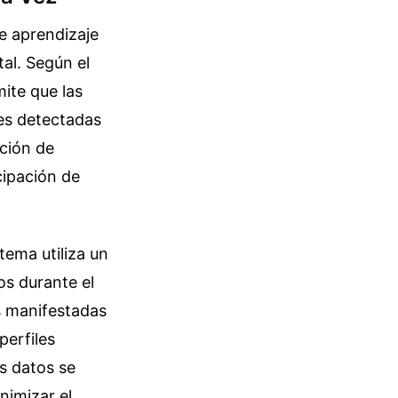
e aprendizaje
al. Según el
mite que las
es detectadas
nción de
cipación de
tema utiliza un
s durante el
s manifestadas
perfiles
s datos se
nimizar el