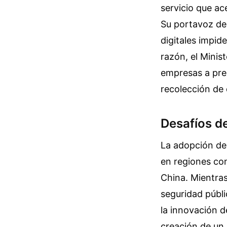
servicio que ac
Su portavoz dec
digitales impid
razón, el Minis
empresas a pres
recolección de 
Desafíos d
La adopción de
en regiones co
China. Mientras 
seguridad públi
la innovación d
creación de un 