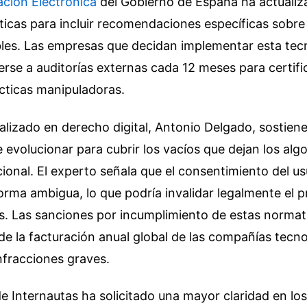
ación Electrónica
del Gobierno de España ha actualiz
icas para incluir recomendaciones específicas sobre
bles. Las empresas que decidan implementar esta tec
se a auditorías externas cada 12 meses para certifi
cticas manipuladoras.
cializado en derecho digital, Antonio Delgado, sostiene
e evolucionar para cubrir los vacíos que dejan los alg
ional. El experto señala que el consentimiento del u
orma ambigua, lo que podría invalidar legalmente el
os. Las sanciones por incumplimiento de estas norma
de la facturación anual global de las compañías tecn
nfracciones graves.
e Internautas ha solicitado una mayor claridad en lo