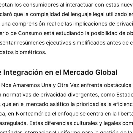
eptan los consumidores al interactuar con estas nue
laró que la complejidad del lenguaje legal utilizado e
e una comprensión real de las implicaciones de privac
terio de Consumo está estudiando la posibilidad de obl
entar resúmenes ejecutivos simplificados antes de c
datos biométricos.
e Integración en el Mercado Global
 Nos Amaremos Una y Otra Vez enfrenta obstáculos s
n normativas de privacidad divergentes, como Estad
que en el mercado asiático la prioridad es la eficienci
ca, en Norteamérica el enfoque se centra en la libert
esregulada. Estas diferencias culturales y legales com
estándar internacional uniforme para la gestión de la 