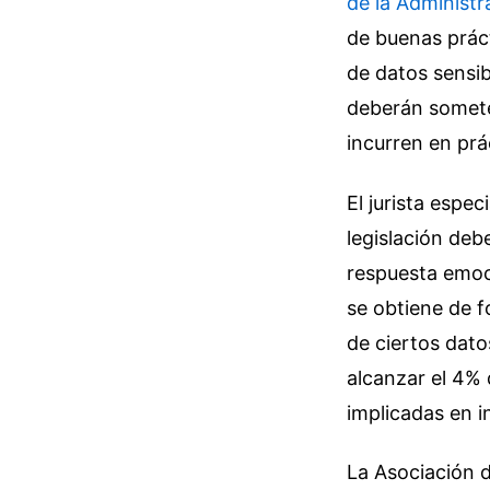
de la Administr
de buenas práct
de datos sensi
deberán someter
incurren en prá
El jurista espe
legislación deb
respuesta emoc
se obtiene de f
de ciertos dat
alcanzar el 4% 
implicadas en i
La Asociación d