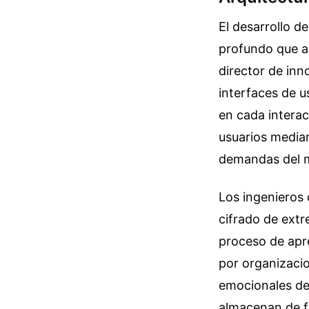
El desarrollo d
profundo que an
director de inn
interfaces de 
en cada interac
usuarios median
demandas del m
Los ingenieros 
cifrado de ext
proceso de apr
por organizacio
emocionales de
almacenan de f