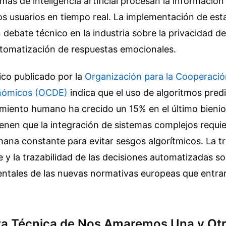
mas de inteligencia artificial procesan la información
os usuarios en tiempo real. La implementación de es
debate técnico en la industria sobre la privacidad d
automatización de respuestas emocionales.
ico publicado por la
Organización para la Cooperación
onómicos (OCDE)
indica que el uso de algoritmos pred
iento humano ha crecido un 15% en el último bienio.
ienen que la integración de sistemas complejos requi
ana constante para evitar sesgos algorítmicos. La t
e y la trazabilidad de las decisiones automatizadas s
entales de las nuevas normativas europeas que entrar
ra Técnica de Nos Amaremos Una y Ot