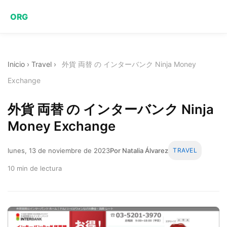
ORG
Inicio
›
Travel
›
外貨 両替 の インターバンク Ninja Money
Exchange
外貨 両替 の インターバンク Ninja
Money Exchange
lunes, 13 de noviembre de 2023
Por Natalia Álvarez
TRAVEL
10 min de lectura