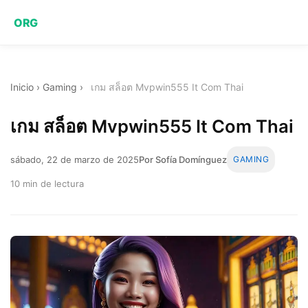
ORG
Inicio
›
Gaming
›
เกม สล็อต Mvpwin555 It Com Thai
เกม สล็อต Mvpwin555 It Com Thai
sábado, 22 de marzo de 2025
Por Sofía Domínguez
GAMING
10 min de lectura