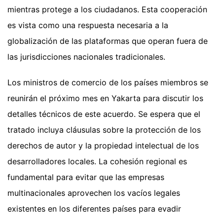
mientras protege a los ciudadanos. Esta cooperación
es vista como una respuesta necesaria a la
globalización de las plataformas que operan fuera de
las jurisdicciones nacionales tradicionales.
Los ministros de comercio de los países miembros se
reunirán el próximo mes en Yakarta para discutir los
detalles técnicos de este acuerdo. Se espera que el
tratado incluya cláusulas sobre la protección de los
derechos de autor y la propiedad intelectual de los
desarrolladores locales. La cohesión regional es
fundamental para evitar que las empresas
multinacionales aprovechen los vacíos legales
existentes en los diferentes países para evadir