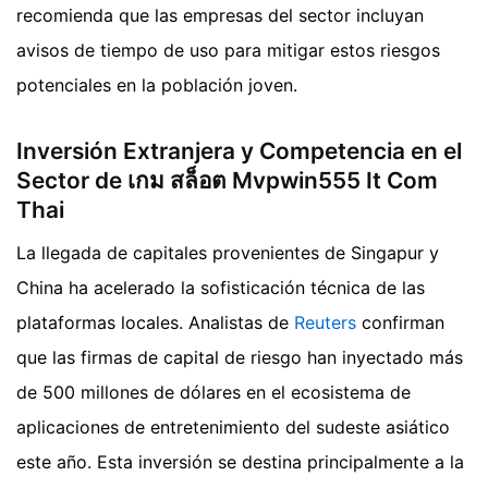
recomienda que las empresas del sector incluyan
avisos de tiempo de uso para mitigar estos riesgos
potenciales en la población joven.
Inversión Extranjera y Competencia en el
Sector de เกม สล็อต Mvpwin555 It Com
Thai
La llegada de capitales provenientes de Singapur y
China ha acelerado la sofisticación técnica de las
plataformas locales. Analistas de
Reuters
confirman
que las firmas de capital de riesgo han inyectado más
de 500 millones de dólares en el ecosistema de
aplicaciones de entretenimiento del sudeste asiático
este año. Esta inversión se destina principalmente a la