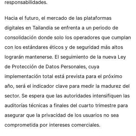
responsabilidades.
Hacia el futuro, el mercado de las plataformas
digitales en Tailandia se enfrenta a un periodo de
consolidación donde solo los operadores que cumplan
con los estándares éticos y de seguridad más altos
lograrán mantenerse. El seguimiento de la nueva Ley
de Protección de Datos Personales, cuya
implementación total está prevista para el próximo
año, será el indicador clave para medir la madurez del
sector. Se espera que las autoridades intensifiquen las
auditorías técnicas a finales del cuarto trimestre para
asegurar que la privacidad de los usuarios no sea
comprometida por intereses comerciales.