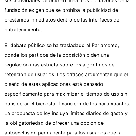
sus actividades de ocio en línea. Los portavoces de la
fundación exigen que se prohíba la publicidad de
préstamos inmediatos dentro de las interfaces de
entretenimiento.
El debate público se ha trasladado al Parlamento,
donde los partidos de la oposición piden una
regulación más estricta sobre los algoritmos de
retención de usuarios. Los críticos argumentan que el
diseño de estas aplicaciones está pensado
específicamente para maximizar el tiempo de uso sin
considerar el bienestar financiero de los participantes.
La propuesta de ley incluye límites diarios de gasto y
la obligatoriedad de ofrecer una opción de
autoexclusión permanente para los usuarios que la