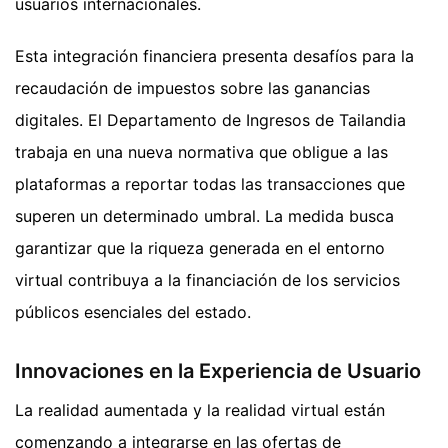
usuarios internacionales.
Esta integración financiera presenta desafíos para la
recaudación de impuestos sobre las ganancias
digitales. El Departamento de Ingresos de Tailandia
trabaja en una nueva normativa que obligue a las
plataformas a reportar todas las transacciones que
superen un determinado umbral. La medida busca
garantizar que la riqueza generada en el entorno
virtual contribuya a la financiación de los servicios
públicos esenciales del estado.
Innovaciones en la Experiencia de Usuario
La realidad aumentada y la realidad virtual están
comenzando a integrarse en las ofertas de