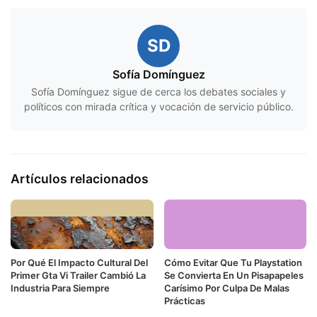
SD
Sofía Domínguez
Sofía Domínguez sigue de cerca los debates sociales y
políticos con mirada crítica y vocación de servicio público.
Artículos relacionados
Por Qué El Impacto Cultural Del
Cómo Evitar Que Tu Playstation
Primer Gta Vi Trailer Cambió La
Se Convierta En Un Pisapapeles
Industria Para Siempre
Carísimo Por Culpa De Malas
Prácticas