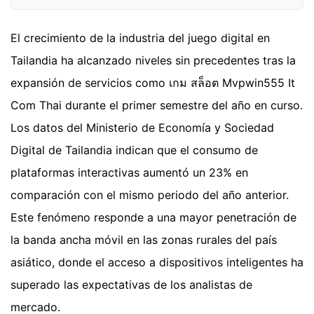
El crecimiento de la industria del juego digital en
Tailandia ha alcanzado niveles sin precedentes tras la
expansión de servicios como เกม สล็อต Mvpwin555 It
Com Thai durante el primer semestre del año en curso.
Los datos del Ministerio de Economía y Sociedad
Digital de Tailandia indican que el consumo de
plataformas interactivas aumentó un 23% en
comparación con el mismo periodo del año anterior.
Este fenómeno responde a una mayor penetración de
la banda ancha móvil en las zonas rurales del país
asiático, donde el acceso a dispositivos inteligentes ha
superado las expectativas de los analistas de
mercado.