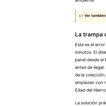
ambiente.
👉
Ver también
La trampa d
Este es el erro
minutos. El dis
panel desde el 
antes de llega
de la colección
empiezan con m
Edad del Hierro
La solución prác