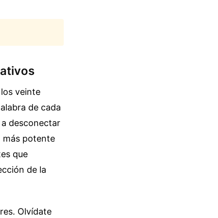
mativos
 los veinte
palabra de cada
a a desconectar
o más potente
tes que
cción de la
tres. Olvídate