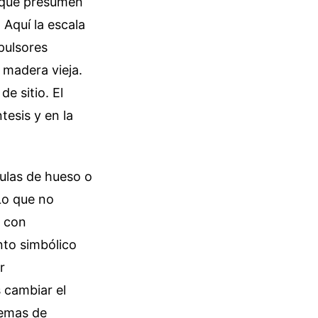
s que presumen
Aquí la escala
pulsores
 madera vieja.
e sitio. El
tesis y en la
tulas de hueso o
Lo que no
o con
nto simbólico
r
 cambiar el
lemas de