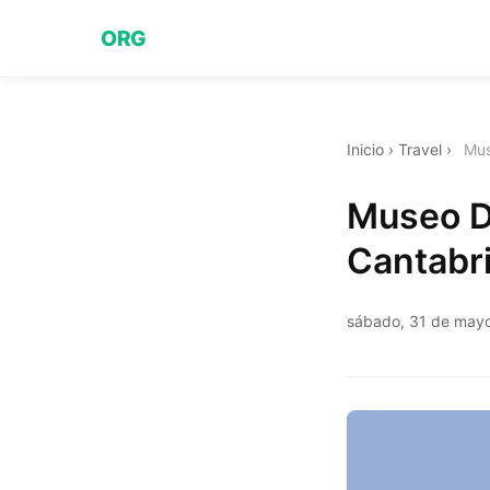
ORG
Inicio
›
Travel
›
Mus
Museo De
Cantabr
sábado, 31 de may