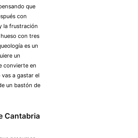
a pensando que
espués con
 la frustración
 hueso con tres
queología es un
uiere un
e convierte en
 vas a gastar el
 de un bastón de
de Cantabria