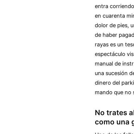
entra corriend
en cuarenta mi
dolor de pies, 
de haber pagad
rayas es un tes
espectáculo vis
manual de instr
una sucesión de
dinero del park
mando que no s
No trates a
como una g