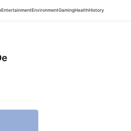
n
Entertainment
Environment
Gaming
Health
History
De