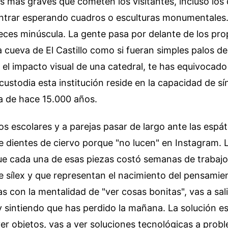
os más graves que cometen los visitantes, incluso lo
entrar esperando cuadros o esculturas monumentales. 
ces minúscula. La gente pasa por delante de los pro
 cueva de El Castillo como si fueran simples palos de
 el impacto visual de una catedral, te has equivocado d
custodia esta institución reside en la capacidad de sín
a de hace 15.000 años.
os escolares y a parejas pasar de largo ante las espá
e dientes de ciervo porque "no lucen" en Instagram. 
ue cada una de esas piezas costó semanas de trabaj
 sílex y que representan el nacimiento del pensamie
as con la mentalidad de "ver cosas bonitas", vas a sali
sintiendo que has perdido la mañana. La solución es
ver objetos, vas a ver soluciones tecnológicas a prob