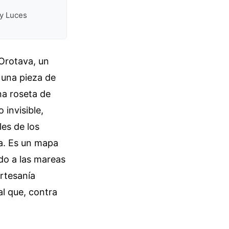
y Luces
Orotava, un
 una pieza de
na roseta de
 invisible,
les de los
la. Es un mapa
ido a las mareas
Artesanía
al que, contra