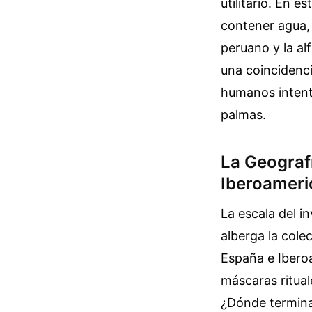
utilitario. En e
contener agua, 
peruano y la al
una coincidenci
humanos intent
palmas.
La Geograf
Iberoameri
La escala del i
alberga la col
España e Iberoa
máscaras ritual
¿Dónde termina