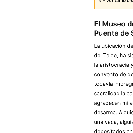
👉
Ver también
El Museo d
Puente de 
La ubicación de
del Teide, ha s
la aristocracia
convento de dom
todavía impregn
sacralidad laic
agradecen mila
desarma. Alguie
una vaca, algui
depositados en