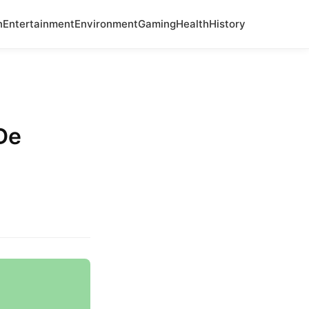
n
Entertainment
Environment
Gaming
Health
History
De