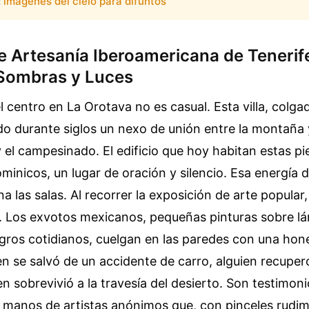
:
imagenes del cielo para difuntos
e Artesanía Iberoamericana de Teneri
Sombras y Luces
l centro en La Orotava no es casual. Esta villa, colgad
ido durante siglos un nexo de unión entre la montaña 
 y el campesinado. El edificio que hoy habitan estas p
inicos, un lugar de oración y silencio. Esa energía 
a las salas. Al recorrer la exposición de arte popular
a. Los exvotos mexicanos, pequeñas pinturas sobre l
gros cotidianos, cuelgan en las paredes con una hon
n se salvó de un accidente de carro, alguien recuperó
en sobrevivió a la travesía del desierto. Son testimoni
 manos de artistas anónimos que, con pinceles rudim