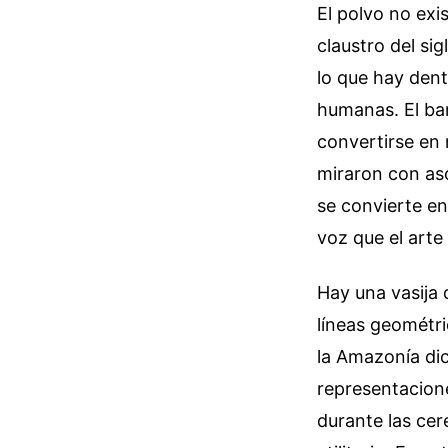
El polvo no exi
claustro del si
lo que hay dent
humanas. El bar
convertirse en
miraron con aso
se convierte e
voz que el arte
Hay una vasija 
líneas geométri
la Amazonía dic
representacione
durante las cer