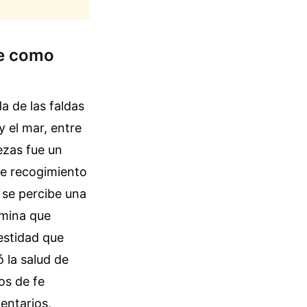
fe como
a de las faldas
y el mar, entre
iezas fue un
de recogimiento
, se percibe una
ámina que
estidad que
 la salud de
os de fe
entarios,