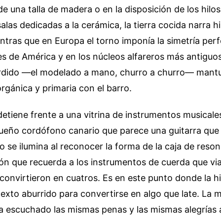
de una talla de madera o en la disposición de los hilos
salas dedicadas a la cerámica, la tierra cocida narra h
entras que en Europa el torno imponía la simetría perf
s de América y en los núcleos alfareros más antiguos
 urdido —el modelado a mano, churro a churro— mant
gánica y primaria con el barro.
etiene frente a una vitrina de instrumentos musicale
queño cordófono canario que parece una guitarra que
ro se ilumina al reconocer la forma de la caja de reson
ón que recuerda a los instrumentos de cuerda que via
convirtieron en cuatros. Es en este punto donde la hi
 texto aburrido para convertirse en algo que late. La
a escuchado las mismas penas y las mismas alegrías