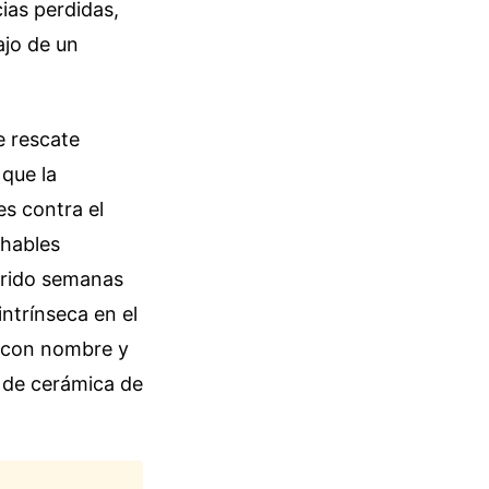
ias perdidas,
ajo de un
e rescate
 que la
s contra el
chables
uerido semanas
intrínseca en el
o con nombre y
a de cerámica de