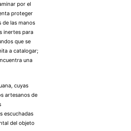
aminar por el
tenta proteger
es de las manos
s inertes para
undos que se
ita a catalogar;
encuentra una
ruana, cuyas
Los artesanos de
s
les escuchadas
tal del objeto