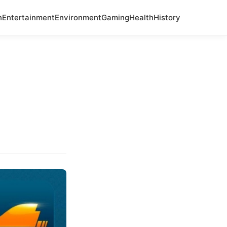
n
Entertainment
Environment
Gaming
Health
History