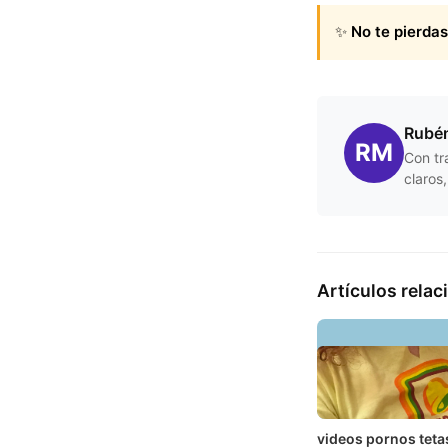
✨
No te pierdas
Rubén
RM
Con tr
claros
Artículos rela
videos pornos teta