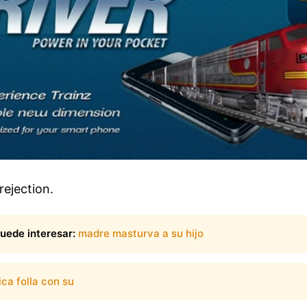
rejection.
uede interesar:
madre masturva a su hijo
ica folla con su