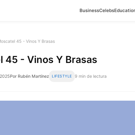
Business
Celebs
Educatio
oscatel 45 - Vinos Y Brasas
 45 - Vinos Y Brasas
e 2025
Por Rubén Martínez
9 min de lectura
LIFESTYLE