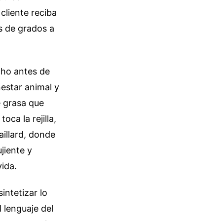
cliente reciba
s de grados a
cho antes de
nestar animal y
e grasa que
ca la rejilla,
illard, donde
jiente y
vida.
intetizar lo
l lenguaje del