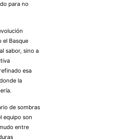
ado para no
evolución
o el Basque
l sabor, sino a
tiva
refinado esa
 donde la
ería.
ario de sombras
el equipo son
 mudo entre
rduras