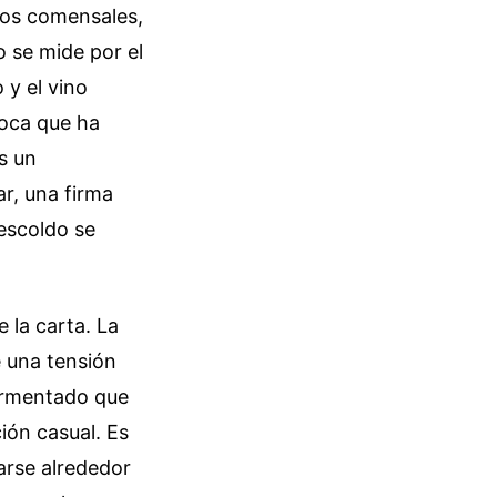
 los comensales,
o se mide por el
 y el vino
poca que ha
s un
ar, una firma
escoldo se
 la carta. La
e una tensión
 fermentado que
ión casual. Es
arse alrededor