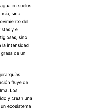
 agua en suelos
ncía, sino
ovimiento del
istas y el
tigiosas, sino
 la intensidad
a grasa de un
jerarquías
ación fluye de
alma. Los
uido y crean una
s un ecosistema