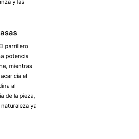
anza y las
rasas
l parrillero
na potencia
rne, mientras
acaricia el
dina al
a de la pieza,
 naturaleza ya