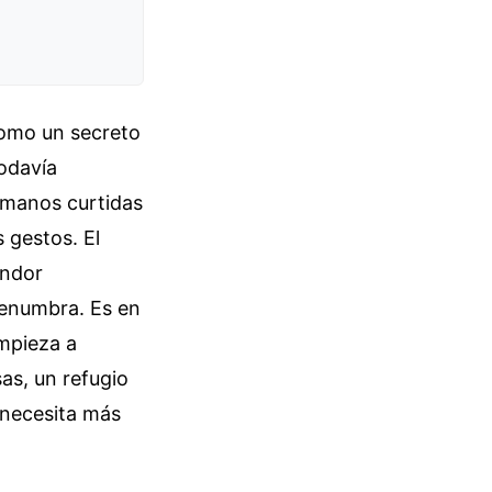
 como un secreto
todavía
 manos curtidas
 gestos. El
andor
 penumbra. Es en
empieza a
as, un refugio
necesita más