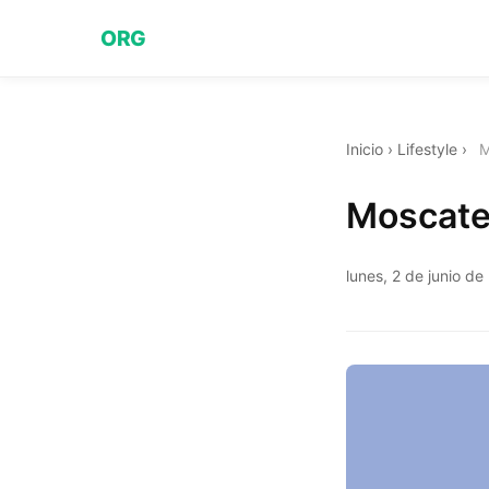
ORG
Inicio
›
Lifestyle
›
M
Moscatel
lunes, 2 de junio d