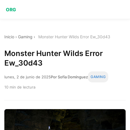
ORG
Inicio
›
Gaming
›
Monster Hunter Wilds Error Ew_30d43
Monster Hunter Wilds Error
Ew_30d43
lunes, 2 de junio de 2025
Por Sofía Domínguez
GAMING
10 min de lectura