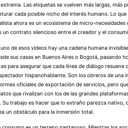
 extrema. Las etiquetas se vuelven más largas, más p
turar cada posible nicho del interés humano. Lo que
lista ahora es un ecosistema de micro-necesidades
s un contrato silencioso entre el creador y el consumi
 uno de esos vídeos hay una cadena humana invisible
esde sus casas en Buenos Aires o Bogotá, pasando ho
tas para asegurar que cada línea de diálogo resuene
espectador hispanohablante. Son los obreros de una i
nformes oficiales de exportación de servicios, pero q
tos que rivalizan con los de las grandes plataforma
s. Su trabajo es hacer que lo extraño parezca nativo, 
ea un obstáculo para la inmersión total.
te consumo es un terreno pantanoso. Mientras los soc