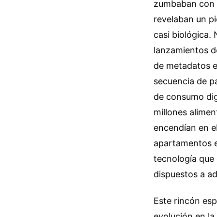
zumbaban con un
revelaban un pi
casi biológica.
lanzamientos de
de metadatos e
secuencia de p
de consumo digi
millones alime
encendían en e
apartamentos e
tecnología que
dispuestos a ad
Este rincón esp
evolución en l