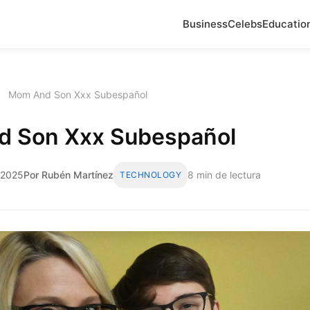
Business
Celebs
Educatio
›
Mom And Son Xxx Subespañol
 Son Xxx Subespañol
e 2025
Por Rubén Martínez
8 min de lectura
TECHNOLOGY