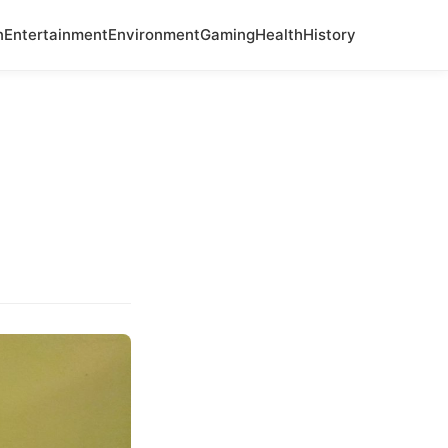
n
Entertainment
Environment
Gaming
Health
History