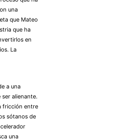
con una
queta que Mateo
stria que ha
vertirlos en
ios. La
de a una
 ser alienante.
 fricción entre
los sótanos de
acelerador
sca una