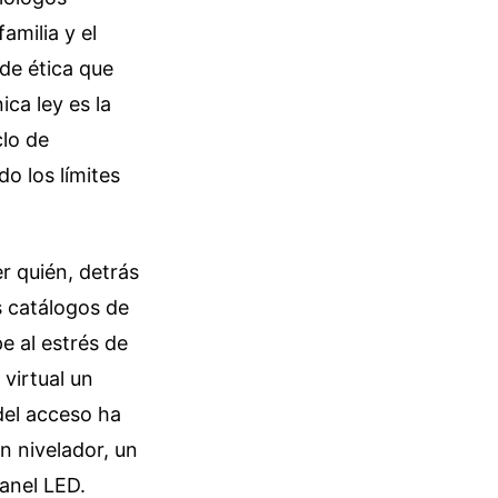
amilia y el
de ética que
ica ley es la
clo de
o los límites
r quién, detrás
s catálogos de
e al estrés de
 virtual un
del acceso ha
an nivelador, un
panel LED.