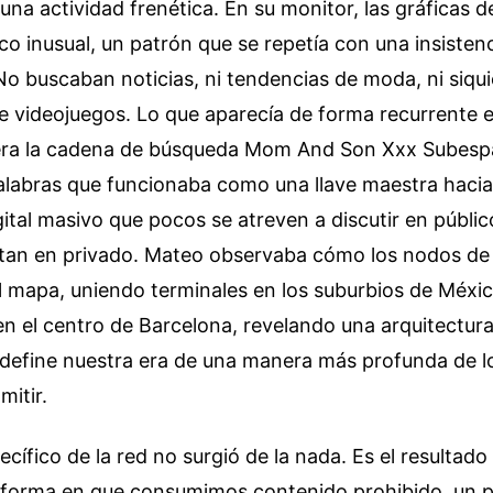
a actividad frenética. En su monitor, las gráficas 
co inusual, un patrón que se repetía con una insistenc
 No buscaban noticias, ni tendencias de moda, ni siqui
 videojuegos. Lo que aparecía de forma recurrente e
ra la cadena de búsqueda Mom And Son Xxx Subesp
alabras que funcionaba como una llave maestra hac
tal masivo que pocos se atreven a discutir en públi
ntan en privado. Mateo observaba cómo los nodos de
l mapa, uniendo terminales en los suburbios de Méxi
n el centro de Barcelona, revelando una arquitectur
 define nuestra era de una manera más profunda de 
mitir.
ecífico de la red no surgió de la nada. Es el resultad
a forma en que consumimos contenido prohibido, un 