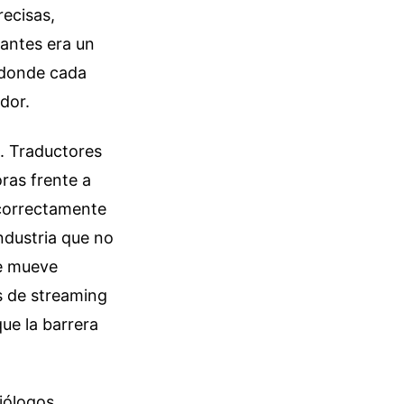
recisas,
 antes era un
 donde cada
dor.
. Traductores
ras frente a
 correctamente
ndustria que no
ue mueve
s de streaming
que la barrera
iólogos