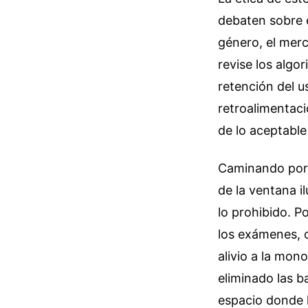
debaten sobre e
género, el merc
revise los algo
retención del us
retroalimentaci
de lo aceptable
Caminando por l
de la ventana i
lo prohibido. P
los exámenes, o
alivio a la mon
eliminado las ba
espacio donde l