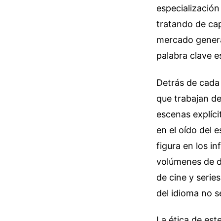
especialización
tratando de cap
mercado genera
palabra clave e
Detrás de cada
que trabajan d
escenas explíci
en el oído del 
figura en los i
volúmenes de da
de cine y serie
del idioma no s
La ética de es