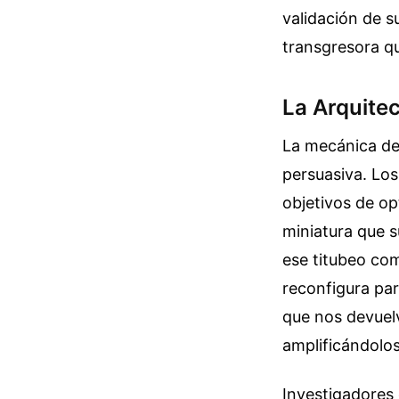
validación de s
transgresora qu
La Arquite
La mecánica det
persuasiva. Lo
objetivos de op
miniatura que s
ese titubeo co
reconfigura par
que nos devuel
amplificándolos
Investigadores