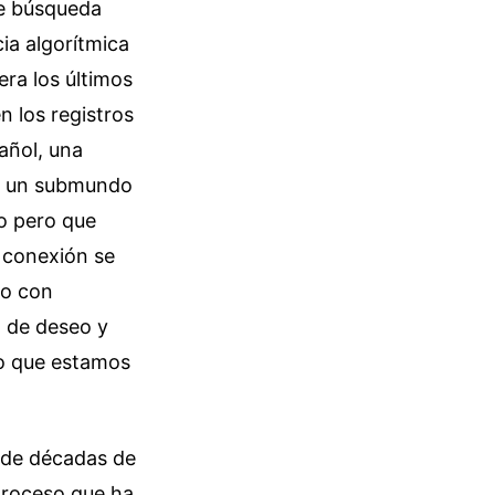
de búsqueda
ia algorítmica
era los últimos
n los registros
añol, una
ia un submundo
co pero que
 conexión se
co con
a de deseo y
lo que estamos
o de décadas de
proceso que ha