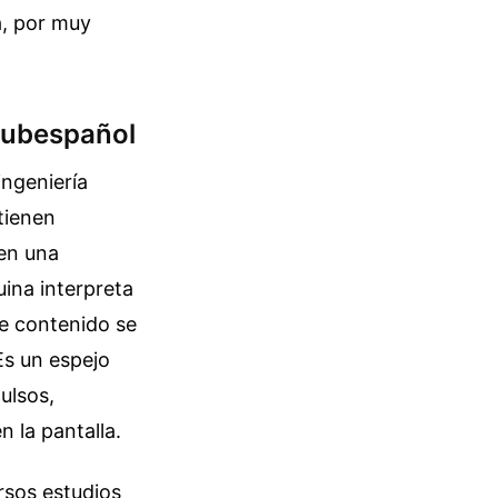
a, por muy
Subespañol
ingeniería
tienen
 en una
ina interpreta
de contenido se
Es un espejo
ulsos,
n la pantalla.
rsos estudios