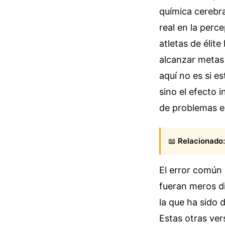
química cerebra
real en la perc
atletas de élit
alcanzar metas 
aquí no es si e
sino el efecto 
de problemas e
📖
Relacionado:
El error común 
fueran meros dis
la que ha sido 
Estas otras ver