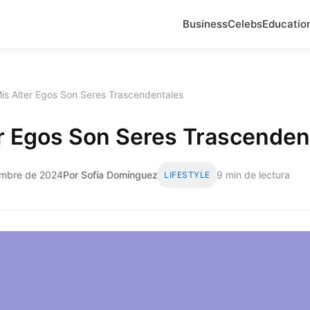
Business
Celebs
Educatio
is Alter Egos Son Seres Trascendentales
r Egos Son Seres Trascenden
embre de 2024
Por Sofía Domínguez
9 min de lectura
LIFESTYLE