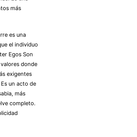
atos más
rre es una
ue el individuo
Alter Egos Son
e valores donde
más exigentes
. Es un acto de
sabia, más
elve completo.
plicidad