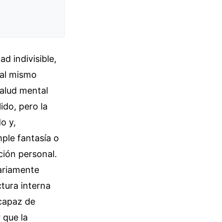
d indivisible,
 al mismo
salud mental
ido, pero la
o y,
ple fantasía o
ción personal.
ariamente
tura interna
ncapaz de
 que la