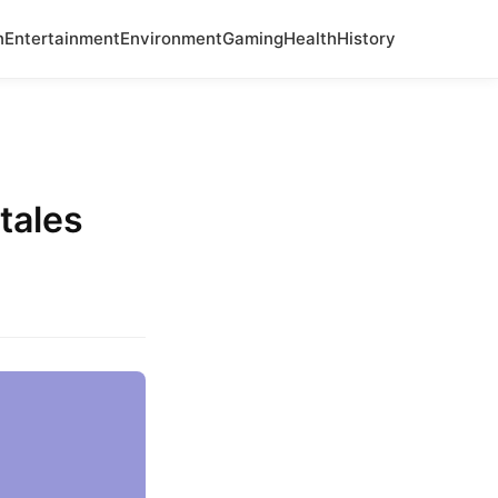
n
Entertainment
Environment
Gaming
Health
History
tales