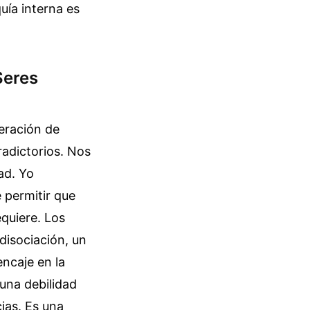
uía interna es
Seres
neración de
adictorios. Nos
ad. Yo
 permitir que
equiere. Los
disociación, un
encaje en la
una debilidad
ias. Es una