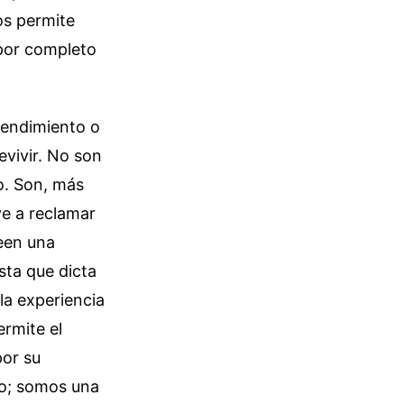
os permite
 por completo
rendimiento o
evivir. No son
o. Son, más
ve a reclamar
een una
sta que dicta
la experiencia
ermite el
por su
to; somos una