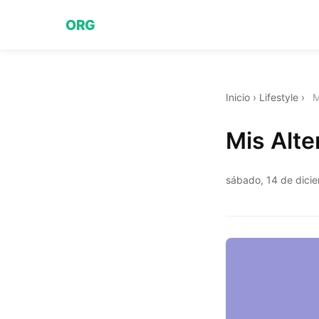
ORG
Inicio
›
Lifestyle
›
M
Mis Alte
sábado, 14 de dici