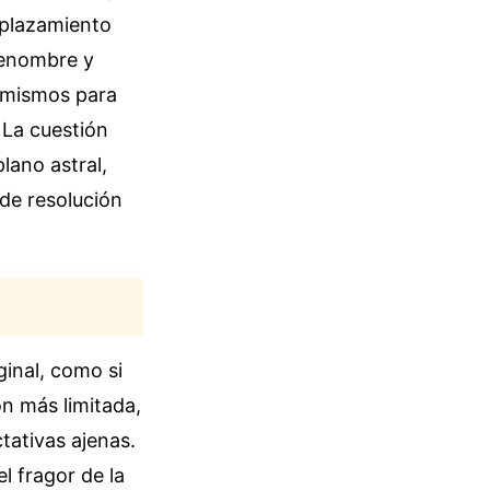
splazamiento
 renombre y
í mismos para
 La cuestión
lano astral,
 de resolución
ginal, como si
ión más limitada,
tativas ajenas.
l fragor de la