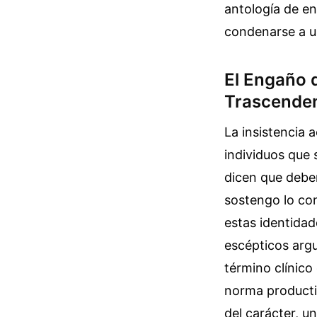
antología de en
condenarse a u
El Engaño d
Trascenden
La insistencia 
individuos que
dicen que debem
sostengo lo con
estas identidad
escépticos argu
término clínico
norma producti
del carácter, u