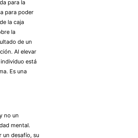
da para la
osa para poder
de la caja
bre la
sultado de un
ción. Al elevar
 individuo está
ima. Es una
y no un
idad mental.
 un desafío, su