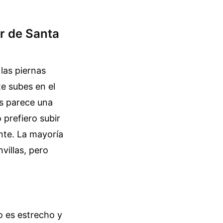
or de Santa
 las piernas
e subes en el
es parece una
 prefiero subir
nte. La mayoría
villas, pero
io es estrecho y