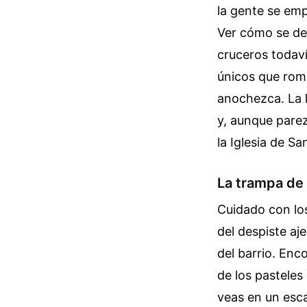
la gente se emp
Ver cómo se des
cruceros todaví
únicos que rom
anochezca. La l
y, aunque parez
la Iglesia de S
La trampa de 
Cuidado con lo
del despiste aje
del barrio. Enc
de los pastele
veas en un esca