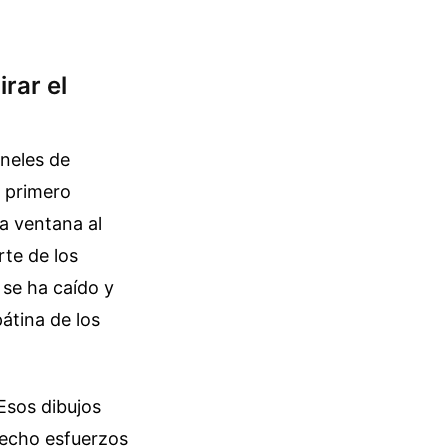
rar el
aneles de
l primero
a ventana al
rte de los
 se ha caído y
átina de los
 Esos dibujos
echo esfuerzos