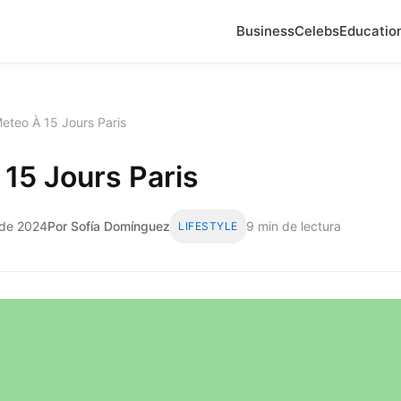
Business
Celebs
Educatio
eteo À 15 Jours Paris
15 Jours Paris
l de 2024
Por Sofía Domínguez
9 min de lectura
LIFESTYLE