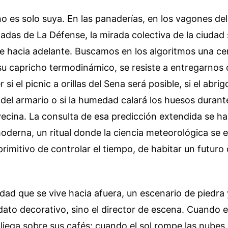
o es solo suya. En las panaderías, en los vagones del
aladas de La Défense, la mirada colectiva de la ciudad
 hacia adelante. Buscamos en los algoritmos una cer
su capricho termodinámico, se resiste a entregarnos c
i el picnic a orillas del Sena será posible, si el abri
 del armario o si la humedad calará los huesos durante
ecina. La consulta de esa predicción extendida se h
oderna, un ritual donde la ciencia meteorológica se
rimitivo de controlar el tiempo, de habitar un futuro
udad que se vive hacia afuera, un escenario de piedra 
dato decorativo, sino el director de escena. Cuando el 
liega sobre sus cafés; cuando el sol rompe las nubes, l