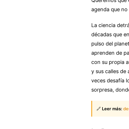
Queremos que e
agenda que no 
La ciencia detr
décadas que en 
pulso del plane
aprenden de pat
con su propia a
y sus calles de
veces desafía l
sorpresa, donde
🔗
Leer más:
de