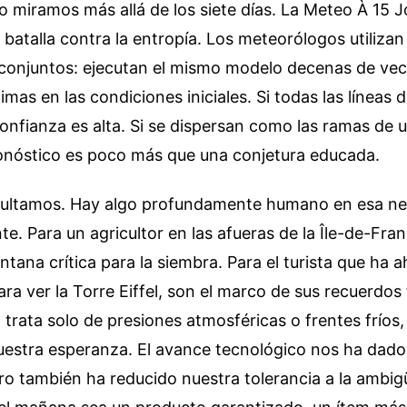
 miramos más allá de los siete días. La Meteo À 15 Jo
 batalla contra la entropía. Los meteorólogos utilizan
 conjuntos: ejecutan el mismo modelo decenas de ve
mas en las condiciones iniciales. Si todas las líneas d
onfianza es alta. Si se dispersan como las ramas de u
ronóstico es poco más que una conjetura educada.
nsultamos. Hay algo profundamente humano en esa n
nte. Para un agricultor en las afueras de la Île-de-Fra
ntana crítica para la siembra. Para el turista que ha 
ra ver la Torre Eiffel, son el marco de sus recuerdos 
o trata solo de presiones atmosféricas o frentes fríos
estra esperanza. El avance tecnológico nos ha dado
ro también ha reducido nuestra tolerancia a la ambi