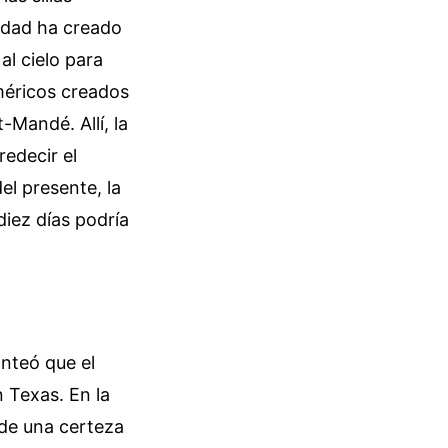
lidad ha creado
l cielo para
méricos creados
Mandé. Allí, la
redecir el
l presente, la
diez días podría
anteó que el
 Texas. En la
 de una certeza