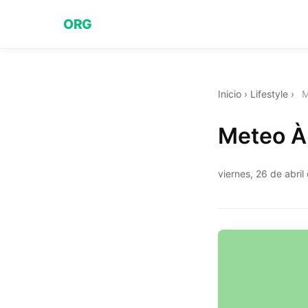
ORG
Inicio
›
Lifestyle
›
M
Meteo À 
viernes, 26 de abri