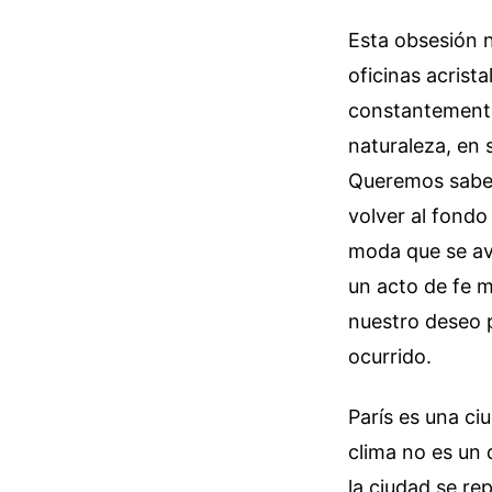
Esta obsesión n
oficinas acrist
constantemente
naturaleza, en 
Queremos saber s
volver al fondo
moda que se av
un acto de fe m
nuestro deseo p
ocurrido.
París es una ci
clima no es un 
la ciudad se rep