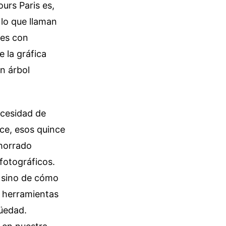
urs Paris es,
 lo que llaman
ces con
e la gráfica
n árbol
ecesidad de
nce, esos quince
ahorrado
fotográficos.
, sino de cómo
 herramientas
güedad.