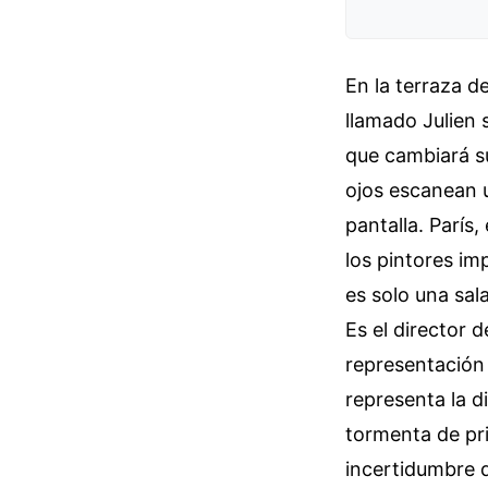
En la terraza d
llamado Julien 
que cambiará su
ojos escanean u
pantalla. París
los pintores im
es solo una sal
Es el director 
representación 
representa la d
tormenta de pri
incertidumbre q