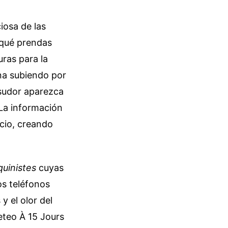
iosa de las
 qué prendas
ras para la
na subiendo por
r sudor aparezca
 La información
 ocio, creando
uinistes
cuyas
os teléfonos
y el olor del
Meteo À 15 Jours