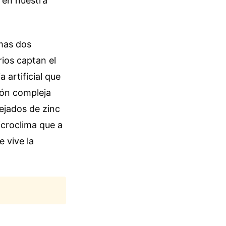
 en nuestra
imas dos
rios captan el
 artificial que
ión compleja
tejados de zinc
icroclima que a
 vive la