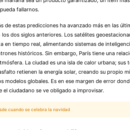
l mañana sea un producto garantizado, un ítem más
pueda fallarnos.
ás de estas predicciones ha avanzado más en las últ
los dos siglos anteriores. Los satélites geoestaciona
ta en tiempo real, alimentando sistemas de inteligencia
rones históricos. Sin embargo, París tiene una relac
tmósfera. La ciudad es una isla de calor urbana; sus 
 asfalto retienen la energía solar, creando su propio m
os modelos globales. Es en ese margen de error donde
 el ciudadano se ve obligado a improvisar.
sde cuando se celebra la navidad