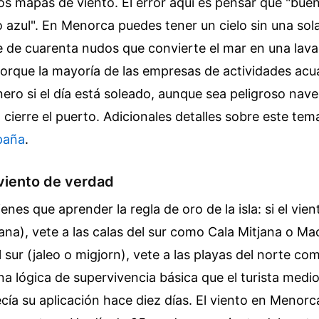
os mapas de viento. El error aquí es pensar que "bue
lo azul". En Menorca puedes tener un cielo sin una sol
e de cuarenta nudos que convierte el mar en una lava
orque la mayoría de las empresas de actividades acuá
nero si el día está soleado, aunque sea peligroso nav
 cierre el puerto.
Adicionales detalles sobre este tem
paña
.
viento de verdad
tienes que aprender la regla de oro de la isla: si el vie
na), vete a las calas del sur como Cala Mitjana o Maca
l sur (jaleo o migjorn), vete a las playas del norte co
a lógica de supervivencia básica que el turista medi
ecía su aplicación hace diez días. El viento en Menorc