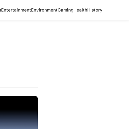
n
Entertainment
Environment
Gaming
Health
History