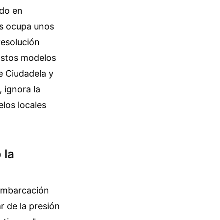
ndo en
as ocupa unos
resolución
Estos modelos
e Ciudadela y
 ignora la
elos locales
 la
 embarcación
r de la presión