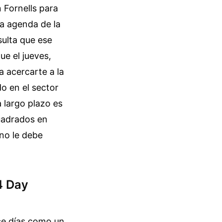
n Fornells para
la agenda de la
sulta que ese
ue el jueves,
 acercarte a la
do en el sector
a largo plazo es
cuadrados en
 no le debe
14 Day
rce días como un