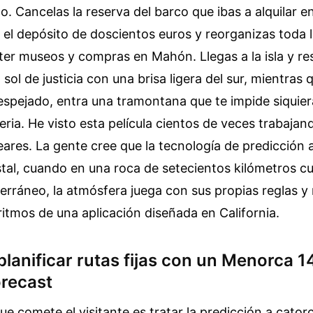
o. Cancelas la reserva del barco que ibas a alquilar e
s el depósito de doscientos euros y reorganizas toda 
ter museos y compras en Mahón. Llegas a la isla y re
ol de justicia con una brisa ligera del sur, mientras q
spejado, entra una tramontana que te impide siquiera
eria. He visto esta película cientos de veces trabajan
leares. La gente cree que la tecnología de predicción 
stal, cuando en una roca de setecientos kilómetros 
erráneo, la atmósfera juega con sus propias reglas y
ritmos de una aplicación diseñada en California.
 planificar rutas fijas con un Menorca 
recast
que comete el visitante es tratar la predicción a cato