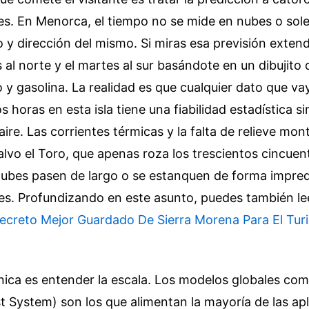
es. En Menorca, el tiempo no se mide en nubes o sole
 y dirección del mismo. Si miras esa previsión exten
ás al norte y el martes al sur basándote en un dibujito
 y gasolina. La realidad es que cualquier dato que va
s horas en esta isla tiene una fiabilidad estadística si
ire. Las corrientes térmicas y la falta de relieve mo
lvo el Toro, que apenas roza los trescientos cincue
nubes pasen de largo o se estanquen de forma impred
es.
Profundizando en este asunto, puedes también le
ecreto Mejor Guardado De Sierra Morena Para El Tur
nica es entender la escala. Los modelos globales co
t System) son los que alimentan la mayoría de las ap