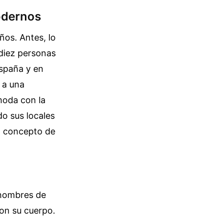
odernos
os. Antes, lo
diez personas
España y en
 a una
moda con la
o sus locales
l concepto de
 hombres de
on su cuerpo.