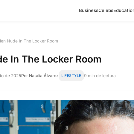
Business
Celebs
Educatio
en Nude In The Locker Room
e In The Locker Room
to de 2025
Por Natalia Álvarez
9 min de lectura
LIFESTYLE