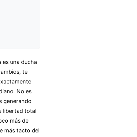
es es una ducha
cambios, te
 exactamente
diano. No es
as generando
libertad total
poco más de
e más tacto del