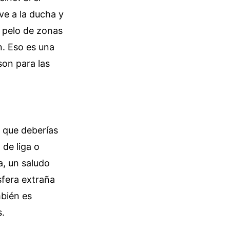
 ve a la ducha y
 pelo de zonas
. Eso es una
son para las
 que deberías
 de liga o
a, un saludo
sfera extraña
mbién es
s.