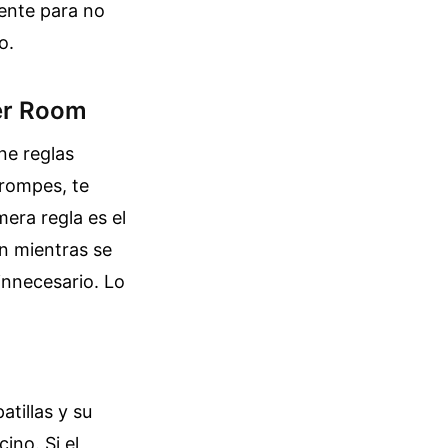
iente para no
o.
ker Room
ne reglas
 rompes, te
era regla es el
en mientras se
innecesario. Lo
tillas y su
ino. Si el