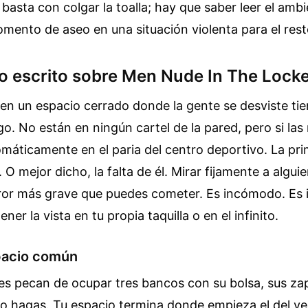
basta con colgar la toalla; hay que saber leer el amb
mento de aseo en una situación violenta para el rest
no escrito sobre Men Nude In The Loc
en un espacio cerrado donde la gente se desviste tie
o. No están en ningún cartel de la pared, pero si las
máticamente en el paria del centro deportivo. La prim
 O mejor dicho, la falta de él. Mirar fijamente a algui
rror más grave que puedes cometer. Es incómodo. Es 
er la vista en tu propia taquilla o en el infinito.
spacio común
 pecan de ocupar tres bancos con su bolsa, sus zapa
lo hagas. Tu espacio termina donde empieza el del vec