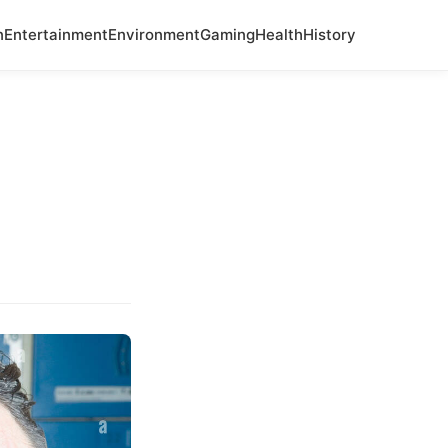
n
Entertainment
Environment
Gaming
Health
History