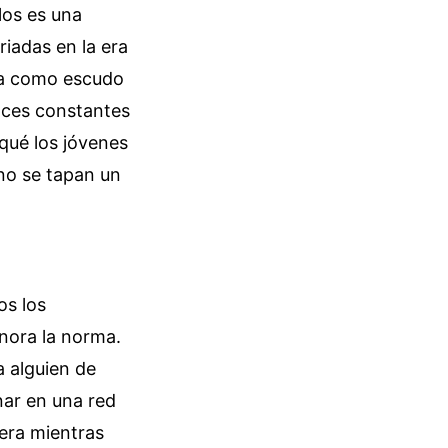
los es una
riadas en la era
lla como escudo
roces constantes
 qué los jóvenes
 no se tapan un
os los
gnora la norma.
a alguien de
nar en una red
uera mientras