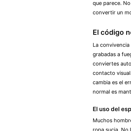
que parece. No 
convertir un mo
El código 
La convivencia 
grabadas a fueg
conviertes auto
contacto visual.
cambia es el e
normal es manten
El uso del e
Muchos hombres
ropa sucia. No 