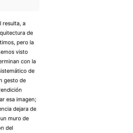
 resulta, a
rquitectura de
imos, pero la
hemos visto
erminan con la
sistemático de
n gesto de
rendición
sar esa imagen;
encia dejara de
o un muro de
ón del