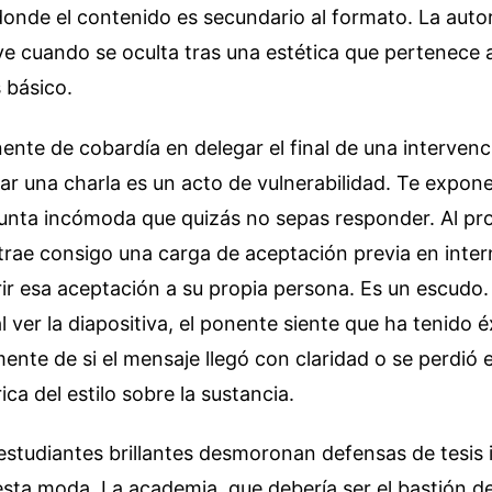
onde el contenido es secundario al formato. La autor
ye cuando se oculta tras una estética que pertenece a
s básico.
te de cobardía en delegar el final de una intervenc
r una charla es un acto de vulnerabilidad. Te expones 
gunta incómoda que quizás no sepas responder. Al pr
rae consigo una carga de aceptación previa en intern
rir esa aceptación a su propia persona. Es un escudo. 
al ver la diapositiva, el ponente siente que ha tenido é
nte de si el mensaje llegó con claridad o se perdió 
rica del estilo sobre la sustancia.
estudiantes brillantes desmoronan defensas de tesis 
esta moda. La academia, que debería ser el bastión del