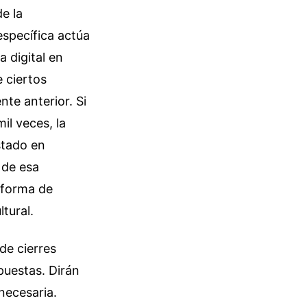
e la
específica actúa
 digital en
 ciertos
te anterior. Si
il veces, la
stado en
 de esa
a forma de
tural.
de cierres
puestas. Dirán
necesaria.