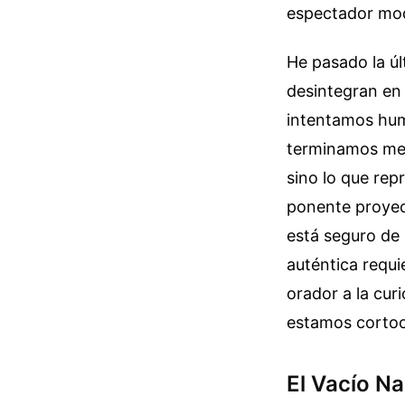
espectador mo
He pasado la ú
desintegran en 
intentamos huma
terminamos mec
sino lo que rep
ponente proyec
está seguro de
auténtica requi
orador a la curi
estamos cortoc
El Vacío N