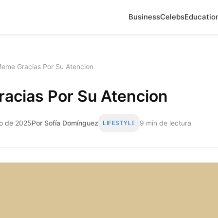
Business
Celebs
Educatio
eme Gracias Por Su Atencion
acias Por Su Atencion
io de 2025
Por Sofía Domínguez
9 min de lectura
LIFESTYLE