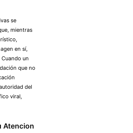
ivas se
 que, mientras
ístico,
agen en sí,
n. Cuando un
idación que no
cación
 autoridad del
ico viral,
u Atencion