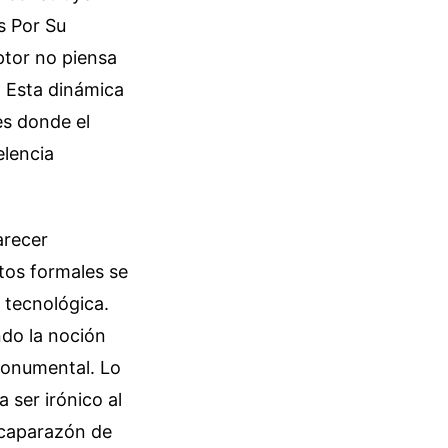
s Por Su
eptor no piensa
. Esta dinámica
es donde el
elencia
arecer
tos formales se
 tecnológica.
do la noción
 monumental. Lo
 ser irónico al
 caparazón de