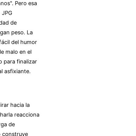
nos". Pero esa
o JPG
idad de
ngan peso. La
fácil del humor
de malo en el
 para finalizar
 asfixiante.
rar hacia la
charla reacciona
rga de
o construye