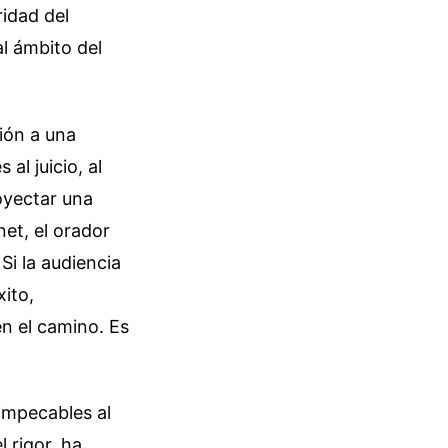
idad del
l ámbito del
ión a una
al juicio, al
oyectar una
et, el orador
Si la audiencia
xito,
en el camino. Es
impecables al
 rigor, ha