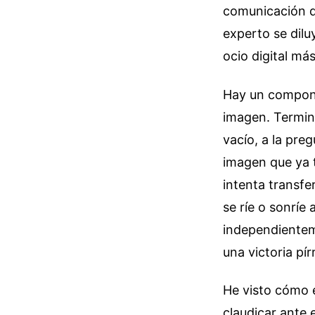
comunicación d
experto se dilu
ocio digital má
Hay un componen
imagen. Termina
vacío, a la pre
imagen que ya t
intenta transfe
se ríe o sonríe 
independienteme
una victoria pír
He visto cómo 
claudicar ante 