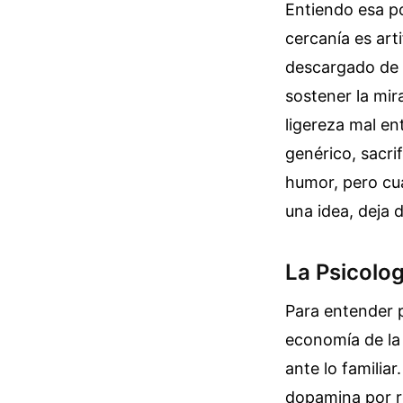
Entiendo esa p
cercanía es art
descargado de 
sostener la mir
ligereza mal en
genérico, sacri
humor, pero cua
una idea, deja 
La Psicolo
Para entender p
economía de la 
ante lo familia
dopamina por r